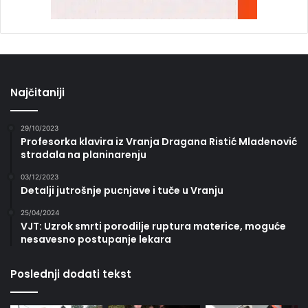
Najčitaniji
29/10/2023
Profesorka klavira iz Vranja Dragana Ristić Mladenović
stradala na planinarenju
03/12/2023
Detalji jutrošnje pucnjave i tuče u Vranju
25/04/2024
VJT: Uzrok smrti porodilje ruptura materice, moguće
nesavesno postupanje lekara
Poslednji dodati tekst