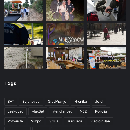
Tags
BAT
Bujanovac
GradVranje
Hronika
Jotel
Leskovac
MaxBet
Meridianbet
NSZ
Policija
Pozorište
Simpo
Srbija
Surdulica
VladičinHan