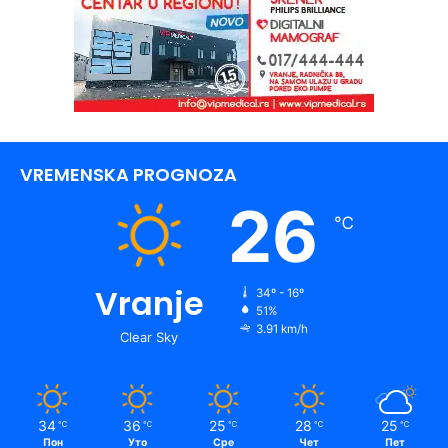
VREMENSKA PROGNOZA
26
℃
Vranje
34º - 16º
51%
3.91 km/h
Clear Sky
34
36
25
28
25
℃
℃
℃
℃
℃
Пон
Уто
Сре
Чет
Пет