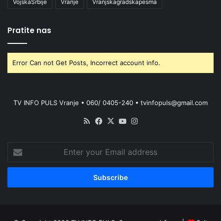
VojskaSrbije
Vranje
Vranjskagradskapesma
Pratite nas
Error Can not Get Posts, Incorrect account info.
TV INFO PULS Vranje • 060/ 0405-240 • tvinfopuls@gmail.com
RSS
Facebook
X
YouTube
Instagram
Enter
your
Email
address