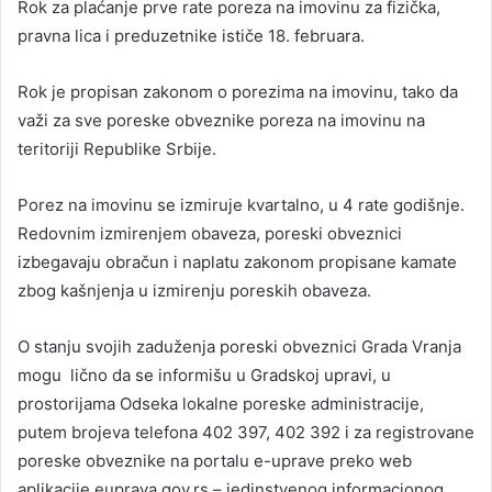
Rok za plaćanje prve rate poreza na imovinu za fizička,
pravna lica i preduzetnike ističe 18. februara.
Rok je propisan zakonom o porezima na imovinu, tako da
važi za sve poreske obveznike poreza na imovinu na
teritoriji Republike Srbije.
Porez na imovinu se izmiruje kvartalno, u 4 rate godišnje.
Redovnim izmirenjem obaveza, poreski obveznici
izbegavaju obračun i naplatu zakonom propisane kamate
zbog kašnjenja u izmirenju poreskih obaveza.
O stanju svojih zaduženja poreski obveznici Grada Vranja
mogu lično da se informišu u Gradskoj upravi, u
prostorijama Odseka lokalne poreske administracije,
putem brojeva telefona 402 397, 402 392 i za registrovane
poreske obveznike na portalu e-uprave preko web
aplikacije euprava.gov.rs – jedinstvenog informacionog