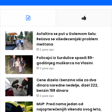
Asfaltira se put u Golemom Selu:
Rešava se višedecenijski problem
meštana
2 дана ago
Policajci iz Surdulice spasili 89-
godišnjeg muškarca na Vlasini
3 дана ago
Cene dizela i benzina više za dva
dinara naredne nedelje, dizel 222,
benzin 198 dinara
3 дана ago
MUP: Pred nama jedan od
najopterećenijih vikenda ovog leta,