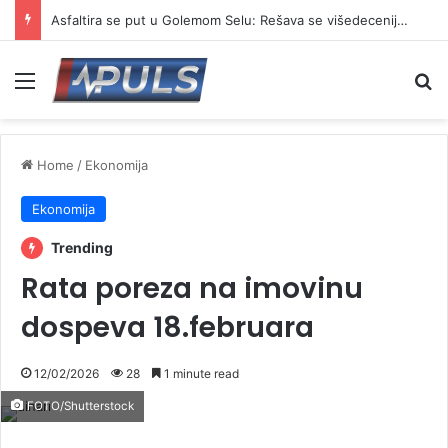
Asfaltira se put u Golemom Selu: Rešava se višedecenijski problem meštana
Menu
Se
Home
/
Ekonomija
Ekonomija
Trending
Rata poreza na imovinu
dospeva 18.februara
12/02/2026
28
1 minute read
FOTO/Shutterstock