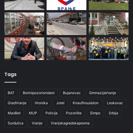
Tags
BAT
Borinipozorisnidani
Bujanovac
GimnazijaVranje
GradVranje
Hronika
Jotel
KnaufInsulation
Leskovac
MaxBet
MUP
Policija
Pozorište
Simpo
Srbija
Surdulica
Vranje
Vranjskagradskapesma