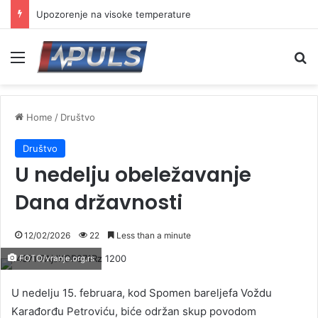
Upozorenje na visoke temperature
Menu
Se
Home
/
Društvo
Društvo
U nedelju obeležavanje
Dana državnosti
12/02/2026
22
Less than a minute
FOTO/vranje.org.rs
U nedelju 15. februara, kod Spomen bareljefa Voždu
Karađorđu Petroviću, biće održan skup povodom