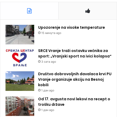
Upozorenje na visoke temperature
15 минута ago
SRCE Vranje traži ostavku većnika za
sport: „Vranjski sport na ivici kolapsa“
3 сата ago
Društvo dobrovoljnih davalaca krvi PU
Vranje organizuje akciju na Besnoj
kobili
1 дан ago
Od 17. avgusta novi lekovi na recept o
trošku države
1 дан ago