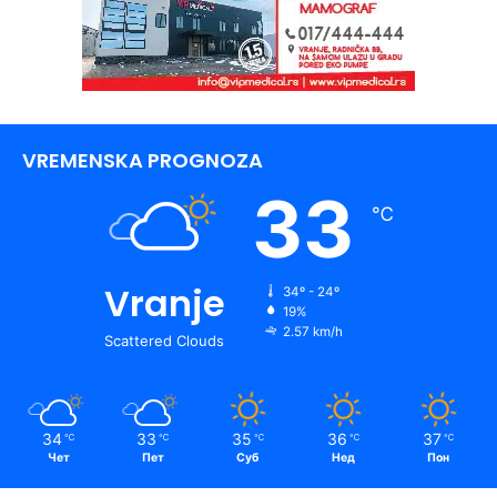
VREMENSKA PROGNOZA
33
℃
Vranje
34º - 24º
19%
2.57 km/h
Scattered Clouds
34
33
35
36
37
℃
℃
℃
℃
℃
Чет
Пет
Суб
Нед
Пон