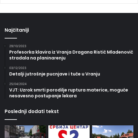
Najčitaniji
29/10/2023
Profesorka klavira iz Vranja Dragana Ristić Mladenović
stradala na planinarenju
03/12/2023
Detalji jutrošnje pucnjave i tuče u Vranju
25/04/2024
VJT: Uzrok smrti porodilje ruptura materice, moguće
nesavesno postupanje lekara
Poslednji dodati tekst