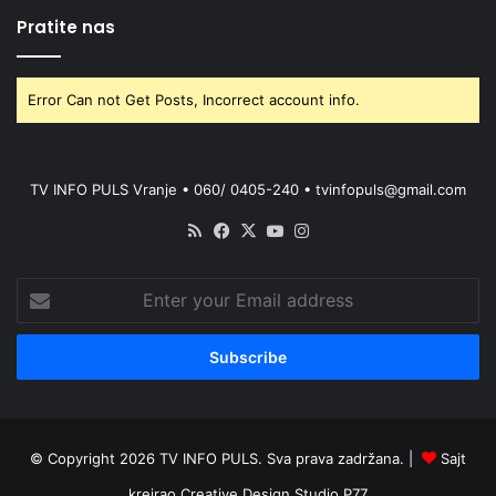
Pratite nas
Error Can not Get Posts, Incorrect account info.
TV INFO PULS Vranje • 060/ 0405-240 • tvinfopuls@gmail.com
RSS
Facebook
X
YouTube
Instagram
Enter
your
Email
address
© Copyright 2026 TV INFO PULS. Sva prava zadržana. |
Sajt
kreirao
Creative Design Studio P77