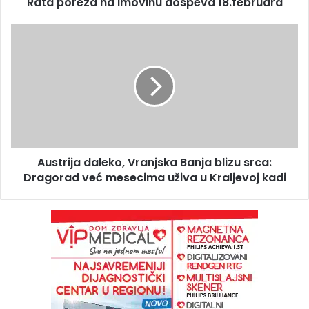
Rata poreza na imovinu dospeva 18.februara
Austrija daleko, Vranjska Banja blizu srca:
Dragorad već mesecima uživa u Kraljevoj kadi