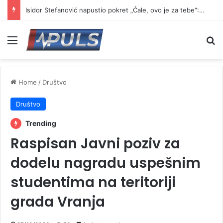
Isidor Stefanović napustio pokret „Ćale, ovo je za tebe“: Najavio formiranje novog pokreta
Menu
Se
Home
/
Društvo
Društvo
Trending
Raspisan Javni poziv za
dodelu nagradu uspešnim
studentima na teritoriji
grada Vranja