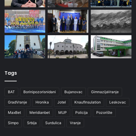
Tags
BAT
Borinipozorisnidani
Bujanovac
GimnazijaVranje
GradVranje
Hronika
Jotel
KnaufInsulation
Leskovac
MaxBet
Meridianbet
MUP
Policija
Pozorište
Simpo
Srbija
Surdulica
Vranje