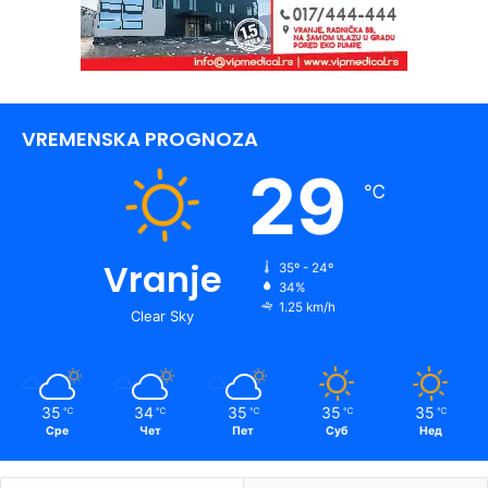
VREMENSKA PROGNOZA
29
℃
Vranje
35º - 24º
34%
1.25 km/h
Clear Sky
35
34
35
35
35
℃
℃
℃
℃
℃
Сре
Чет
Пет
Суб
Нед