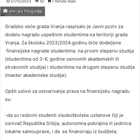
27/10/2023
50
1 minute read
arhivska fotografija
Gradsko veće grada Vranja raspisalo je Javni poziv za
dodelu nagradu uspešnim studentima na teritoriji grada
Vranja. Za školsku 2023/2024.godinu biće dodeljene
finansijske nagrade studentima na prvom stepenu studija
(studentima od 3-6. godine osnovnih akademskih ili
strukovnih studija) i studentima na drugom stepenu studija
(master akademske studije).
Opšti uslovi za ostvarivanje prava na finansijsku nagradu
su:
-da su redovni studenti visokoškolske ustanove čiji je
osnivač Republika Srbija, autonomna pokrajina ili jedinica
lokalne samouprave, i da se finansiraju iz budžeta;