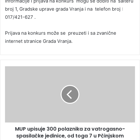
Informacije i prijava na konkurs mogu se dobiti na šalteru
broj 1, Gradske uprave grada Vranja i na telefon broj :
017/421-627 .
Prijava na konkurs može se preuzeti i sa zvanične
internet stranice Grada Vranja.
MUP upisuje 300 polaznika za vatrogasno-
spasilačke jedinice, od toga 7 u Pčinjskom