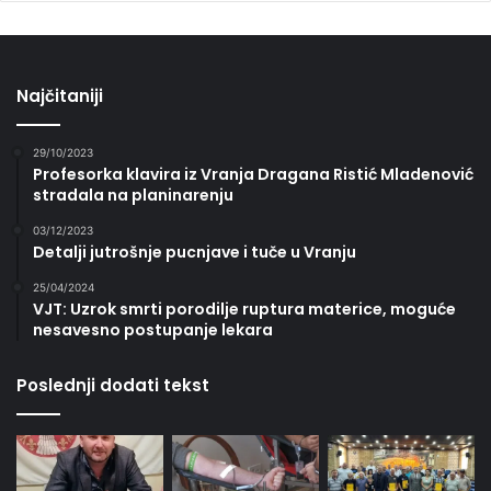
Najčitaniji
29/10/2023
Profesorka klavira iz Vranja Dragana Ristić Mladenović
stradala na planinarenju
03/12/2023
Detalji jutrošnje pucnjave i tuče u Vranju
25/04/2024
VJT: Uzrok smrti porodilje ruptura materice, moguće
nesavesno postupanje lekara
Poslednji dodati tekst