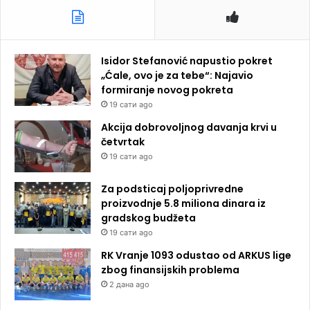
Isidor Stefanović napustio pokret
„Ćale, ovo je za tebe“: Najavio
formiranje novog pokreta
19 сати ago
Akcija dobrovoljnog davanja krvi u
četvrtak
19 сати ago
Za podsticaj poljoprivredne
proizvodnje 5.8 miliona dinara iz
gradskog budžeta
19 сати ago
RK Vranje 1093 odustao od ARKUS lige
zbog finansijskih problema
2 дана ago