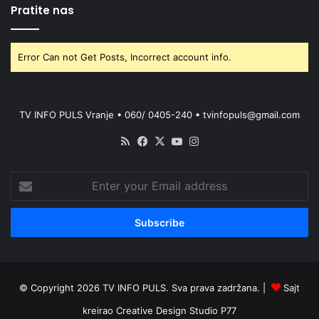
Pratite nas
Error Can not Get Posts, Incorrect account info.
TV INFO PULS Vranje • 060/ 0405-240 • tvinfopuls@gmail.com
RSS
Facebook
X
YouTube
Instagram
Enter
your
Email
address
© Copyright 2026 TV INFO PULS. Sva prava zadržana. |
Sajt
kreirao
Creative Design Studio P77