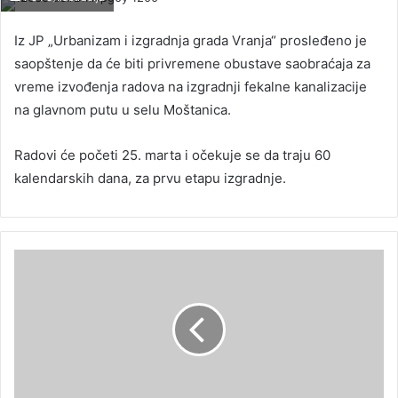
Iz JP „Urbanizam i izgradnja grada Vranja“ prosleđeno je
saopštenje da će biti privremene obustave saobraćaja za
vreme izvođenja radova na izgradnji fekalne kanalizacije
na glavnom putu u selu Moštanica.
Radovi će početi 25. marta i očekuje se da traju 60
kalendarskih dana, za prvu etapu izgradnje.