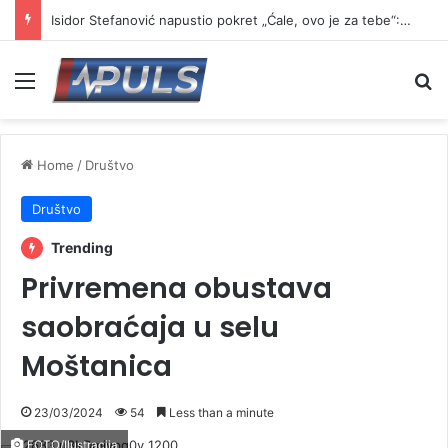
Isidor Stefanović napustio pokret „Ćale, ovo je za tebe“: Najavio formiranje novog pokreta
Menu
Se
Home
/
Društvo
Društvo
Trending
Privremena obustava
saobraćaja u selu
Moštanica
23/03/2024
54
Less than a minute
FOTO/Ilustracija