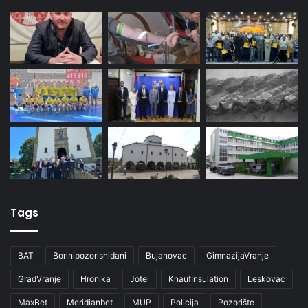
Tags
BAT
Borinipozorisnidani
Bujanovac
GimnazijaVranje
GradVranje
Hronika
Jotel
KnaufInsulation
Leskovac
MaxBet
Meridianbet
MUP
Policija
Pozorište