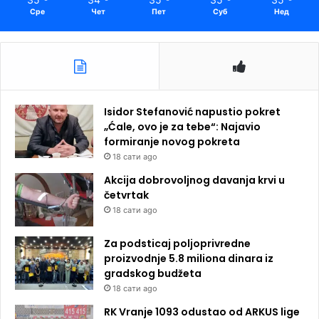
Сре
Чет
Пет
Суб
Нед
Isidor Stefanović napustio pokret
„Ćale, ovo je za tebe“: Najavio
formiranje novog pokreta
18 сати ago
Akcija dobrovoljnog davanja krvi u
četvrtak
18 сати ago
Za podsticaj poljoprivredne
proizvodnje 5.8 miliona dinara iz
gradskog budžeta
18 сати ago
RK Vranje 1093 odustao od ARKUS lige