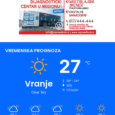
VREMENSKA PROGNOZA
27
℃
Vranje
35º - 24º
33%
1.11 km/h
Clear Sky
35
34
35
35
35
℃
℃
℃
℃
℃