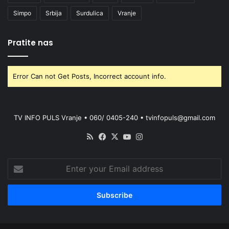
Simpo
Srbija
Surdulica
Vranje
Pratite nas
Error Can not Get Posts, Incorrect account info.
TV INFO PULS Vranje • 060/ 0405-240 • tvinfopuls@gmail.com
RSS
Facebook
X
YouTube
Instagram
Enter
your
Email
address