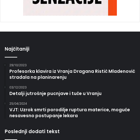
Najčitaniji
29/10/2023
Profesorka klavira iz Vranja Dragana Ristić Mladenović
stradala na planinarenju
03/12/2023
Detalji jutrošnje pucnjave i tuče u Vranju
25/04/2024
VJT: Uzrok smrti porodilje ruptura materice, moguće
nesavesno postupanje lekara
Poslednji dodati tekst