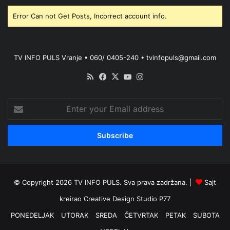
Error Can not Get Posts, Incorrect account info.
TV INFO PULS Vranje • 060/ 0405-240 • tvinfopuls@gmail.com
RSS
Facebook
X
YouTube
Instagram
Enter
your
Email
address
© Copyright 2026 TV INFO PULS. Sva prava zadržana. |
Sajt
kreirao
Creative Design Studio P77
PONEDELJAK
UTORAK
SREDA
ČETVRTAK
PETAK
SUBOTA