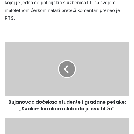
kojoj je jedna od policijskih službenica I.T. sa svojom
maloletnom ćerkom nalazi preteći komentar, preneo je
RTS.
Bujanovac dočekao studente i građane pešake:
„Svakim korakom sloboda je sve bliža“