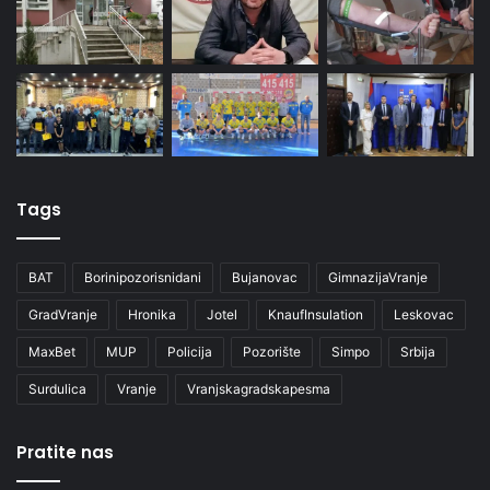
Tags
BAT
Borinipozorisnidani
Bujanovac
GimnazijaVranje
GradVranje
Hronika
Jotel
KnaufInsulation
Leskovac
MaxBet
MUP
Policija
Pozorište
Simpo
Srbija
Surdulica
Vranje
Vranjskagradskapesma
Pratite nas