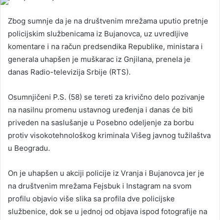
Zbog sumnje da je na društvenim mrežama uputio pretnje
policijskim službenicama iz Bujanovca, uz uvredljive
komentare i na račun predsendika Republike, ministara i
generala uhapšen je muškarac iz Gnjilana, prenela je
danas Radio-televizija Srbije (RTS).
Osumnjičeni P.S. (58) se tereti za krivično delo pozivanje
na nasilnu promenu ustavnog uređenja i danas će biti
priveden na saslušanje u Posebno odeljenje za borbu
protiv visokotehnološkog kriminala Višeg javnog tužilaštva
u Beogradu.
On je uhapšen u akciji policije iz Vranja i Bujanovca jer je
na društvenim mrežama Fejsbuk i Instagram na svom
profilu objavio više slika sa profila dve policijske
službenice, dok se u jednoj od objava ispod fotografije na