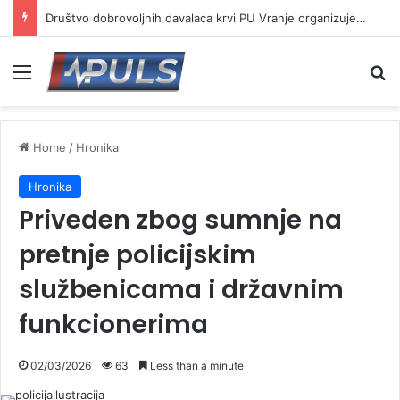
Društvo dobrovoljnih davalaca krvi PU Vranje organizuje akciju na Besnoj kobili
Menu
Se
Home
/
Hronika
Hronika
Priveden zbog sumnje na
pretnje policijskim
službenicama i državnim
funkcionerima
02/03/2026
63
Less than a minute