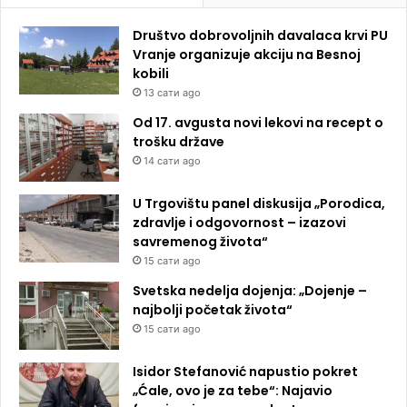
Društvo dobrovoljnih davalaca krvi PU
Vranje organizuje akciju na Besnoj
kobili
13 сати ago
Od 17. avgusta novi lekovi na recept o
trošku države
14 сати ago
U Trgovištu panel diskusija „Porodica,
zdravlje i odgovornost – izazovi
savremenog života“
15 сати ago
Svetska nedelja dojenja: „Dojenje –
najbolji početak života“
15 сати ago
Isidor Stefanović napustio pokret
„Ćale, ovo je za tebe“: Najavio