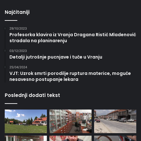
Najčitaniji
29/10/2023
Profesorka klavira iz Vranja Dragana Ristić Mladenović
stradala na planinarenju
03/12/2023
Detalji jutrošnje pucnjave i tuče u Vranju
25/04/2024
VJT: Uzrok smrti porodilje ruptura materice, moguće
nesavesno postupanje lekara
Poslednji dodati tekst