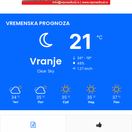
VREMENSKA PROGNOZA
21
℃
Vranje
34º - 19º
48%
1.27 km/h
Clear Sky
34
35
35
35
37
℃
℃
℃
℃
℃
Чет
Пет
Суб
Нед
Пон