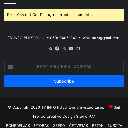
Error Can not Get Posts, Incorrect account info.
TV INFO PULS Vranje • 060/ 0405-240 • tvinfopuls@gmail.com
RSS
Facebook
X
YouTube
Instagram
Enter
your
Email
address
© Copyright 2026 TV INFO PULS. Sva prava zadržana. |
Sajt
kreirao
Creative Design Studio P77
PONEDELJAK
UTORAK
SREDA
ČETVRTAK
PETAK
SUBOTA