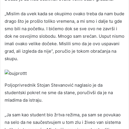
„Mislim da uvek kada se okupimo ovako treba da nam bude
drago što je prošlo toliko vremena, a mi smo i dalje tu gde
smo bili na početku. I bićemo dok se sve ovo ne završi i
dok ne osvojimo slobodu. Mnogo sam srećan. Usput nismo
imali ovako velike dočeke. Mislili smo da je ovo uspavani
grad, ali izgleda da nije“, poručio je tokom obraćanja na
skupu.
Poljoprivrednik Stojan Stevanović naglasio je da
studentski pokret ne sme da stane, poručivši da je na
mladima da istraju.
„Ja sam kao student bio žrtva režima, pa sam se povukao
na selo da ne saučestvujem u tom zlu i živeo van sistema