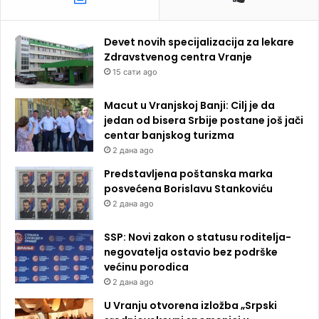
Devet novih specijalizacija za lekare
Zdravstvenog centra Vranje
15 сати ago
Macut u Vranjskoj Banji: Cilj je da
jedan od bisera Srbije postane još jači
centar banjskog turizma
2 дана ago
Predstavljena poštanska marka
posvećena Borislavu Stankoviću
2 дана ago
SSP: Novi zakon o statusu roditelja-
negovatelja ostavio bez podrške
većinu porodica
2 дана ago
U Vranju otvorena izložba „Srpski