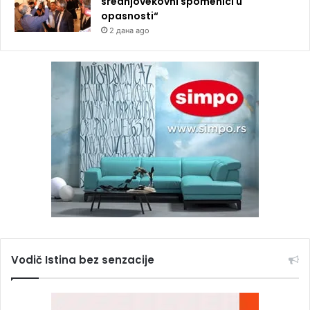
srednjovekovni spomenici u
opasnosti“
2 дана ago
Vodič Istina bez senzacije