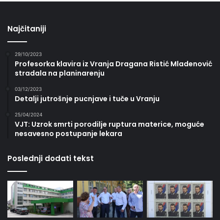
Najčitaniji
29/10/2023
Profesorka klavira iz Vranja Dragana Ristić Mladenović
stradala na planinarenju
03/12/2023
Detalji jutrošnje pucnjave i tuče u Vranju
25/04/2024
VJT: Uzrok smrti porodilje ruptura materice, moguće
nesavesno postupanje lekara
Poslednji dodati tekst