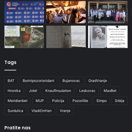
Tags
BAT
Borinipozorisnidani
Bujanovac
GradVranje
Hronika
Jotel
KnaufInsulation
Leskovac
MaxBet
Meridianbet
MUP
Policija
Pozorište
Simpo
Srbija
Surdulica
VladičinHan
Vranje
Pratite nas