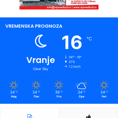
VREMENSKA PROGNOZA
16
℃
Vranje
34º - 16º
57%
1.2 km/h
Clear Sky
34
34
36
34
34
℃
℃
℃
℃
℃
Нед
Пон
Уто
Сре
Чет