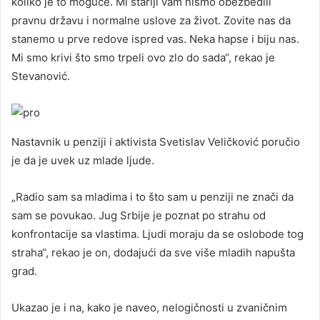
koliko je to moguće. Mi stariji vam nismo obezbedili
pravnu državu i normalne uslove za život. Zovite nas da
stanemo u prve redove ispred vas. Neka hapse i biju nas.
Mi smo krivi što smo trpeli ovo zlo do sada“, rekao je
Stevanović.
Nastavnik u penziji i aktivista Svetislav Veličković poručio
je da je uvek uz mlade ljude.
„Radio sam sa mladima i to što sam u penziji ne znači da
sam se povukao. Jug Srbije je poznat po strahu od
konfrontacije sa vlastima. Ljudi moraju da se oslobode tog
straha“, rekao je on, dodajući da sve više mladih napušta
grad.
Ukazao je i na, kako je naveo, nelogičnosti u zvaničnim