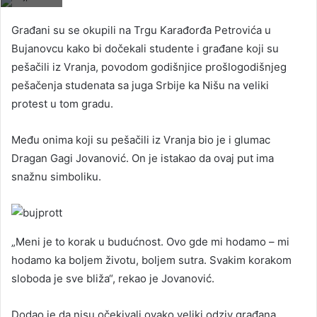
Građani su se okupili na Trgu Karađorđa Petrovića u
Bujanovcu kako bi dočekali studente i građane koji su
pešačili iz Vranja, povodom godišnjice prošlogodišnjeg
pešačenja studenata sa juga Srbije ka Nišu na veliki
protest u tom gradu.
Među onima koji su pešačili iz Vranja bio je i glumac
Dragan Gagi Jovanović. On je istakao da ovaj put ima
snažnu simboliku.
„Meni je to korak u budućnost. Ovo gde mi hodamo – mi
hodamo ka boljem životu, boljem sutra. Svakim korakom
sloboda je sve bliža“, rekao je Jovanović.
Dodao je da nisu očekivali ovako veliki odziv građana.