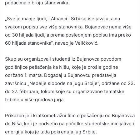
podacima o broju stanovnika.
„Sve je manje ljudi, i Albanci i Srbi se iseljavaju, a na
svakom popisu sve više stanovnika. Bujanovac nema više
od 30 hiljada ljudi, a prema poslednjem popisu ima preko
60 hiljada stanovnika“, naveo je Veličković.
Skup su organizovali studenti iz Bujanovca povodom
godišnjice pešačenja ka Nišu, koje je prošle godine
održano 1. marta. Događaj u Bujanovcu predstavlja
završnicu „Nedelje slobode na jugu Srbije“, održane od 23.
do 27. februara, tokom koje su organizovane tematske
tribine u više gradova juga.
Prikazan je i kratkometražni film o pešačenju od Bujanovca
do Niša, koji je podsetio na početke studentske inicijative i
energiju koja je tada pokrenula jug Srbije.