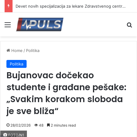
Devet novih specijalizacija za lekare Zdravstvenog centra Vranje
Menu
Se
Home
/
Politika
Politika
Bujanovac dočekao
studente i građane pešake:
„Svakim korakom sloboda
je sve bliža“
28/02/2026
48
2 minutes read
FOTO/N1