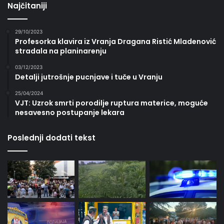
Najčitaniji
29/10/2023
Profesorka klavira iz Vranja Dragana Ristić Mladenović
stradala na planinarenju
03/12/2023
Detalji jutrošnje pucnjave i tuče u Vranju
25/04/2024
VJT: Uzrok smrti porodilje ruptura materice, moguće
nesavesno postupanje lekara
Poslednji dodati tekst