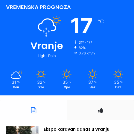
VREMENSKA PROGNOZA
17
℃
Vranje
31º - 17º
82%
0.76 km/h
Light Rain
31
32
35
37
35
℃
℃
℃
℃
℃
Пон
Уто
Сре
Чет
Пет
Ekspo karavan danas u Vranju