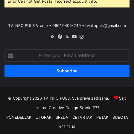
Error Can not Get Posts, Incorrect account info.
TV INFO PULS Vranje • 060/ 0405-240 • tvinfopuls@gmail.com
RSS
Facebook
X
YouTube
Instagram
Enter
your
Email
address
© Copyright 2026 TV INFO PULS. Sva prava zadržana. |
Sajt
kreirao
Creative Design Studio P77
PONEDELJAK
UTORAK
SREDA
ČETVRTAK
PETAK
SUBOTA
NEDELJA