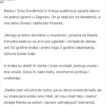
Ranku i Srbu Đorđevića iz Vranja sudbina je spojila davno,
na jednoj igranci u Zagrebu. On je tada bio na Akademiji, a
ona tamo živela i radila kao frizerka.
„Mnogo je bitno da klikne u momentu“, priseća se Ranka
trenutka kada su se prvi put ugledali i od tada do danas,
već 53 godine braka i preko toga 3 godine zabavljanja,
njihova ljubav traje.
Iz braka su dobili tri ćerke i troje unučadi, jednog unuka i
dve unuke. Deca ih, kako kažu, neizmerno poštuju i
uvažavaju.
„Radila sam od jutra do sutra, pa su deca umela da kažu da
su imala para koliko smo hteli, ali nisu imali tatu i mamu“,
dodaje Ranka sa setom. Upravo zahvaljujući toleranciji,