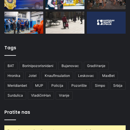
Tags
BAT
Borinipozorisnidani
Bujanovac
GradVranje
Hronika
Jotel
KnaufInsulation
Leskovac
MaxBet
Meridianbet
MUP
Policija
Pozorište
Simpo
Srbija
Surdulica
VladičinHan
Vranje
Pratite nas