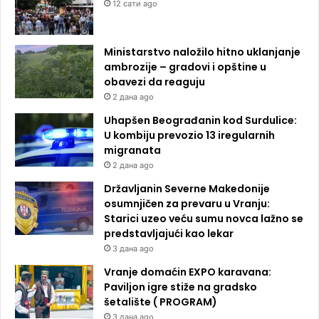
12 сати ago
Ministarstvo naložilo hitno uklanjanje
ambrozije – gradovi i opštine u
obavezi da reaguju
2 дана ago
Uhapšen Beograđanin kod Surdulice:
U kombiju prevozio 13 iregularnih
migranata
2 дана ago
Državljanin Severne Makedonije
osumnjičen za prevaru u Vranju:
Starici uzeo veću sumu novca lažno se
predstavljajući kao lekar
3 дана ago
Vranje domaćin EXPO karavana:
Paviljon igre stiže na gradsko
šetalište ( PROGRAM)
3 дана ago