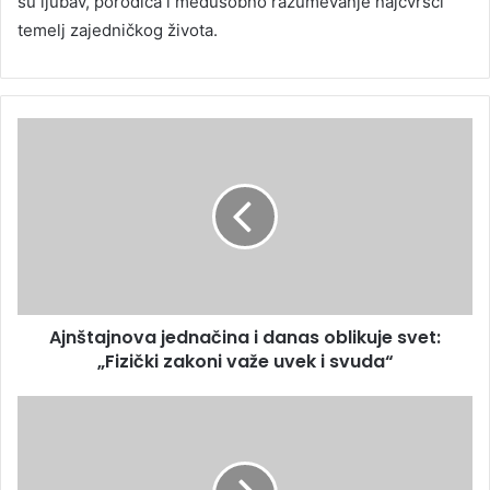
su ljubav, porodica i međusobno razumevanje najčvršći
temelj zajedničkog života.
Ajnštajnova jednačina i danas oblikuje svet:
„Fizički zakoni važe uvek i svuda“