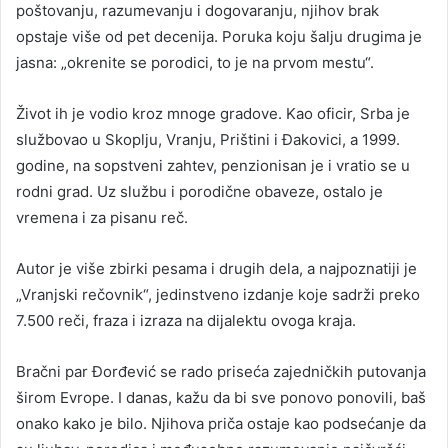
poštovanju, razumevanju i dogovaranju, njihov brak
opstaje više od pet decenija. Poruka koju šalju drugima je
jasna: „okrenite se porodici, to je na prvom mestu“.
Život ih je vodio kroz mnoge gradove. Kao oficir, Srba je
službovao u Skoplju, Vranju, Prištini i Đakovici, a 1999.
godine, na sopstveni zahtev, penzionisan je i vratio se u
rodni grad. Uz službu i porodične obaveze, ostalo je
vremena i za pisanu reč.
Autor je više zbirki pesama i drugih dela, a najpoznatiji je
„Vranjski rečovnik“, jedinstveno izdanje koje sadrži preko
7.500 reči, fraza i izraza na dijalektu ovoga kraja.
Bračni par Đorđević se rado priseća zajedničkih putovanja
širom Evrope. I danas, kažu da bi sve ponovo ponovili, baš
onako kako je bilo. Njihova priča ostaje kao podsećanje da