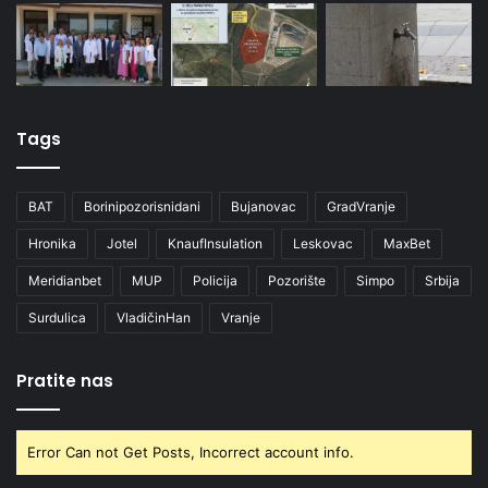
Tags
BAT
Borinipozorisnidani
Bujanovac
GradVranje
Hronika
Jotel
KnaufInsulation
Leskovac
MaxBet
Meridianbet
MUP
Policija
Pozorište
Simpo
Srbija
Surdulica
VladičinHan
Vranje
Pratite nas
Error Can not Get Posts, Incorrect account info.