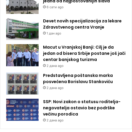
jedna od najpoštovanijih slava
6 сати ago
Devet novih specijalizacija za lekare
Zdravstvenog centra Vranje
1 дан ago
Macut u Vranjskoj Banji: Cilj je da
jedan od bisera Srbije postane još jači
centar banjskog turizma
2 дана ago
Predstavljena poštanska marka
posvećena Borislavu Stankoviću
2 дана ago
SSP: Novi zakon o statusu roditelja-
negovatelja ostavio bez podrške
većinu porodica
2 дана ago