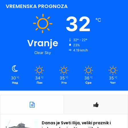
VREMENSKA PROGNOZA
32
℃
Vranje
32º - 22º
23%
4.19 km/h
Clear Sky
30
34
35
36
35
℃
℃
℃
℃
℃
Нед
Пон
Уто
Сре
Чет
Danas je Sveti Ilija, veliki praznik i