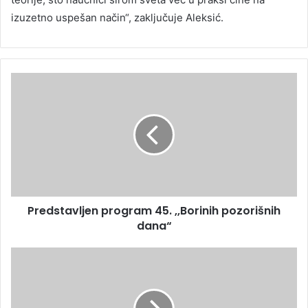
izuzetno uspešan način“, zaključuje Aleksić.
Predstavljen program 45. ,,Borinih pozorišnih
dana“