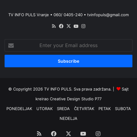
TV INFO PULS Vranje • 060/ 0405-240 • tvinfopuls@gmail.com
RSS
Facebook
X
YouTube
Instagram
Enter
your
Email
address
© Copyright 2026 TV INFO PULS. Sva prava zadržana. |
Sajt
kreirao
Creative Design Studio P77
PONEDELJAK
UTORAK
SREDA
ČETVRTAK
PETAK
SUBOTA
NEDELJA
RSS
Facebook
X
YouTube
Instagram