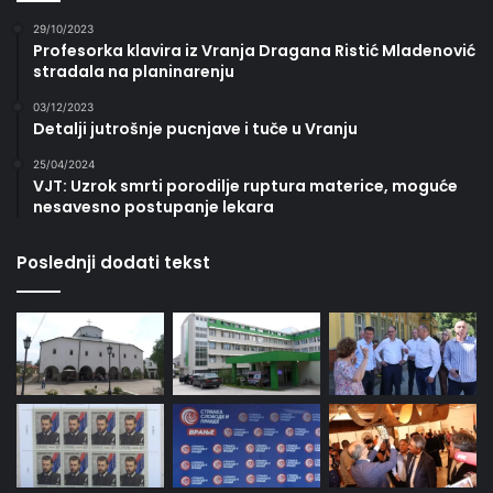
29/10/2023
Profesorka klavira iz Vranja Dragana Ristić Mladenović
stradala na planinarenju
03/12/2023
Detalji jutrošnje pucnjave i tuče u Vranju
25/04/2024
VJT: Uzrok smrti porodilje ruptura materice, moguće
nesavesno postupanje lekara
Poslednji dodati tekst