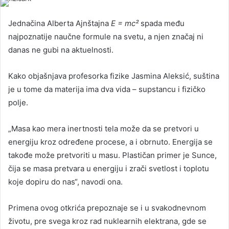
Jednačina Alberta Ajnštajna
E = mc²
spada među
najpoznatije naučne formule na svetu, a njen značaj ni
danas ne gubi na aktuelnosti.
Kako objašnjava profesorka fizike Jasmina Aleksić, suština
je u tome da materija ima dva vida – supstancu i fizičko
polje.
„Masa kao mera inertnosti tela može da se pretvori u
energiju kroz određene procese, a i obrnuto. Energija se
takođe može pretvoriti u masu. Plastičan primer je Sunce,
čija se masa pretvara u energiju i zrači svetlost i toplotu
koje dopiru do nas“, navodi ona.
Primena ovog otkrića prepoznaje se i u svakodnevnom
životu, pre svega kroz rad nuklearnih elektrana, gde se