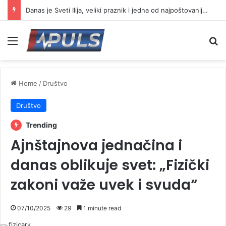
Danas je Sveti Ilija, veliki praznik i jedna od najpoštovanijih slava
Menu
Se
Home
/
Društvo
Društvo
Trending
Ajnštajnova jednačina i
danas oblikuje svet: „Fizički
zakoni važe uvek i svuda“
07/10/2025
29
1 minute read