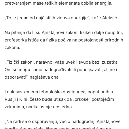
pretvaranjem mase teških elemenata dobija energija.
„To je jedan od najčistijih vidova energije“, kaže Aleksić.
Na pitanje da li su Ajnštajnovi zakoni fizike i dalje neupitni,
profesorka ističe da fizika počiva na postojanosti prirodnih
zakona.
„Fizički zakoni, naravno, važe uvek i svuda bez izuzetka.
Oni se mogu samo nadograđivati ili poboljšavati, ali ne i
osporavati“, naglašava ona.
I dok savremena tehnološka dostignuća, poput onih u
Rusiji i Kini, često bude utisak da „prkose“ postojećim
zakonima, nauka ostaje dosledna.
„Ne radi se o osporavanju, već o nadogradnji Ajnštajnove
teorije, što naučnici širom sveta već u praksi čine na