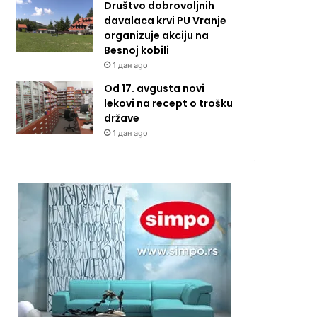
Društvo dobrovoljnih
davalaca krvi PU Vranje
organizuje akciju na
Besnoj kobili
1 дан ago
Od 17. avgusta novi
lekovi na recept o trošku
države
1 дан ago