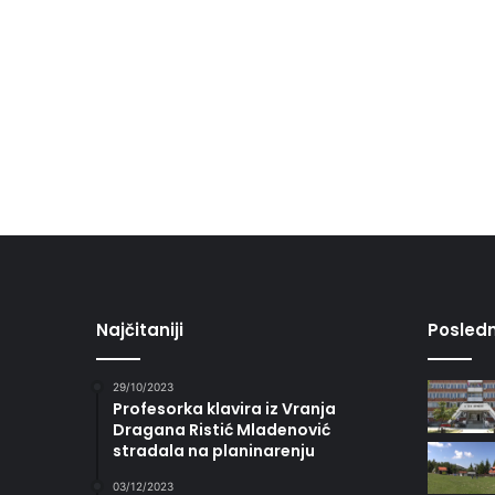
Najčitaniji
Posledn
29/10/2023
Profesorka klavira iz Vranja
Dragana Ristić Mladenović
stradala na planinarenju
03/12/2023