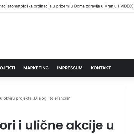
adi stomatološka ordinacija u prizemlju Doma zdravlja u Vranju ( VIDEO)
OJEKTI
MARKETING
IMPRESSUM
KONTAKT
u okviru projekta „Dijalog i tolerancija“
ri i ulične akcije u