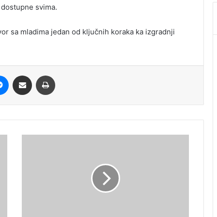
 dostupne svima.
or sa mladima jedan od ključnih koraka ka izgradnji
it
Messenger
Share via Email
Print