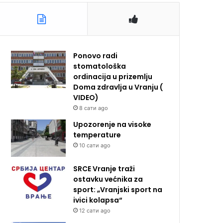
Ponovo radi
stomatološka
ordinacija u prizemlju
Doma zdravlja u Vranju (
VIDEO)
8 сати ago
Upozorenje na visoke
temperature
10 сати ago
SRCE Vranje traži
ostavku većnika za
sport: „Vranjski sport na
ivici kolapsa“
12 сати ago