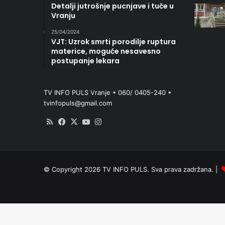
Detalji jutrošnje pucnjave i tuče u
Vranju
25/04/2024
VJT: Uzrok smrti porodilje ruptura
materice, moguće nesavesno
postupanje lekara
TV INFO PULS Vranje • 060/ 0405-240 •
tvinfopuls@gmail.com
RSS
Facebook
X
YouTube
Instagram
© Copyright 2026 TV INFO PULS. Sva prava zadržana. |