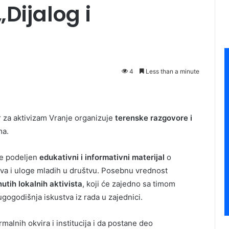
„Dijalog i
4
Less than a minute
r za aktivizam Vranje organizuje
terenske razgovore i
ma.
će podeljen
edukativni i informativni materijal
o
stva i uloge mladih u društvu. Posebnu vrednost
nutih lokalnih aktivista
, koji će zajedno sa timom
ugogodišnja iskustva iz rada u zajednici.
ormalnih okvira i institucija i da postane deo