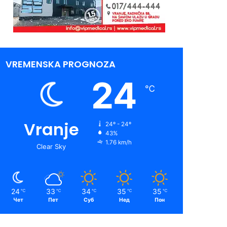
VREMENSKA PROGNOZA
24
℃
Vranje
24º - 24º
43%
1.76 km/h
Clear Sky
24
33
34
35
35
℃
℃
℃
℃
℃
Чет
Пет
Суб
Нед
Пон