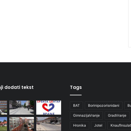
ji dodati tekst
Tags
BAT
Borinipozorisnidani
B
GimnazijaVranje
GradVranje
Hronika
Jotel
KnaufInsulat