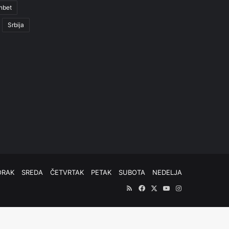
nbet
Srbija
ORAK
SREDA
ČETVRTAK
PETAK
SUBOTA
NEDELJA
RSS
Facebook
X
YouTube
Instagram