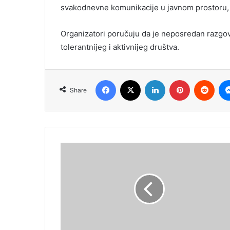
svakodnevne komunikacije u javnom prostoru,
Organizatori poručuju da je neposredan razgov
tolerantnijeg i aktivnijeg društva.
Facebook
X
LinkedIn
Pinterest
Redd
Share