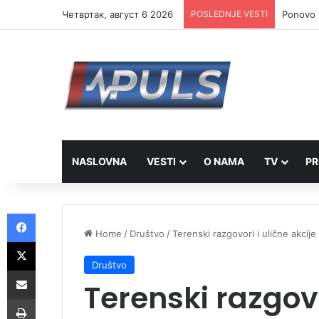
Четвртак, август 6 2026
POSLEDNJE VESTI
Ponovo r
NASLOVNA
VESTI
O NAMA
TV
PR
Facebook
Home
/
Društvo
/
Terenski razgovori i ulične akcije 
X
Društvo
Share via Email
Terenski razgovo
Print