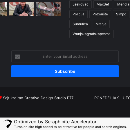
Leskovac
MaxBet
Meridia
Policija
Pozorište
Simpo
Surdulica
Vranje
Vranjskagradskapesma
Enter
your
Email
address
Sajt kreirao
Creative Design Studio P77
PONEDELJAK
UT
Optimized by Seraphinite Accelerator
Turns on site high speed to be attractive for people and search engines.