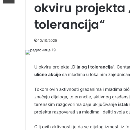
okviru projekta 
tolerancija“
10/10/2025
U okviru projekta
„Dijalog i tolerancija“
, Centa
ulične akcije
sa mladima u lokalnim zajednica
Tokom ovih aktivnosti građanima i mladima bi
značaju dijaloga, tolerancije, aktivnog građan
terenskim razgovorima daje uključivanje
istak
projekta razgovarati sa mladima i deliti svoja d
Cilj ovih aktivnosti je da se dijalog izmesti iz f