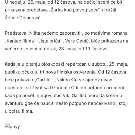
U nedelju, 26. maja, od 12 časova, na dečjoj sceni će biti
prikazana predstava „Žurka kod plavog zeca“, u režiji
Žetice Dejanović.
Predstava „Ništa nećemo zaboraviti“, po motivima romana
„Kanjec filjma“ i „Ista priča“ , Vere Cenić, biće prikazana na
večernjoj sceni u utorak, 28. maja, od 19. časova.
Kada je u pitanju bioskopski repertoar, u subotu, 25. maja,
publiku očekuju tri nova filmska ostvarenja. Od 12 časova
biće prikazan „Garfild“. „Nakon što se njegov divan,
opušten i sit život sa Džonom i Odijem potpuno promeni
kada ga poseti njegov otac Vik, Garfild mora da krene u
avanturu gde će naučiti nešto potpuno neočekivano“, stoji
u opisu filma.