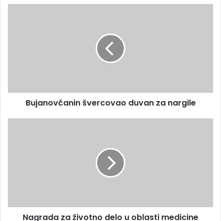
Bujanovčanin švercovao duvan za nargile
Nagrada za životno delo u oblasti medicine