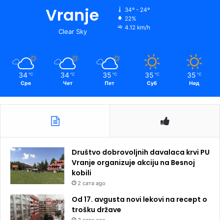
Vranje
34º - 24º
22%
4.12 km/h
Clear Sky
34
34
35
35
35
℃
℃
℃
℃
℃
Сре
Чет
Пет
Суб
Нед
Društvo dobrovoljnih davalaca krvi PU
Vranje organizuje akciju na Besnoj
kobili
2 сата ago
Od 17. avgusta novi lekovi na recept o
trošku države
3 сата ago