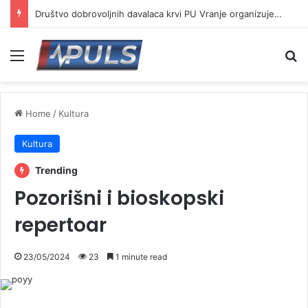
Od 17. avgusta novi lekovi na recept o trošku države
Menu
Se
Home
/
Kultura
Kultura
Trending
Pozorišni i bioskopski
repertoar
23/05/2024
23
1 minute read