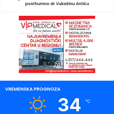
posthumno dr Vukašinu Antiću
VREMENSKA PROGNOZA
34
℃