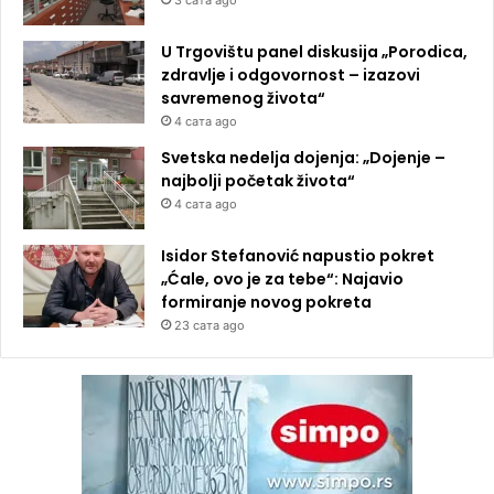
U Trgovištu panel diskusija „Porodica,
zdravlje i odgovornost – izazovi
savremenog života“
4 сата ago
Svetska nedelja dojenja: „Dojenje –
najbolji početak života“
4 сата ago
Isidor Stefanović napustio pokret
„Ćale, ovo je za tebe“: Najavio
formiranje novog pokreta
23 сата ago