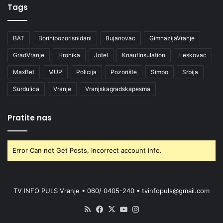
Tags
BAT
Borinipozorisnidani
Bujanovac
GimnazijaVranje
GradVranje
Hronika
Jotel
KnaufInsulation
Leskovac
MaxBet
MUP
Policija
Pozorište
Simpo
Srbija
Surdulica
Vranje
Vranjskagradskapesma
Pratite nas
Error Can not Get Posts, Incorrect account info.
TV INFO PULS Vranje • 060/ 0405-240 • tvinfopuls@gmail.com
RSS
Facebook
X
YouTube
Instagram