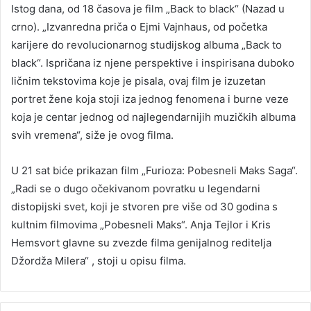
Istog dana, od 18 časova je film „Back to black“ (Nazad u
crno). „Izvanredna priča o Ejmi Vajnhaus, od početka
karijere do revolucionarnog studijskog albuma „Back to
black“. Ispričana iz njene perspektive i inspirisana duboko
ličnim tekstovima koje je pisala, ovaj film je izuzetan
portret žene koja stoji iza jednog fenomena i burne veze
koja je centar jednog od najlegendarnijih muzičkih albuma
svih vremena“, siže je ovog filma.
U 21 sat biće prikazan film „Furioza: Pobesneli Maks Saga“.
„Radi se o dugo očekivanom povratku u legendarni
distopijski svet, koji je stvoren pre više od 30 godina s
kultnim filmovima „Pobesneli Maks“. Anja Tejlor i Kris
Hemsvort glavne su zvezde filma genijalnog reditelja
Džordža Milera“ , stoji u opisu filma.