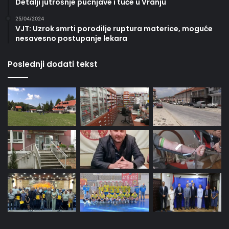
Detalji jutrošnje pucnjave i tuče u Vranju
25/04/2024
VJT: Uzrok smrti porodilje ruptura materice, moguće
nesavesno postupanje lekara
Poslednji dodati tekst