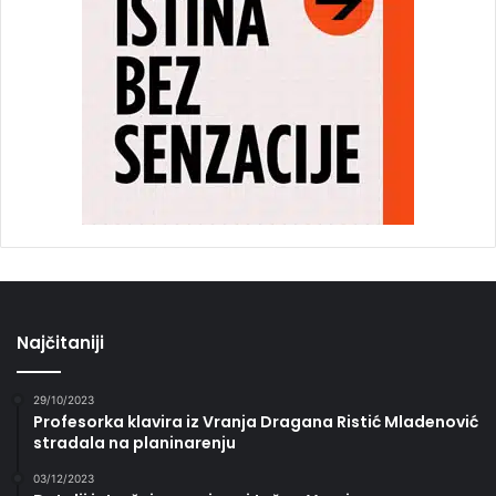
Najčitaniji
29/10/2023
Profesorka klavira iz Vranja Dragana Ristić Mladenović
stradala na planinarenju
03/12/2023