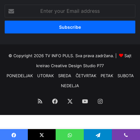
Enter
your
Email
address
© Copyright 2026 TV INFO PULS. Sva prava zadržana. |
Sajt
kreirao
Creative Design Studio P77
PONEDELJAK
UTORAK
SREDA
ČETVRTAK
PETAK
SUBOTA
NEDELJA
RSS
Facebook
X
YouTube
Instagram
Optimized by Seraphinite Accelerator
Turns on site high speed to be attractive for people and search engines.