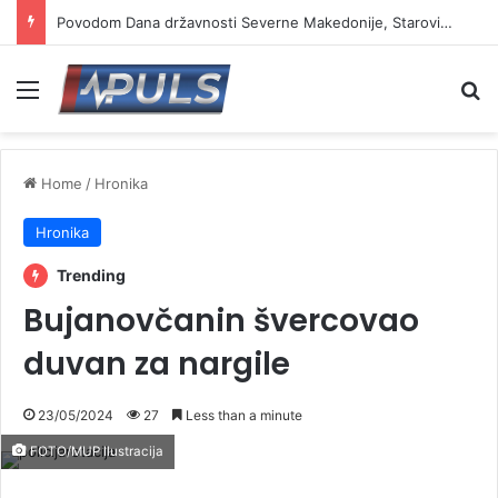
Povodom Dana državnosti Severne Makedonije, Starović i Toškovski u manastiru Prohor Pčinjski
Menu
Se
Home
/
Hronika
Hronika
Trending
Bujanovčanin švercovao
duvan za nargile
23/05/2024
27
Less than a minute
FOTO/MUP Ilustracija