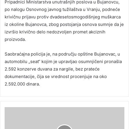
Pripadnici Ministarstva unutrašnjih poslova u Bujanovcu,
po nalogu Osnovnog javnog tužilaštva u Vranju, podneće
krivičnu prijavu protiv dvadesetosmogodišnjeg muškarca
iz okoline Bujanovca, zbog postojanja osnova sumnje da je
izvršio krivično delo nedozvoljen promet akciznih
proizvoda.
Saobraćajna policija je, na području opštine Bujanovac, u
automobilu „seat“ kojim je upravljao osumnjičeni pronašla
2.592 konzerve duvana za nargile, bez prateće
dokumentacije, čija se vrednost procenjuje na oko
2.592.000 dinara.