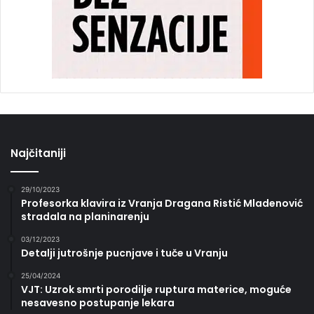
Najčitaniji
29/10/2023
Profesorka klavira iz Vranja Dragana Ristić Mladenović
stradala na planinarenju
03/12/2023
Detalji jutrošnje pucnjave i tuče u Vranju
25/04/2024
VJT: Uzrok smrti porodilje ruptura materice, moguće
nesavesno postupanje lekara