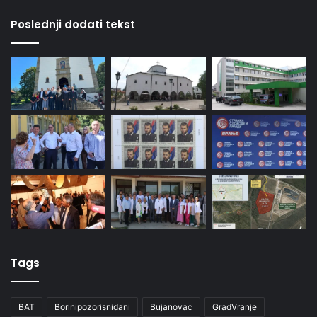
Poslednji dodati tekst
Tags
BAT
Borinipozorisnidani
Bujanovac
GradVranje