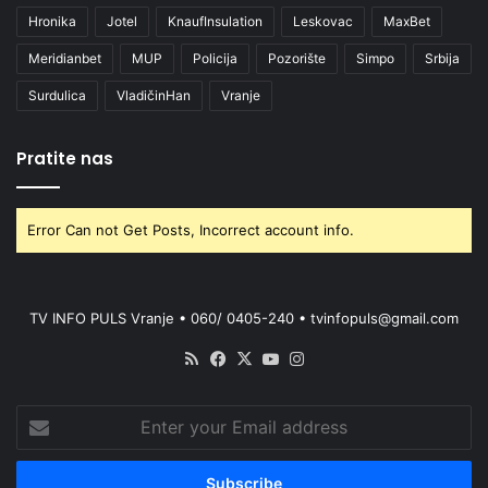
Hronika
Jotel
KnaufInsulation
Leskovac
MaxBet
Meridianbet
MUP
Policija
Pozorište
Simpo
Srbija
Surdulica
VladičinHan
Vranje
Pratite nas
Error Can not Get Posts, Incorrect account info.
TV INFO PULS Vranje • 060/ 0405-240 • tvinfopuls@gmail.com
RSS
Facebook
X
YouTube
Instagram
Enter
your
Email
address