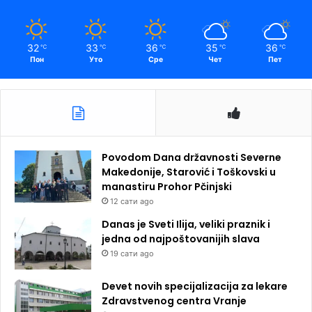
32
33
36
35
36
℃
℃
℃
℃
℃
Пон
Уто
Сре
Чет
Пет
Povodom Dana državnosti Severne
Makedonije, Starović i Toškovski u
manastiru Prohor Pčinjski
12 сати ago
Danas je Sveti Ilija, veliki praznik i
jedna od najpoštovanijih slava
19 сати ago
Devet novih specijalizacija za lekare
Zdravstvenog centra Vranje