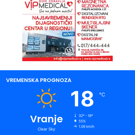
VREMENSKA PROGNOZA
18
℃
Vranje
32º - 18º
55%
1.09 km/h
Clear Sky