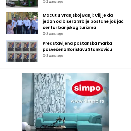
2 дана ago
Macut u Vranjskoj Banji: Cilj je da
jedan od bisera Srbije postane još jači
centar banjskog turizma
3 дана ago
Predstavljena poštanska marka
posvećena Borislavu Stankoviću
3 дана ago