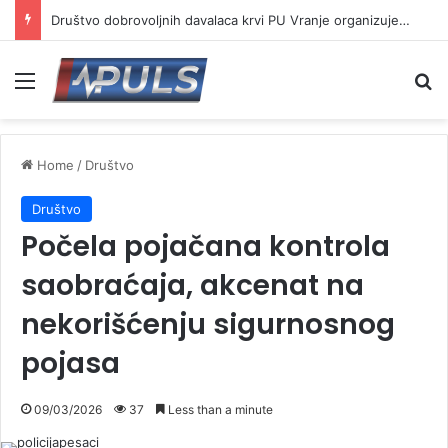
Društvo dobrovoljnih davalaca krvi PU Vranje organizuje akciju na Besnoj kobili
Menu
Se
Home
/
Društvo
Društvo
Počela pojačana kontrola
saobraćaja, akcenat na
nekorišćenju sigurnosnog
pojasa
09/03/2026
37
Less than a minute