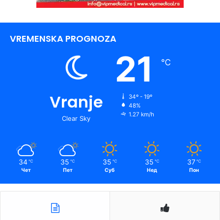
VREMENSKA PROGNOZA
21
℃
Vranje
34º - 19º
48%
1.27 km/h
Clear Sky
34
35
35
35
37
℃
℃
℃
℃
℃
Чет
Пет
Суб
Нед
Пон