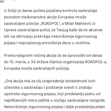
U Srbiji je danas počela pojačana kontrola saobraćaja
povodom međunarodne akcije Evropske mreže
saobraćajne policije „ROADPOL“, a Milan Maličević iz
Uprave saobraćajne policij za Tanjug kaže da će akcenat
biti na otkrivanju prekršaja nekorišćenja sigurnosnog
pojasa i nepropisnog prevoženja dece u vozilima.
Prema njegovim rečima akcija će se sprovoditi od danas
do 15. marta, u 34 države članice organizacije ROADPOL-a,
Evropska mreža saobraćajnih policija.
„Ova akcija ima za cilj unapređenje bezbednosti svih
učesnika u saobraćaju i podizanje svesti o značaju
upotrebe sigurnosnog pojasa, koji predstavlja jednu od
najefikasnijih mera zaštite u slučaju saobraćajne nezgode.
Nekorišćenje sigurnosnog pojasa i dalje predstavlja jedan