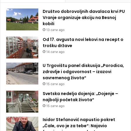
Društvo dobrovoljnih davalaca krvi PU
Vranje organizuje akciju na Besnoj
kobili
13 сати ago
Od 17. avgusta novi lekovi na recept o
trošku države
14 сати ago
U Trgovištu panel diskusija „Porodica,
zdravlje i odgovornost – izazovi
savremenog života“
15 сати ago
Svetska nedelja dojenja: „Dojenje –
najbolji početak života“
15 сати ago
Isidor Stefanović napustio pokret
„Ćale, ovo je za tebe“: Najavio