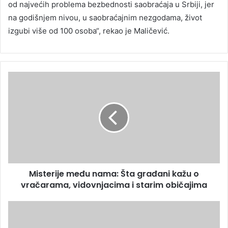
od najvećih problema bezbednosti saobraćaja u Srbiji, jer
na godišnjem nivou, u saobraćajnim nezgodama, život
izgubi više od 100 osoba“, rekao je Maličević.
Misterije među nama: Šta građani kažu o
vračarama, vidovnjacima i starim običajima