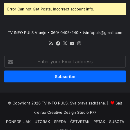
Error Can not Get Posts, Incorrect account info.
TV INFO PULS Vranje • 060/ 0405-240 • tvinfopuls@gmail.com
RSS
Facebook
X
YouTube
Instagram
Enter
your
Email
address
© Copyright 2026 TV INFO PULS. Sva prava zadržana. |
Sajt
kreirao
Creative Design Studio P77
PONEDELJAK
UTORAK
SREDA
ČETVRTAK
PETAK
SUBOTA