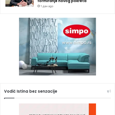
formiranje novog pokreta
1 дан ago
Vodič Istina bez senzacije