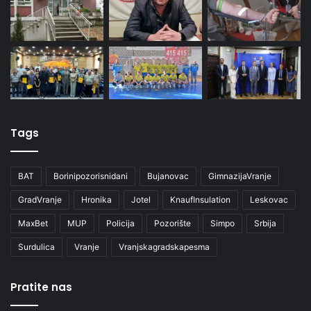
Tags
BAT
Borinipozorisnidani
Bujanovac
GimnazijaVranje
GradVranje
Hronika
Jotel
KnaufInsulation
Leskovac
MaxBet
MUP
Policija
Pozorište
Simpo
Srbija
Surdulica
Vranje
Vranjskagradskapesma
Pratite nas