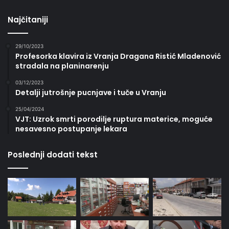
Najčitaniji
29/10/2023
Profesorka klavira iz Vranja Dragana Ristić Mladenović
stradala na planinarenju
03/12/2023
Detalji jutrošnje pucnjave i tuče u Vranju
25/04/2024
VJT: Uzrok smrti porodilje ruptura materice, moguće
nesavesno postupanje lekara
Poslednji dodati tekst