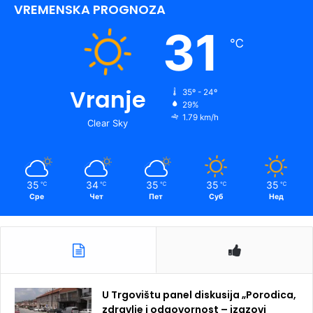
VREMENSKA PROGNOZA
31
℃
Vranje
35º - 24º
29%
1.79 km/h
Clear Sky
35
34
35
35
35
℃
℃
℃
℃
℃
Сре
Чет
Пет
Суб
Нед
U Trgovištu panel diskusija „Porodica,
zdravlje i odgovornost – izazovi