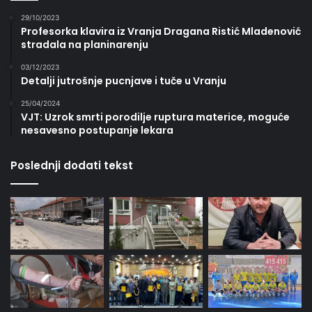
29/10/2023
Profesorka klavira iz Vranja Dragana Ristić Mladenović
stradala na planinarenju
03/12/2023
Detalji jutrošnje pucnjave i tuče u Vranju
25/04/2024
VJT: Uzrok smrti porodilje ruptura materice, moguće
nesavesno postupanje lekara
Poslednji dodati tekst