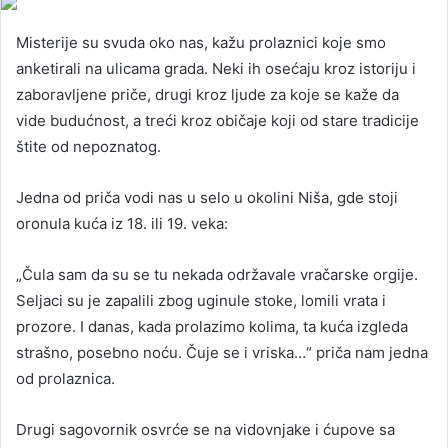
Misterije su svuda oko nas, kažu prolaznici koje smo
anketirali na ulicama grada. Neki ih osećaju kroz istoriju i
zaboravljene priče, drugi kroz ljude za koje se kaže da
vide budućnost, a treći kroz običaje koji od stare tradicije
štite od nepoznatog.
Jedna od priča vodi nas u selo u okolini Niša, gde stoji
oronula kuća iz 18. ili 19. veka:
„Čula sam da su se tu nekada održavale vračarske orgije.
Seljaci su je zapalili zbog uginule stoke, lomili vrata i
prozore. I danas, kada prolazimo kolima, ta kuća izgleda
strašno, posebno noću. Čuje se i vriska…“ priča nam jedna
od prolaznica.
Drugi sagovornik osvrće se na vidovnjake i ćupove sa