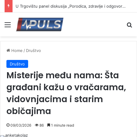
U Trgovištu panel diskusija „Porodica, zdravlje i odgovornost – izazovi savremenog života“
Menu
Se
Home
/
Društvo
Društvo
Misterije među nama: Šta
građani kažu o vračarama,
vidovnjacima i starim
običajima
09/03/2026
86
1 minute read