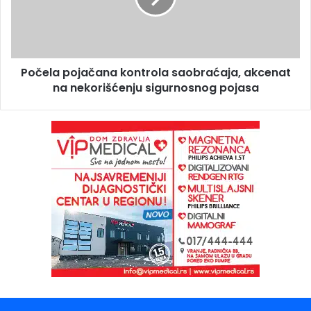
Počela pojačana kontrola saobraćaja, akcenat
na nekorišćenju sigurnosnog pojasa