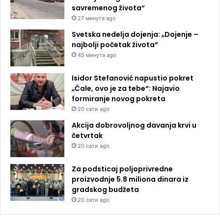
savremenog života“
27 минута ago
Svetska nedelja dojenja: „Dojenje –
najbolji početak života“
45 минута ago
Isidor Stefanović napustio pokret
„Ćale, ovo je za tebe“: Najavio
formiranje novog pokreta
20 сати ago
Akcija dobrovoljnog davanja krvi u
četvrtak
20 сати ago
Za podsticaj poljoprivredne
proizvodnje 5.8 miliona dinara iz
gradskog budžeta
20 сати ago