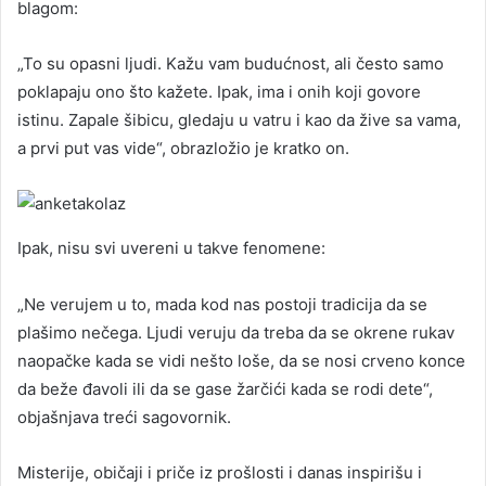
blagom:
„To su opasni ljudi. Kažu vam budućnost, ali često samo
poklapaju ono što kažete. Ipak, ima i onih koji govore
istinu. Zapa­le šibicu, gledaju u vatru i kao da žive sa vama,
a prvi put vas vide“, obrazložio je kratko on.
Ipak, nisu svi uvereni u takve fenomene:
„Ne verujem u to, mada kod nas postoji tradicija da se
plašimo nečega. Ljudi veruju da treba da se okrene rukav
naopačke kada se vidi nešto loše, da se nosi crveno konce
da beže đavoli ili da se gase žarčići kada se rodi dete“,
objašnjava treći sagovornik.
Misterije, običaji i priče iz prošlosti i danas inspirišu i