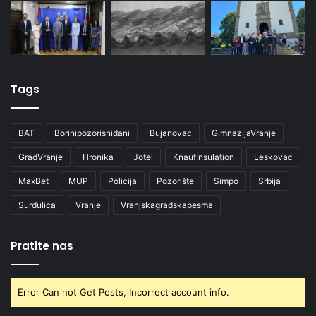
Tags
BAT
Borinipozorisnidani
Bujanovac
GimnazijaVranje
GradVranje
Hronika
Jotel
KnaufInsulation
Leskovac
MaxBet
MUP
Policija
Pozorište
Simpo
Srbija
Surdulica
Vranje
Vranjskagradskapesma
Pratite nas
Error Can not Get Posts, Incorrect account info.