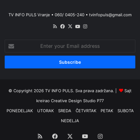
TV INFO PULS Vranje • 060/ 0405-240 • tvinfopuls@gmail.com
RSS
Facebook
X
YouTube
Instagram
Enter
your
Email
address
© Copyright 2026 TV INFO PULS. Sva prava zadržana. |
Sajt
kreirao
Creative Design Studio P77
PONEDELJAK
UTORAK
SREDA
ČETVRTAK
PETAK
SUBOTA
NEDELJA
RSS
Facebook
X
YouTube
Instagram