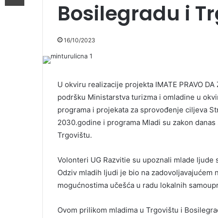
Bosilegradu i T
16/10/2023
U okviru realizacije projekta IMATE PRAVO DA Z
podršku Ministarstva turizma i omladine u okvi
programa i projekata za sprovođenje ciljeva S
2030.godine i programa Mladi su zakon danas s
Trgovištu.
Volonteri UG Razvitie su upoznali mlade ljude 
Odziv mladih ljudi je bio na zadovoljavajućem n
mogućnostima učešća u radu lokalnih samoup
Ovom prilikom mladima u Trgovištu i Bosilegrad