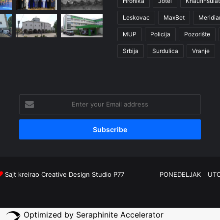
Hronika
Jotel
KnaufInsulat
Leskovac
MaxBet
Meridia
MUP
Policija
Pozorište
Srbija
Surdulica
Vranje
Enter
your
Email
address
Sajt kreirao
Creative Design Studio P77
PONEDELJAK
UT
Optimized by Seraphinite Accelerator