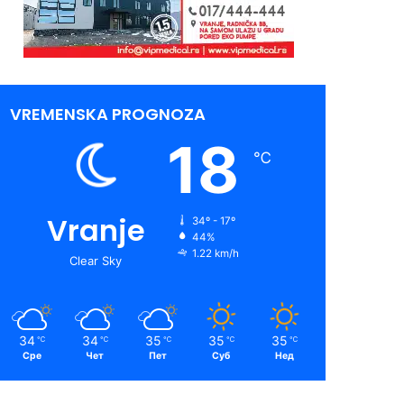
VREMENSKA PROGNOZA
18
℃
Vranje
34º - 17º
44%
1.22 km/h
Clear Sky
34
34
35
35
35
℃
℃
℃
℃
℃
Сре
Чет
Пет
Суб
Нед