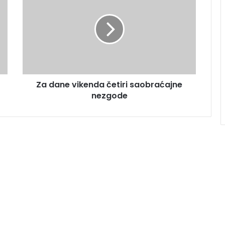
Za dane vikenda četiri saobraćajne
nezgode