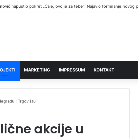
anović napustio pokret „Ćale, ovo je za tebe“: Najavio formiranje novog 
OJEKTI
MARKETING
IMPRESSUM
KONTAKT
legradu i Trgovištu
ične akcije u