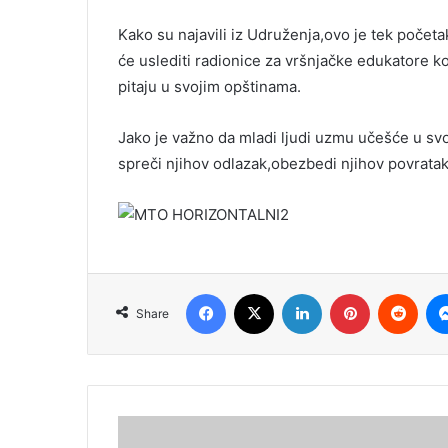
Kako su najavili iz Udruženja,ovo je tek počet
će uslediti radionice za vršnjačke edukatore ko
pitaju u svojim opštinama.
Jako je važno da mladi ljudi uzmu učešće u svo
spreči njihov odlazak,obezbedi njihov povratak 
Facebook
X
LinkedIn
Pinterest
Redd
Share