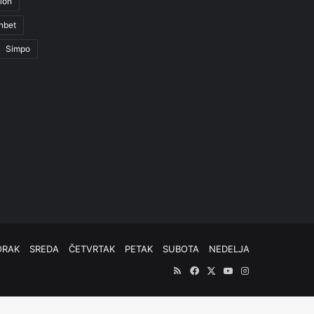
ion
nbet
Simpo
ORAK
SREDA
ČETVRTAK
PETAK
SUBOTA
NEDELJA
RSS
Facebook
X
YouTube
Instagram