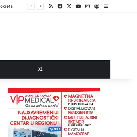
RSS
Facebook
X
YouTube
Instagram
Log In
Sidebar
pokreta
Random Article