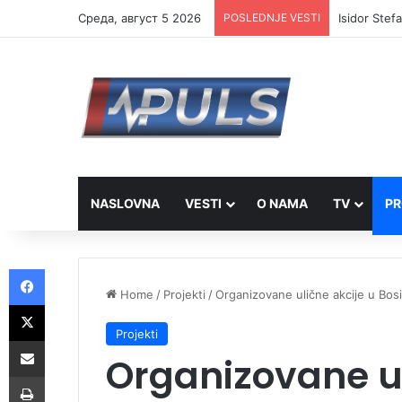
Cреда, август 5 2026
POSLEDNJE VESTI
Isidor Stef
NASLOVNA
VESTI
O NAMA
TV
PR
Facebook
Home
/
Projekti
/
Organizovane ulične akcije u Bosi
X
Projekti
Share via Email
Organizovane ul
Print