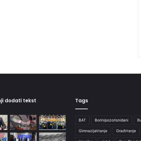
ji dodati tekst
Tags
BAT
Borinipozorisnidani
B
GimnazijaVranje
GradVranje