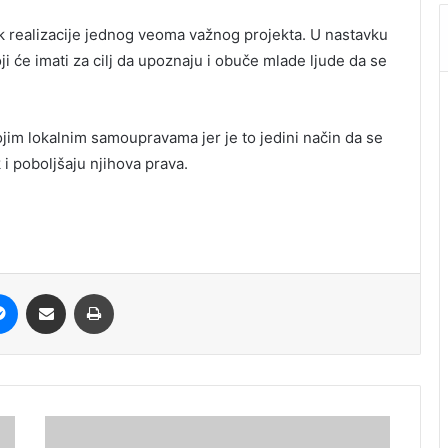
ak realizacije jednog veoma važnog projekta. U nastavku
ji će imati za cilj da upoznaju i obuče mlade ljude da se
jim lokalnim samoupravama jer je to jedini način da se
i poboljšaju njihova prava.
it
Messenger
Share via Email
Print