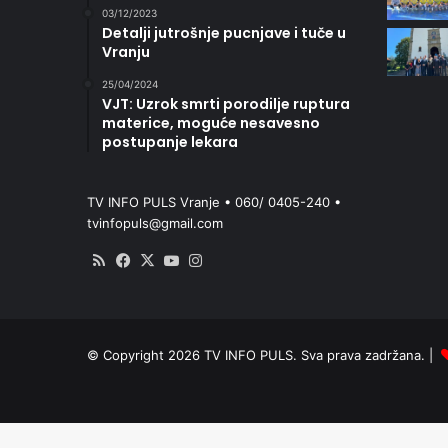
03/12/2023
Detalji jutrošnje pucnjave i tuče u
Vranju
25/04/2024
VJT: Uzrok smrti porodilje ruptura
materice, moguće nesavesno
postupanje lekara
TV INFO PULS Vranje • 060/ 0405-240 •
tvinfopuls@gmail.com
RSS
Facebook
X
YouTube
Instagram
© Copyright 2026 TV INFO PULS. Sva prava zadržana. |