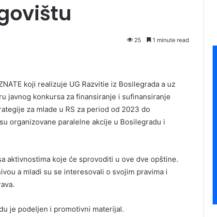
rgovištu
25
1 minute read
NATE koji realizuje UG Razvitie iz Bosilegrada a uz
ru javnog konkursa za finansiranje i sufinansiranje
trategije za mlade u RS za period od 2023 do
u organizovane paralelne akcije u Bosilegradu i
sa aktivnostima koje će sprovoditi u ove dve opštine.
ivou a mladi su se interesovali o svojim pravima i
rava.
u je podeljen i promotivni materijal.