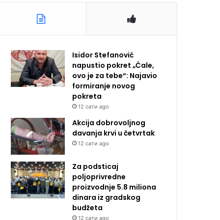
Isidor Stefanović
napustio pokret „Ćale,
ovo je za tebe“: Najavio
formiranje novog
pokreta
12 сати ago
Akcija dobrovoljnog
davanja krvi u četvrtak
12 сати ago
Za podsticaj
poljoprivredne
proizvodnje 5.8 miliona
dinara iz gradskog
budžeta
12 сати ago