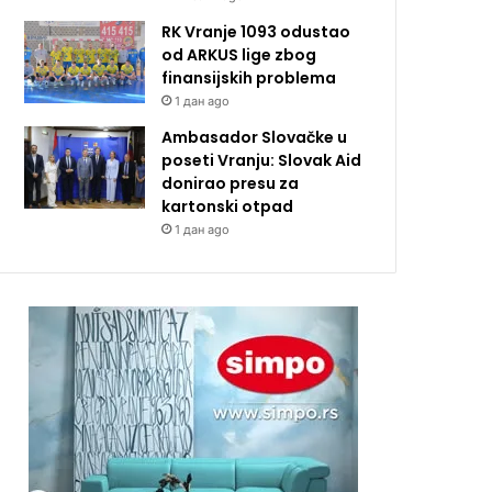
RK Vranje 1093 odustao
od ARKUS lige zbog
finansijskih problema
1 дан ago
Ambasador Slovačke u
poseti Vranju: Slovak Aid
donirao presu za
kartonski otpad
1 дан ago