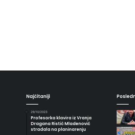
Najčitaniji
Posledn
29/10/2023
Profesorka klavira iz Vranja
Dragana Ristić Mladenović
stradala na planinarenju