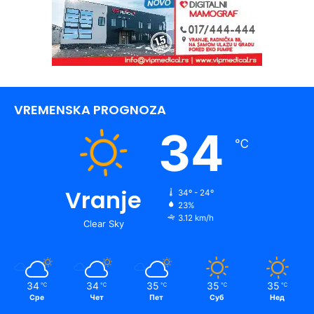
VREMENSKA PROGNOZA
34
℃
Vranje
34º - 24º
23%
3.12 km/h
Clear Sky
34
34
35
35
35
℃
℃
℃
℃
℃
Сре
Чет
Пет
Суб
Нед