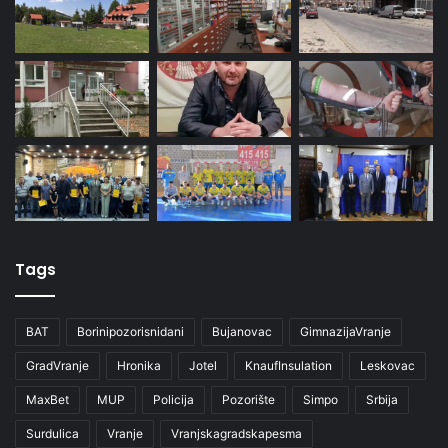
Tags
BAT
Borinipozorisnidani
Bujanovac
GimnazijaVranje
GradVranje
Hronika
Jotel
KnaufInsulation
Leskovac
MaxBet
MUP
Policija
Pozorište
Simpo
Srbija
Surdulica
Vranje
Vranjskagradskapesma