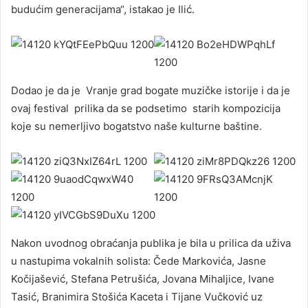
budućim generacijama“, istakao je Ilić.
Dodao je da je Vranje grad bogate muzičke istorije i da je
ovaj festival prilika da se podsetimo starih kompozicija
koje su nemerljivo bogatstvo naše kulturne baštine.
Nakon uvodnog obraćanja publika je bila u prilica da uživa
u nastupima vokalnih solista: Čede Markovića, Jasne
Kočijašević, Stefana Petrušića, Jovana Mihaljice, Ivane
Tasić, Branimira Stošića Kaceta i Tijane Vučković uz