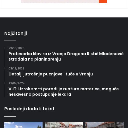
Najčitaniji
29/10/2023
Profesorka klavira iz Vranja Dragana Ristić Mladenović
stradala na planinarenju
03/12/2023
Detalji jutrošnje pucnjave i tuče u Vranju
25/04/2024
VJT: Uzrok smrti porodilje ruptura materice, moguće
nesavesno postupanje lekara
Poslednji dodati tekst