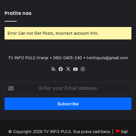
Pratite nas
Error Can not Get Posts, Incorrect account info.
TV INFO PULS Vranje • 060/ 0405-240 • tvinfopuls@gmail.com
RSS
Facebook
X
YouTube
Instagram
Enter
your
Email
address
© Copyright 2026 TV INFO PULS. Sva prava zadržana. |
Sajt