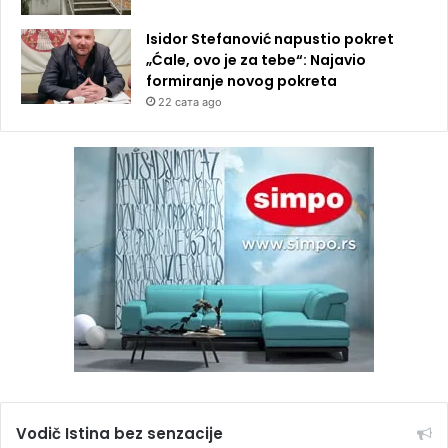
Isidor Stefanović napustio pokret
„Ćale, ovo je za tebe“: Najavio
formiranje novog pokreta
22 сата ago
Vodič Istina bez senzacije