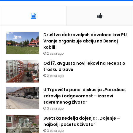
Društvo dobrovoljnih davalaca krvi PU
Vranje organizuje akciju na Besnoj
kobili
2 сата ago
Od 17. avgusta novi lekovi na recept o
trošku države
2 сата ago
U Trgovištu panel diskusija „Porodica,
zdravlje i odgovornost – izazovi
savremenog života“
3 сата ago
Svetska nedelja dojenja: „Dojenje –
najbolji početak života“
3 сата ago