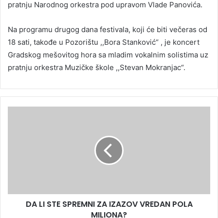
pratnju Narodnog orkestra pod upravom Vlade Panovića.
Na programu drugog dana festivala, koji će biti večeras od
18 sati, takođe u Pozorištu ,,Bora Stanković“ , je koncert
Gradskog mešovitog hora sa mladim vokalnim solistima uz
pratnju orkestra Muzičke škole ,,Stevan Mokranjac“.
DA LI STE SPREMNI ZA IZAZOV VREDAN POLA
MILIONA?