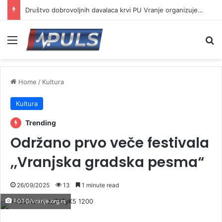
Društvo dobrovoljnih davalaca krvi PU Vranje organizuje akciju na Besnoj kobili
Menu
Se
Home
/
Kultura
Kultura
Trending
Održano prvo veče festivala
,,Vranjska gradska pesma“
26/09/2025
13
1 minute read
FOTO/vranje.org.rs