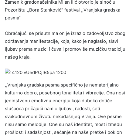
Zamenik gradonačelnika Milan Ilić otvorio je sinoć u
Pozorištu ,,Bora Stanković“ festival ,,Vranjska gradska
pesma“.
Obraćajući se prisutnima on je izrazio zadovoljstvo zbog
održavanja manifestacije, koja, kako je naglasio, slavi
ljubav prema muzici i čuva i promoviše muzičku tradiciju
našeg kraja.
,,Vranjska gradska pesma specifično je nematerijalno
kulturno dobro, posebnog tonaliteta i vibracije. Ona nosi
jedinstvenu emotivnu energiju koja duboko dotiče
slušaoca pričajući nam o ljubavi, radosti, seti i
svakodnevnom životu nekadašnjeg Vranja. Ove pesme
nisu samo melodije. One su naš identitet, most između
prošlosti i sadašnjosti, sećanje na naše pretke i poklon