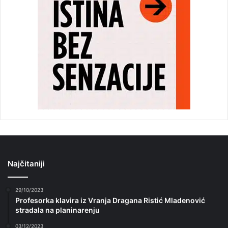
Najčitaniji
29/10/2023
Profesorka klavira iz Vranja Dragana Ristić Mladenović
stradala na planinarenju
03/12/2023