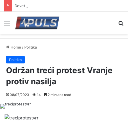
Devet novih specijalizacija za lekare Zdravstvenog centra Vranje
Menu
S
Home
/
Politika
Politika
Održan treći protest Vranje
protiv nasilja
08/07/2023
14
2 minutes read