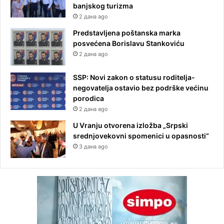
banjskog turizma
2 дана ago
Predstavljena poštanska marka
posvećena Borislavu Stankoviću
2 дана ago
SSP: Novi zakon o statusu roditelja-
negovatelja ostavio bez podrške većinu
porodica
2 дана ago
U Vranju otvorena izložba „Srpski
srednjovekovni spomenici u opasnosti“
3 дана ago