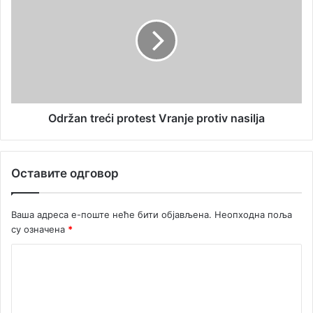
Održan treći protest Vranje protiv nasilja
Оставите одговор
Ваша адреса е-поште неће бити објављена.
Неопходна поља
су означена
*
К
о
м