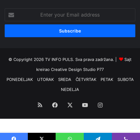
Enter
your
Email
address
© Copyright 2026 TV INFO PULS. Sva prava zadržana. |
Sajt
kreirao
Creative Design Studio P77
PONEDELJAK
UTORAK
SREDA
ČETVRTAK
PETAK
SUBOTA
NEDELJA
RSS
Facebook
X
YouTube
Instagram
Optimized by Seraphinite Accelerator