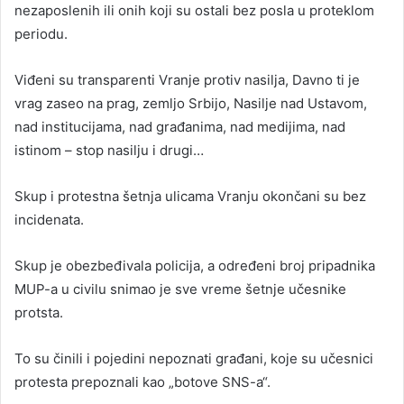
nezaposlenih ili onih koji su ostali bez posla u proteklom
periodu.
Viđeni su transparenti Vranje protiv nasilja, Davno ti je
vrag zaseo na prag, zemljo Srbijo, Nasilje nad Ustavom,
nad institucijama, nad građanima, nad medijima, nad
istinom – stop nasilju i drugi…
Skup i protestna šetnja ulicama Vranju okončani su bez
incidenata.
Skup je obezbeđivala policija, a određeni broj pripadnika
MUP-a u civilu snimao je sve vreme šetnje učesnike
protsta.
To su činili i pojedini nepoznati građani, koje su učesnici
protesta prepoznali kao „botove SNS-a“.