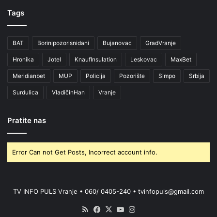
Tags
BAT
Borinipozorisnidani
Bujanovac
GradVranje
Hronika
Jotel
KnaufInsulation
Leskovac
MaxBet
Meridianbet
MUP
Policija
Pozorište
Simpo
Srbija
Surdulica
VladičinHan
Vranje
Pratite nas
Error Can not Get Posts, Incorrect account info.
TV INFO PULS Vranje • 060/ 0405-240 • tvinfopuls@gmail.com
RSS
Facebook
X
YouTube
Instagram