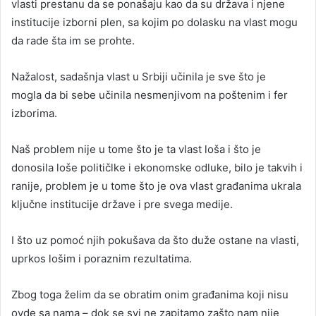
vlasti prestanu da se ponašaju kao da su država i njene
institucije izborni plen, sa kojim po dolasku na vlast mogu
da rade šta im se prohte.
Nažalost, sadašnja vlast u Srbiji učinila je sve što je
mogla da bi sebe učinila nesmenjivom na poštenim i fer
izborima.
Naš problem nije u tome što je ta vlast loša i što je
donosila loše političlke i ekonomske odluke, bilo je takvih i
ranije, problem je u tome što je ova vlast građanima ukrala
ključne institucije države i pre svega medije.
I što uz pomoć njih pokušava da što duže ostane na vlasti,
uprkos lošim i poraznim rezultatima.
Zbog toga želim da se obratim onim građanima koji nisu
ovde sa nama – dok se svi ne zapitamo zašto nam nije