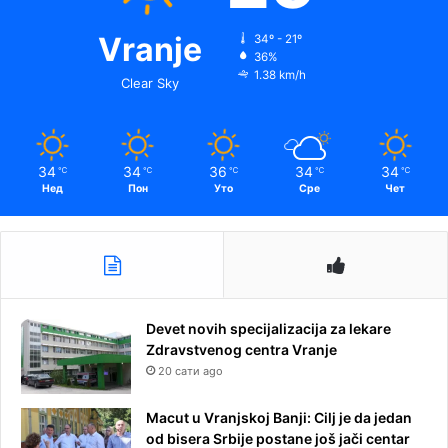
Vranje
34º - 21º
36%
1.38 km/h
Clear Sky
34
34
36
34
34
℃
℃
℃
℃
℃
Нед
Пон
Уто
Сре
Чет
Devet novih specijalizacija za lekare
Zdravstvenog centra Vranje
20 сати ago
Macut u Vranjskoj Banji: Cilj je da jedan
od bisera Srbije postane još jači centar