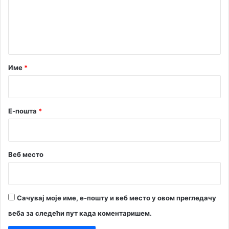
е
н
т
а
р
Име
*
*
Е-пошта
*
Веб место
Сачувај моје име, е-пошту и веб место у овом прегледачу
веба за следећи пут када коментаришем.