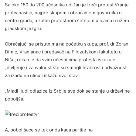
Sa oko 150 do 200 učesnika održan je treći protest Vranje
protiv nasilja, najpre skupom i obraćanjem govornika u
centru grada, a zatim protestnom šetnjom ulicama u užem
gradskom jezgru.
Obraćajući se prisutnima na početku skupa, prof. dr Zoran
Dimić, Vranjanac i predavač na Filozofskom fakultetu u
Nišu, rekao je da svim učesnicima protesta iskazuje
„divljenje i zahvalnost što su smogli hrabrost i odvažnost
za izađu na ulicu i iskažu svoj stav“.
„Mladi ljudi odlaziće iz Srbije sve dok se stanje u državi ne
poboljša.
A, poboljšaće se tek onda kada partije na