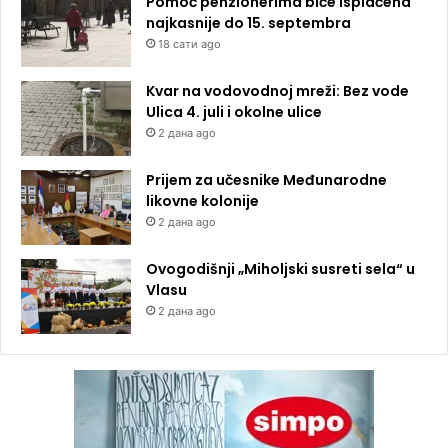
Pomoć penzionerima biće isplaćena
najkasnije do 15. septembra
18 сати ago
Kvar na vodovodnoj mreži: Bez vode
Ulica 4. juli i okolne ulice
2 дана ago
Prijem za učesnike Međunarodne
likovne kolonije
2 дана ago
Ovogodišnji „Miholjski susreti sela“ u
Vlasu
2 дана ago