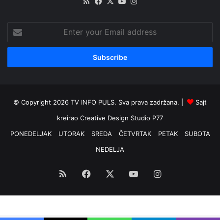
RSS
Facebook
X
YouTube
Instagram
Enter
your
Email
address
© Copyright 2026 TV INFO PULS. Sva prava zadržana. |
Sajt
kreirao
Creative Design Studio P77
PONEDELJAK
UTORAK
SREDA
ČETVRTAK
PETAK
SUBOTA
NEDELJA
RSS
Facebook
X
YouTube
Instagram