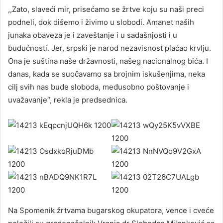
,,Zato, slaveći mir, prisećamo se žrtve koju su naši preci
podneli, dok dišemo i živimo u slobodi. Amanet naših
junaka obaveza je i zaveštanje i u sadašnjosti i u
budućnosti. Jer, srpski je narod nezavisnost plaćao krvlju.
Ona je suština naše državnosti, našeg nacionalnog bića. I
danas, kada se suočavamo sa brojnim iskušenjima, neka
cilj svih nas bude sloboda, međusobno poštovanje i
uvažavanje“, rekla je predsednica.
Na Spomenik žrtvama bugarskog okupatora, vence i cveće