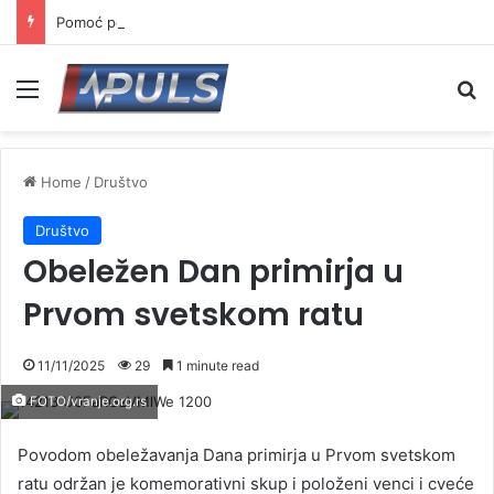
Pomoć penzionerima biće isplaćena najkasnije do 15. septembra
Menu
Se
Home
/
Društvo
Društvo
Obeležen Dan primirja u
Prvom svetskom ratu
11/11/2025
29
1 minute read
FOTO/vranje.org.rs
Povodom obeležavanja Dana primirja u Prvom svetskom
ratu održan je komemorativni skup i položeni venci i cveće