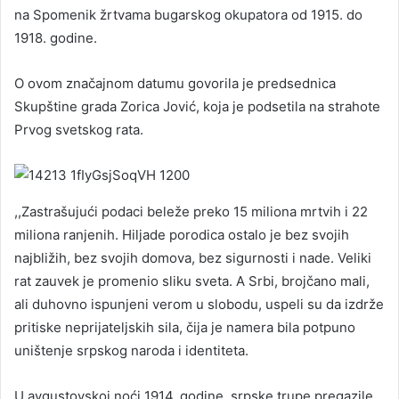
na Spomenik žrtvama bugarskog okupatora od 1915. do
1918. godine.
O ovom značajnom datumu govorila je predsednica
Skupštine grada Zorica Jović, koja je podsetila na strahote
Prvog svetskog rata.
,,Zastrašujući podaci beleže preko 15 miliona mrtvih i 22
miliona ranjenih. Hiljade porodica ostalo je bez svojih
najbližih, bez svojih domova, bez sigurnosti i nade. Veliki
rat zauvek je promenio sliku sveta. A Srbi, brojčano mali,
ali duhovno ispunjeni verom u slobodu, uspeli su da izdrže
pritiske neprijateljskih sila, čija je namera bila potpuno
uništenje srpskog naroda i identiteta.
U avgustovskoj noći 1914. godine, srpske trupe pregazile