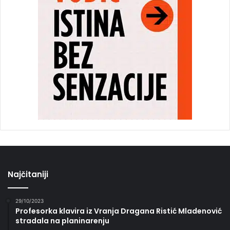
Najčitaniji
29/10/2023
Profesorka klavira iz Vranja Dragana Ristić Mladenović
stradala na planinarenju