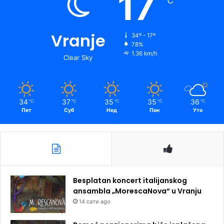
17
℃
Vranje
34º - 17º
78%
1.36 km/h
Clear Sky
34
37
35
35
36
℃
℃
℃
℃
℃
Пет
Суб
Нед
Пон
Уто
Besplatan koncert italijanskog
ansambla „MorescaNova“ u Vranju
14 сати ago