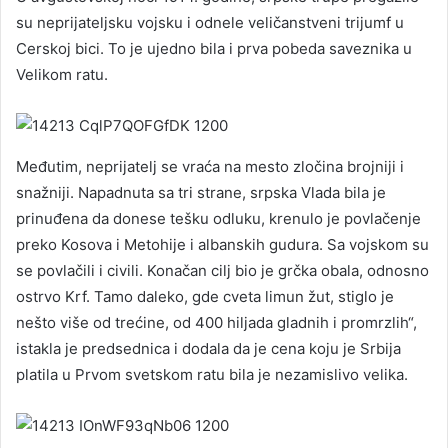
su neprijateljsku vojsku i odnele veličanstveni trijumf u
Cerskoj bici. To je ujedno bila i prva pobeda saveznika u
Velikom ratu.
Međutim, neprijatelj se vraća na mesto zločina brojniji i
snažniji. Napadnuta sa tri strane, srpska Vlada bila je
prinuđena da donese tešku odluku, krenulo je povlačenje
preko Kosova i Metohije i albanskih gudura. Sa vojskom su
se povlačili i civili. Konačan cilj bio je grčka obala, odnosno
ostrvo Krf. Tamo daleko, gde cveta limun žut, stiglo je
nešto više od trećine, od 400 hiljada gladnih i promrzlih“,
istakla je predsednica i dodala da je cena koju je Srbija
platila u Prvom svetskom ratu bila je nezamislivo velika.