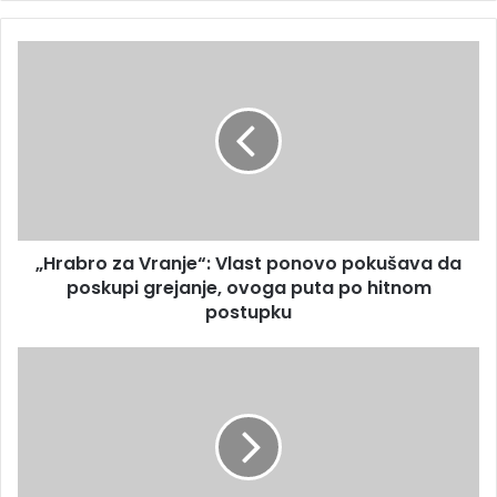
„Hrabro za Vranje“: Vlast ponovo pokušava da
poskupi grejanje, ovoga puta po hitnom
postupku