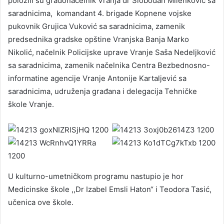
položili su gradonačelnik Vranja dr Slobodan Milenković sa
saradnicima, komandant 4. brigade Kopnene vojske
pukovnik Grujica Vuković sa saradnicima, zamenik
predsednika gradske opštine Vranjska Banja Marko
Nikolić, načelnik Policijske uprave Vranje Saša Nedeljković
sa saradnicima, zamenik načelnika Centra Bezbednosno-
informatine agencije Vranje Antonije Kartaljević sa
saradnicima, udruženja građana i delegacija Tehničke
škole Vranje.
U kulturno-umetničkom programu nastupio je hor
Medicinske škole ,,Dr Izabel Emsli Haton“ i Teodora Tasić,
učenica ove škole.