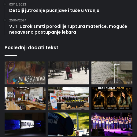
03/12/2023
Detalji jutrošnje pucnjave i tuče u Vranju
25/04/2024
VJT: Uzrok smrti porodilje ruptura materice, moguće
nesavesno postupanje lekara
Poslednji dodati tekst