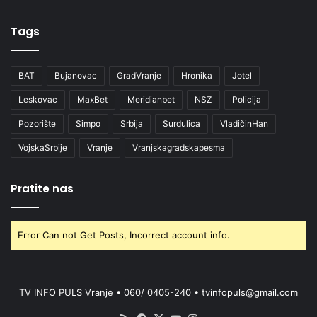
Tags
BAT
Bujanovac
GradVranje
Hronika
Jotel
Leskovac
MaxBet
Meridianbet
NSZ
Policija
Pozorište
Simpo
Srbija
Surdulica
VladičinHan
VojskaSrbije
Vranje
Vranjskagradskapesma
Pratite nas
Error Can not Get Posts, Incorrect account info.
TV INFO PULS Vranje • 060/ 0405-240 • tvinfopuls@gmail.com