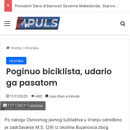
Povodom Dana državnosti Severne Makedonije, Starović i Toškovski u manastiru Prohor Pčinjski
Menu
Se
Home
/
Hronika
Hronika
Poginuo biciklista, udario
ga pasatom
11/11/2025
460
Less than a minute
FOTO/MUP Ilustracija
Po nalogu Osnovnog javnog tužilaštva u Vranju određeno
je zadržavanje M.S. (29) iz okoline Bujanovca zbog