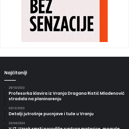
Najčitaniji
29/10/2023
Profesorka klavira iz Vranja Dragana Ristić Mladenović
stradala na planinarenju
03/12/2023
Detalji jutrošnje pucnjave i tuče u Vranju
25/04/2024
VJT: Uzrok smrti porodilje ruptura materice, moguće