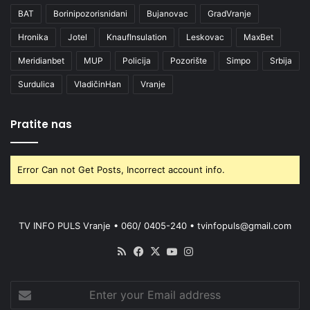
BAT
Borinipozorisnidani
Bujanovac
GradVranje
Hronika
Jotel
KnaufInsulation
Leskovac
MaxBet
Meridianbet
MUP
Policija
Pozorište
Simpo
Srbija
Surdulica
VladičinHan
Vranje
Pratite nas
Error Can not Get Posts, Incorrect account info.
TV INFO PULS Vranje • 060/ 0405-240 • tvinfopuls@gmail.com
RSS
Facebook
X
YouTube
Instagram
Enter
your