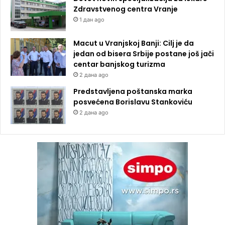
Zdravstvenog centra Vranje
1 дан ago
Macut u Vranjskoj Banji: Cilj je da
jedan od bisera Srbije postane još jači
centar banjskog turizma
2 дана ago
Predstavljena poštanska marka
posvećena Borislavu Stankoviću
2 дана ago