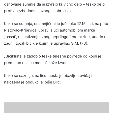
osnovane sumnje da je izvršio krivično delo – teško delo
protiv bezbednosti javnog saobraćaja.
Kako se sumnja, osumnjičeni je juče oko 17.15 sati, na putu
Ristovac-Krševica, upravljajući automobilom marke
„pasat“, u sustizanju, zbog neprilagođene brzine, udario u
zadnji točak bicikle kojim je upravljao S.M. (73).
„Biciklista je zadobio teške telesne povrede od kojih je
preminuo na licu mesta“, kaže izvor.
Kako se saznaje, na licu mesta je obavljen uviđaj i
naložena je obdukcija, piše Blic.