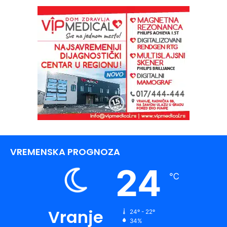
VREMENSKA PROGNOZA
24
℃
Vranje
24º - 22º
34%