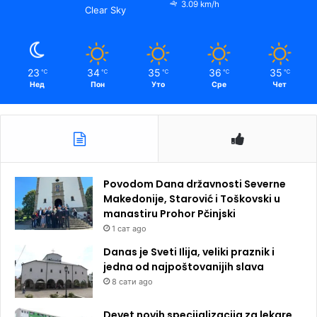
3.09 km/h
Clear Sky
23
34
35
36
35
℃
℃
℃
℃
℃
Нед
Пон
Уто
Сре
Чет
Povodom Dana državnosti Severne
Makedonije, Starović i Toškovski u
manastiru Prohor Pčinjski
1 сат ago
Danas je Sveti Ilija, veliki praznik i
jedna od najpoštovanijih slava
8 сати ago
Devet novih specijalizacija za lekare