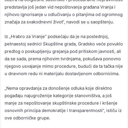
predstavlja još jedan vid nepoštovanja građana Vranja i
njihovo ignorisanje u odlučivanju o pitanjima od ogromnog
značaja za svakodnevni život“, navodi se u saopštenju.
Iz „Hrabro za Vranje“ podsećaju da je na poslednjoj,
petnaestoj sednici Skupštine grada, Gradsko veće povuklo
predlog o poskupljenju grejanja pod pritiskom javnosti, ali
da se sada, prema njihovim tvrdnjama, pokušava ponovno
njegovo usvajanje mimo procedure, budući da ta tačka nije
u dnevnom redu ni materijalu dostavljenom odbornicima.
„Nema opravdanja za donošenje odluka koje direktno
pogađaju najugroženije kategorije stanovništva, a još
manje za nepoštovanje skupštinske procedure i kršenje
osnovnih principa demokratije i transparentnosti“, ističu iz
ove odborničke grupe.