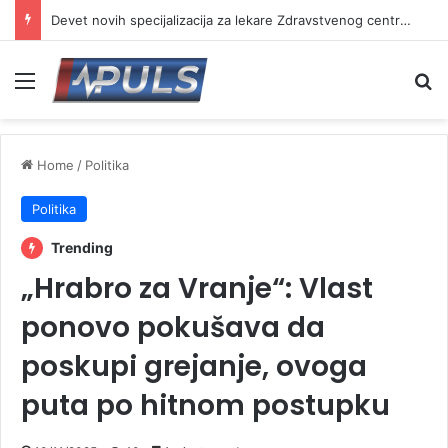
Devet novih specijalizacija za lekare Zdravstvenog centra Vranje
Menu
Se
Home
/
Politika
Politika
Trending
„Hrabro za Vranje“: Vlast
ponovo pokušava da
poskupi grejanje, ovoga
puta po hitnom postupku