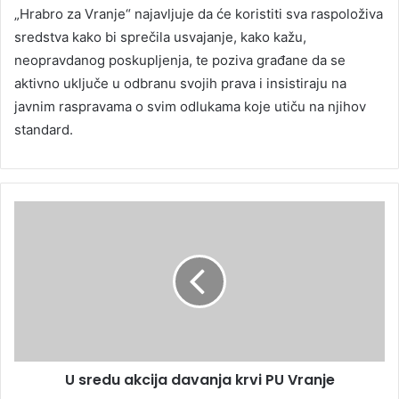
„Hrabro za Vranje“ najavljuje da će koristiti sva raspoloživa
sredstva kako bi sprečila usvajanje, kako kažu,
neopravdanog poskupljenja, te poziva građane da se
aktivno uključe u odbranu svojih prava i insistiraju na
javnim raspravama o svim odlukama koje utiču na njihov
standard.
U sredu akcija davanja krvi PU Vranje