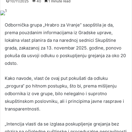
10/11/2025
40
1 minute read
Odbornička grupa „Hrabro za Vranje“ saopštila je da,
prema pouzdanim informacijama iz Gradske uprave,
lokalna vlast planira da na narednoj sednici Skupštine
grada, zakazanoj za 13. novembar 2025. godine, ponovo
pokuša da usvoji odluku o poskupljenju grejanja za oko 20
odsto.
Kako navode, vlast će ovaj put pokušati da odluku
„progura“ po hitnom postupku, što bi, prema mišljenju
odbornika iz ove grupe, bilo nelegalno i suprotno
skupštinskom poslovniku, ali i principima javne rasprave i
transparentnosti.
„Intencija vlasti da se izglasa poskupljenje grejanja bez
obzira na očigledne suštinske i proceduralne nepravilnosti