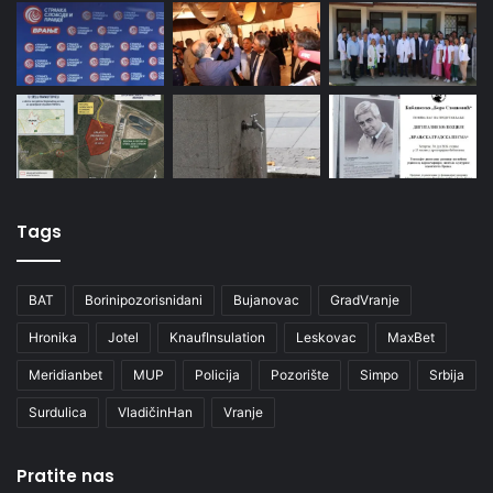
Tags
BAT
Borinipozorisnidani
Bujanovac
GradVranje
Hronika
Jotel
KnaufInsulation
Leskovac
MaxBet
Meridianbet
MUP
Policija
Pozorište
Simpo
Srbija
Surdulica
VladičinHan
Vranje
Pratite nas