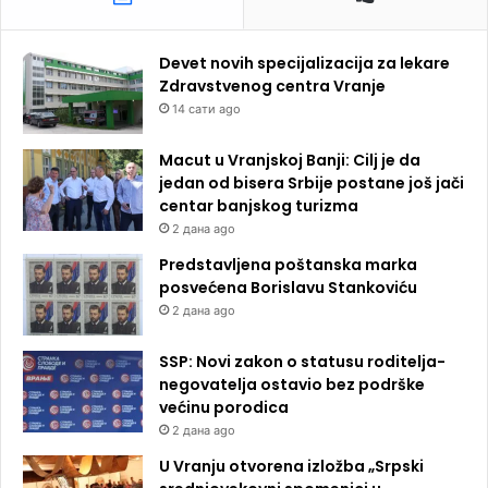
Devet novih specijalizacija za lekare
Zdravstvenog centra Vranje
14 сати ago
Macut u Vranjskoj Banji: Cilj je da
jedan od bisera Srbije postane još jači
centar banjskog turizma
2 дана ago
Predstavljena poštanska marka
posvećena Borislavu Stankoviću
2 дана ago
SSP: Novi zakon o statusu roditelja-
negovatelja ostavio bez podrške
većinu porodica
2 дана ago
U Vranju otvorena izložba „Srpski