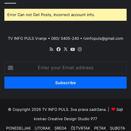
Error Can not Get Posts, Incorrect account info.
TV INFO PULS Vranje • 060/ 0405-240 • tvinfopuls@gmail.com
RSS
Facebook
X
YouTube
Instagram
Enter
your
Email
address
© Copyright 2026 TV INFO PULS. Sva prava zadržana. |
Sajt
kreirao
Creative Design Studio P77
PONEDELJAK
UTORAK
SREDA
ČETVRTAK
PETAK
SUBOTA