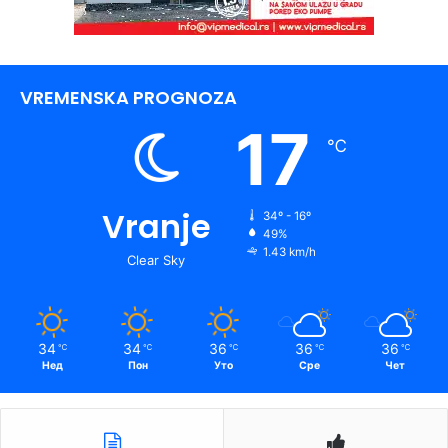
VREMENSKA PROGNOZA
17
℃
Vranje
34º - 16º
49%
1.43 km/h
Clear Sky
34
34
36
36
36
℃
℃
℃
℃
℃
Нед
Пон
Уто
Сре
Чет