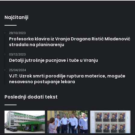
Najčitaniji
29/10/2023
Profesorka klavira iz Vranja Dragana Ristić Mladenović
stradala na planinarenju
03/12/2023
Detalji jutrošnje pucnjave i tuče u Vranju
25/04/2024
VJT: Uzrok smrti porodilje ruptura materice, moguće
nesavesno postupanje lekara
Poslednji dodati tekst