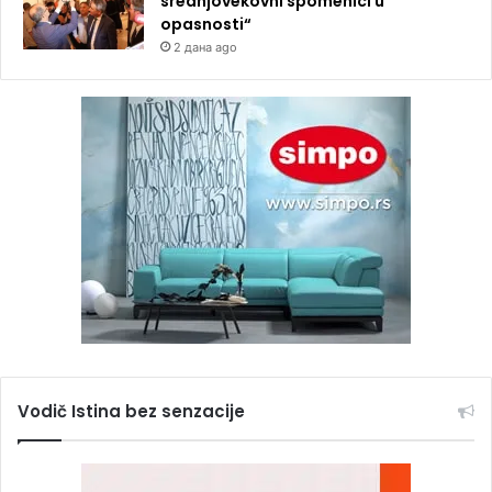
srednjovekovni spomenici u
opasnosti“
2 дана ago
Vodič Istina bez senzacije