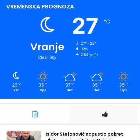
VREMENSKA PROGNOZA
27
℃
Vranje
27º - 23º
32%
2.54 km/h
Clear Sky
26
35
37
35
35
℃
℃
℃
℃
℃
Уто
Сре
Чет
Пет
Суб
Isidor Stefanović napustio pokret