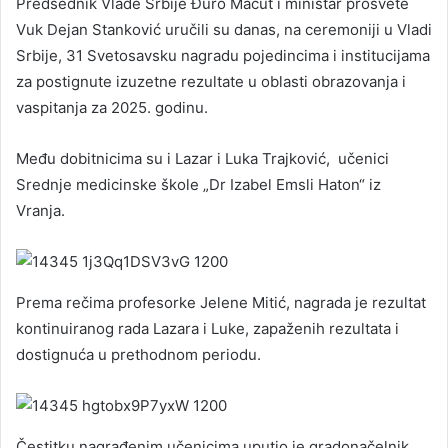
Predsednik Vlade Srbije Đuro Macut i ministar prosvete
Vuk Dejan Stanković uručili su danas, na ceremoniji u Vladi
Srbije, 31 Svetosavsku nagradu pojedincima i institucijama
za postignute izuzetne rezultate u oblasti obrazovanja i
vaspitanja za 2025. godinu.
Među dobitnicima su i Lazar i Luka Trajković, učenici
Srednje medicinske škole „Dr Izabel Emsli Haton“ iz
Vranja.
Prema rečima profesorke Jelene Mitić, nagrada je rezultat
kontinuiranog rada Lazara i Luke, zapaženih rezultata i
dostignuća u prethodnom periodu.
Čestitku nagrađenim učenicima uputio je gradonačelnik