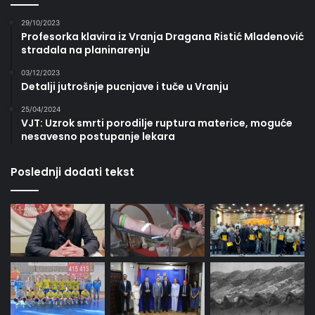
29/10/2023
Profesorka klavira iz Vranja Dragana Ristić Mladenović
stradala na planinarenju
03/12/2023
Detalji jutrošnje pucnjave i tuče u Vranju
25/04/2024
VJT: Uzrok smrti porodilje ruptura materice, moguće
nesavesno postupanje lekara
Poslednji dodati tekst