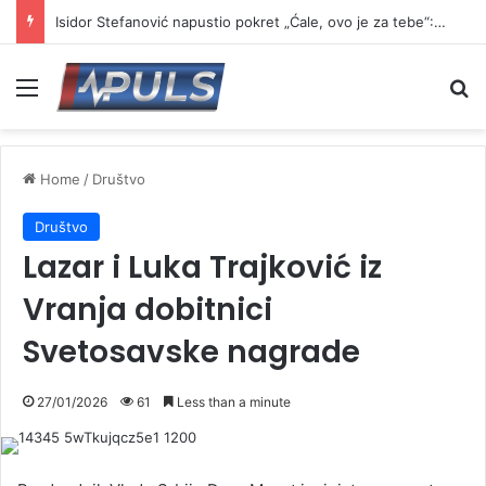
Isidor Stefanović napustio pokret „Ćale, ovo je za tebe“: Najavio formiranje novog pokreta
Menu
Se
Home
/
Društvo
Društvo
Lazar i Luka Trajković iz
Vranja dobitnici
Svetosavske nagrade
27/01/2026
61
Less than a minute