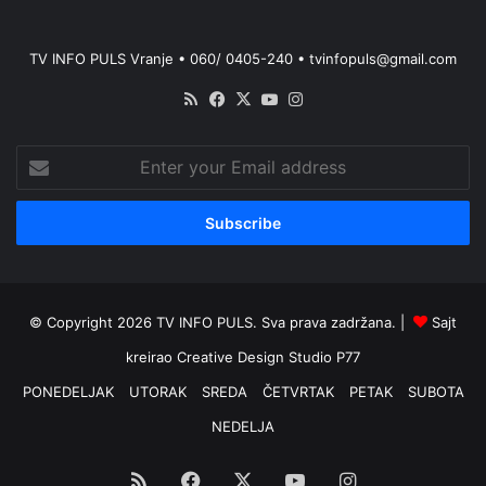
TV INFO PULS Vranje • 060/ 0405-240 • tvinfopuls@gmail.com
RSS
Facebook
X
YouTube
Instagram
Enter
your
Email
address
© Copyright 2026 TV INFO PULS. Sva prava zadržana. |
Sajt
kreirao
Creative Design Studio P77
PONEDELJAK
UTORAK
SREDA
ČETVRTAK
PETAK
SUBOTA
NEDELJA
RSS
Facebook
X
YouTube
Instagram