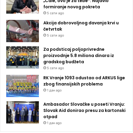
„Ćale, ovo je za tebe“: Najavio
formiranje novog pokreta
5 сати ago
Akcija dobrovoljnog davanja krvi u
četvrtak
5 сати ago
Za podsticaj poljoprivredne
proizvodnje 5.8 miliona dinara iz
gradskog budžeta
5 сати ago
RK Vranje 1093 odustao od ARKUS lige
zbog finansijskih problema
1 дан ago
Ambasador Slovačke u poseti Vranju:
Slovak Aid donirao presu za kartonski
otpad
1 дан ago