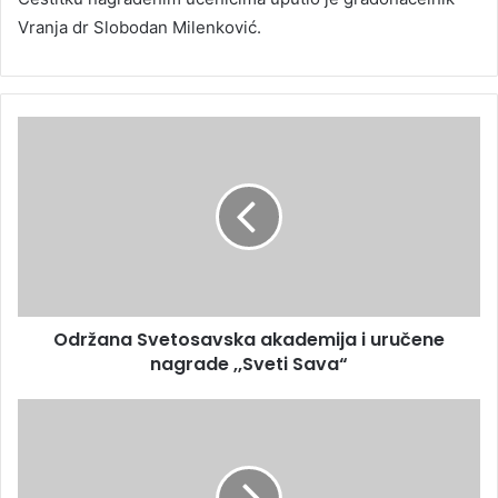
Vranja dr Slobodan Milenković.
Održana Svetosavska akademija i uručene
nagrade ,,Sveti Sava“