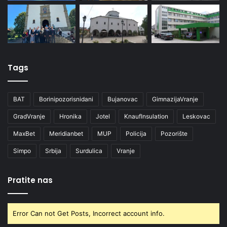
Tags
BAT
Borinipozorisnidani
Bujanovac
GimnazijaVranje
GradVranje
Hronika
Jotel
KnaufInsulation
Leskovac
MaxBet
Meridianbet
MUP
Policija
Pozorište
Simpo
Srbija
Surdulica
Vranje
Pratite nas
Error Can not Get Posts, Incorrect account info.