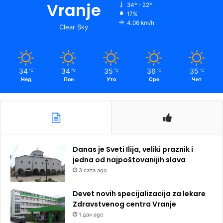
Vranje
34º - 22º
17%
4.06 km/h
Clear Sky
34
34
35
36
35
℃
℃
℃
℃
℃
Нед
Пон
Уто
Сре
Чет
Danas je Sveti Ilija, veliki praznik i
jedna od najpoštovanijih slava
3 сата ago
Devet novih specijalizacija za lekare
Zdravstvenog centra Vranje
1 дан ago