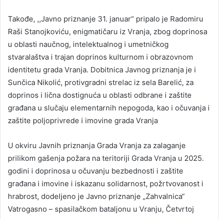
Takođe, ,,Javno priznanje 31. januar“ pripalo je Radomiru
Raši Stanojkoviću, enigmatičaru iz Vranja, zbog doprinosa
u oblasti naučnog, intelektualnog i umetničkog
stvaralaštva i trajan doprinos kulturnom i obrazovnom
identitetu grada Vranja. Dobitnica Javnog priznanja je i
Sunčica Nikolić, protivgradni strelac iz sela Barelić, za
doprinos i lična dostignuća u oblasti odbrane i zaštite
građana u slučaju elementarnih nepogoda, kao i očuvanja i
zaštite poljoprivrede i imovine grada Vranja
U okviru Javnih priznanja Grada Vranja za zalaganje
prilikom gašenja požara na teritoriji Grada Vranja u 2025.
godini i doprinosa u očuvanju bezbednosti i zaštite
građana i imovine i iskazanu solidarnost, požrtvovanost i
hrabrost, dodeljeno je Javno priznanje „Zahvalnica“
Vatrogasno – spasilačkom bataljonu u Vranju, Četvrtoj