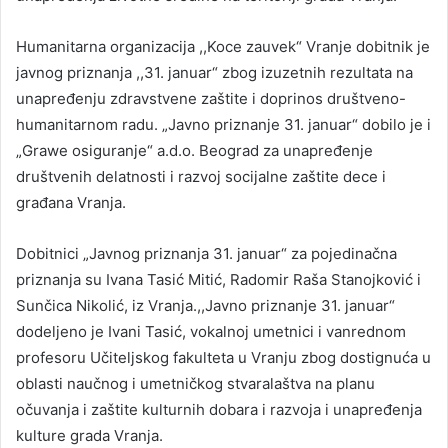
Humanitarna organizacija ,,Koce zauvek“ Vranje dobitnik je
javnog priznanja ,,31. januar“ zbog izuzetnih rezultata na
unapređenju zdravstvene zaštite i doprinos društveno-
humanitarnom radu. „Javno priznanje 31. januar“ dobilo je i
„Grawe osiguranje“ a.d.o. Beograd za unapređenje
društvenih delatnosti i razvoj socijalne zaštite dece i
građana Vranja.
Dobitnici „Javnog priznanja 31. januar“ za pojedinačna
priznanja su Ivana Tasić Mitić, Radomir Raša Stanojković i
Sunčica Nikolić, iz Vranja.,,Javno priznanje 31. januar“
dodeljeno je Ivani Tasić, vokalnoj umetnici i vanrednom
profesoru Učiteljskog fakulteta u Vranju zbog dostignuća u
oblasti naučnog i umetničkog stvaralaštva na planu
očuvanja i zaštite kulturnih dobara i razvoja i unapređenja
kulture grada Vranja.