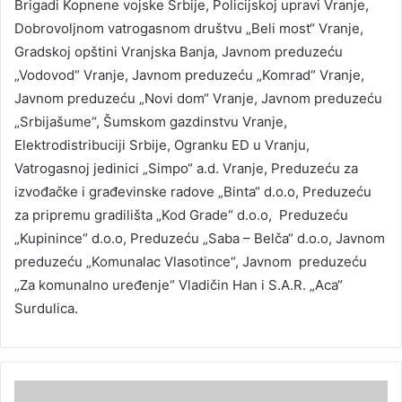
Brigadi Kopnene vojske Srbije, Policijskoj upravi Vranje,
Dobrovoljnom vatrogasnom društvu „Beli most“ Vranje,
Gradskoj opštini Vranjska Banja, Javnom preduzeću
„Vodovod“ Vranje, Javnom preduzeću „Komrad“ Vranje,
Javnom preduzeću „Novi dom“ Vranje, Javnom preduzeću
„Srbijašume“, Šumskom gazdinstvu Vranje,
Elektrodistribuciji Srbije, Ogranku ED u Vranju,
Vatrogasnoj jedinici „Simpo“ a.d. Vranje, Preduzeću za
izvođačke i građevinske radove „Binta“ d.o.o, Preduzeću
za pripremu gradilišta „Kod Grade“ d.o.o, Preduzeću
„Kupinince“ d.o.o, Preduzeću „Saba – Belča“ d.o.o, Javnom
preduzeću „Komunalac Vlasotince“, Javnom preduzeću
„Za komunalno uređenje“ Vladičin Han i S.A.R. „Aca“
Surdulica.