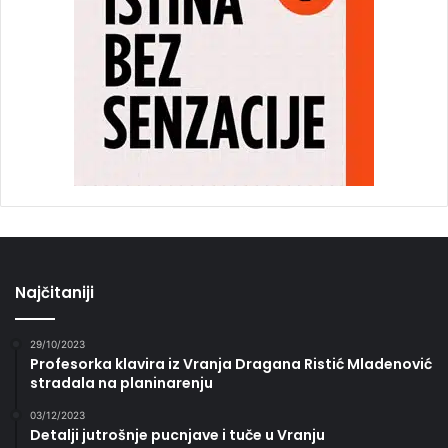
Najčitaniji
29/10/2023
Profesorka klavira iz Vranja Dragana Ristić Mladenović
stradala na planinarenju
03/12/2023
Detalji jutrošnje pucnjave i tuče u Vranju