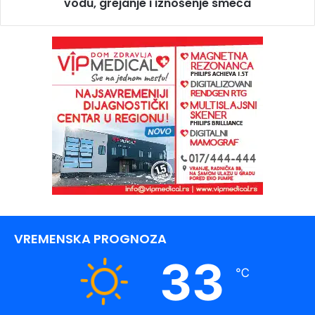
vodu, grejanje i iznošenje smeća
VREMENSKA PROGNOZA
33
℃