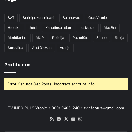
BAT
Borinipozorisnidani
Bujanovac
GradVranje
Hronika
Jotel
KnaufInsulation
Leskovac
MaxBet
Meridianbet
MUP
Policija
Pozorište
Simpo
Srbija
Surdulica
VladičinHan
Vranje
Pratite nas
Error Can not Get Posts, Incorrect account info.
TV INFO PULS Vranje • 060/ 0405-240 • tvinfopuls@gmail.com
RSS
Facebook
X
YouTube
Instagram