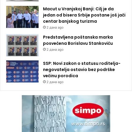
Macut u Vranjskoj Banji: Cilj je da
jedan od bisera Srbije postane još jači
centar banjskog turizma
2 дана ago
Predstavljena poštanska marka
posvećena Borislavu Stankoviću
2 дана ago
SSP: Novi zakon o statusu roditelja-
negovatelja ostavio bez podrške
većinu porodica
2 дана ago