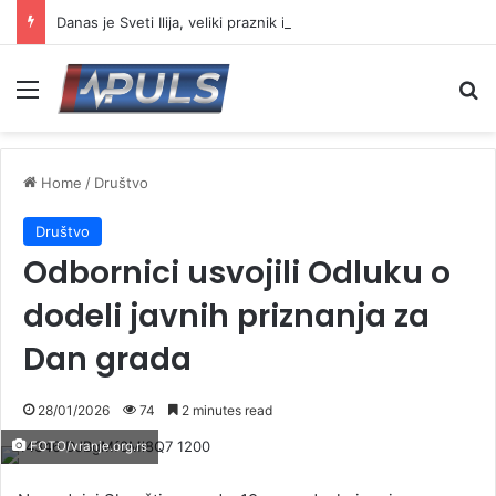
Danas je Sveti Ilija, veliki praznik i jedna od najpoštovanijih slava
Menu
Se
Home
/
Društvo
Društvo
Odbornici usvojili Odluku o
dodeli javnih priznanja za
Dan grada
28/01/2026
74
2 minutes read
FOTO/vranje.org.rs