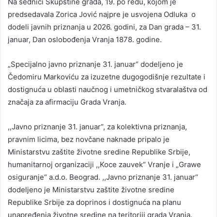
Na sednici Skupštine grada, 19. po redu, kojom je
predsedavala Zorica Jović najpre je usvojena Odluka o
dodeli javnih priznanja u 2026. godini, za Dan grada – 31.
januar, Dan oslobođenja Vranja 1878. godine.
„Specijalno javno priznanje 31. januar“ dodeljeno je
Čedomiru Markoviću za izuzetne dugogodišnje rezultate i
dostignuća u oblasti naučnog i umetničkog stvaralaštva od
značaja za afirmaciju Grada Vranja.
,,Javno priznanje 31. januar“, za kolektivna priznanja,
pravnim licima, bez novčane naknade pripalo je
Ministarstvu zaštite životne sredine Republike Srbije,
humanitarnoj organizaciji ,,Koce zauvek“ Vranje i „Grawe
osiguranje“ a.d.o. Beograd. ,,Javno priznanje 31. januar“
dodeljeno je Ministarstvu zaštite životne sredine
Republike Srbije za doprinos i dostignuća na planu
unapređenja životne sredine na teritoriji grada Vranja.