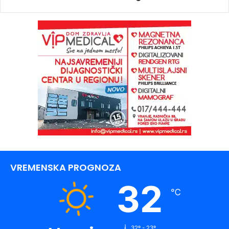
VREMENSKA PROGNOZA
32
℃
32º - 23º