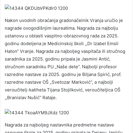
Nakon uvodnih obraćanja gradonačelnik Vranja uručio je
nagrade ovogodišnjim laureatima. Nagrada za najbolju
ustanovu u oblasti vaspitno-obrazovnog rada za 2025.
godinu dodeljena je Medicinskoj školi ,,Dr Izabel Emsli
Haton“ Vranje. Nagrada za najboljeg vaspitača ili stručnog
saradnika za 2025. godinu pripala je Jasmini Antić,
stručnom saradniku PU „Naše dete“. Najbolji profesor
razredne nastave za 2025. godinu je Biljana Spirić, prof.
razredne nastave OŠ „Svetozar Marković“, a najbolji
veroučitelj-katiheta Tijana Stojilković, veroučiteljica OŠ
,,Branislav Nušić“ Rataje.
Nagrada za najboljeg nastavnika predmetne nastave
osnovne škole za 2025. godinu pripala je Dejanu Janjiću,