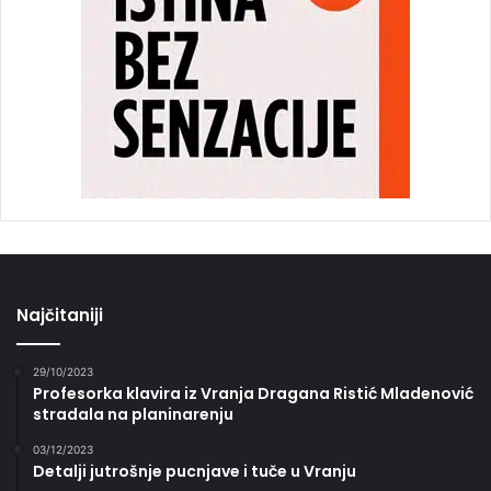
Najčitaniji
29/10/2023
Profesorka klavira iz Vranja Dragana Ristić Mladenović
stradala na planinarenju
03/12/2023
Detalji jutrošnje pucnjave i tuče u Vranju