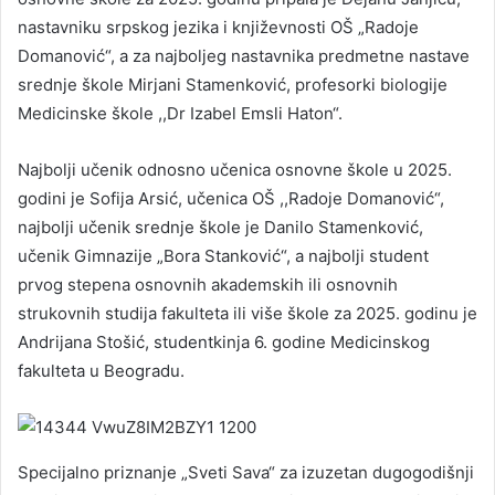
nastavniku srpskog jezika i književnosti OŠ „Radoje
Domanović“, a za najboljeg nastavnika predmetne nastave
srednje škole Mirjani Stamenković, profesorki biologije
Medicinske škole ,,Dr Izabel Emsli Haton“.
Najbolji učenik odnosno učenica osnovne škole u 2025.
godini je Sofija Arsić, učenica OŠ ,,Radoje Domanović“,
najbolji učenik srednje škole je Danilo Stamenković,
učenik Gimnazije „Bora Stanković“, a najbolji student
prvog stepena osnovnih akademskih ili osnovnih
strukovnih studija fakulteta ili više škole za 2025. godinu je
Andrijana Stošić, studentkinja 6. godine Medicinskog
fakulteta u Beogradu.
Specijalno priznanje „Sveti Sava“ za izuzetan dugogodišnji