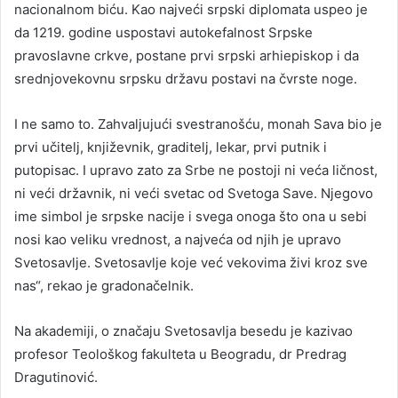
nacionalnom biću. Kao najveći srpski diplomata uspeo je
da 1219. godine uspostavi autokefalnost Srpske
pravoslavne crkve, postane prvi srpski arhiepiskop i da
srednjovekovnu srpsku državu postavi na čvrste noge.
I ne samo to. Zahvaljujući svestranošću, monah Sava bio je
prvi učitelj, književnik, graditelj, lekar, prvi putnik i
putopisac. I upravo zato za Srbe ne postoji ni veća ličnost,
ni veći državnik, ni veći svetac od Svetoga Save. Njegovo
ime simbol je srpske nacije i svega onoga što ona u sebi
nosi kao veliku vrednost, a najveća od njih je upravo
Svetosavlje. Svetosavlje koje već vekovima živi kroz sve
nas“, rekao je gradonačelnik.
Na akademiji, o značaju Svetosavlja besedu je kazivao
profesor Teološkog fakulteta u Beogradu, dr Predrag
Dragutinović.