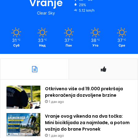
Vranje
29%
5.12 km/h
Clear Sky
31
33
37
38
37
℃
℃
℃
℃
℃
Суб
Нед
Пон
Уто
Сре
Otkriveno više od 19.000 prekršaja
prekoračenja dozvoljene brzine
1 дан ago
Vranje ovog vikenda na dva točka:
Mini biciklijada za najmlađe, a potom
vožnja do brane Prvonek
1 дан ago