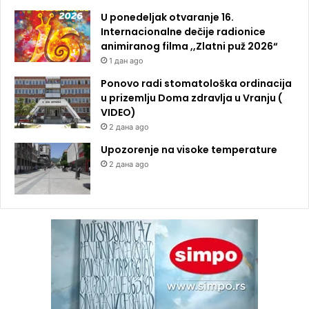
U ponedeljak otvaranje 16.
Internacionalne dečije radionice
animiranog filma ,,Zlatni puž 2026“
1 дан ago
Ponovo radi stomatološka ordinacija
u prizemlju Doma zdravlja u Vranju (
VIDEO)
2 дана ago
Upozorenje na visoke temperature
2 дана ago