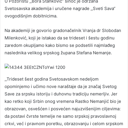
U Pozorištu ,,Bora Stanković” sinoć je održana
Svetosavska akademija i uručene nagrade ,,Sveti Sava“
ovogodišnjim dobitnicima.
Na akademiji je govorio gradonačelnik Vranja dr Slobodan
Milenković, koji je istakao da se trideset i šestu godinu
zaredom okupljamo kako bismo se podsetili najmlađeg
naslednika velikog srpskog župana Stefana Nemanje.
,,Trideset šest godina Svetosavskom nedeljom
opominjemo i učimo nove naraštaje da je značaj Svetog
Save za srpsku istoriju i duhovnu tradiciju nemerljiv. Jer
kao retko koji Srbin onog vremena Rastko Nemanjić bio je
obrazovan, osvešćen i posvećen najuzvišenijim ciljevima:
da postavi čvrste temelje ne samo srpskoj pravoslavnoj
crkvi, već i pravnom poretku, obrazovanju i celom srpskom