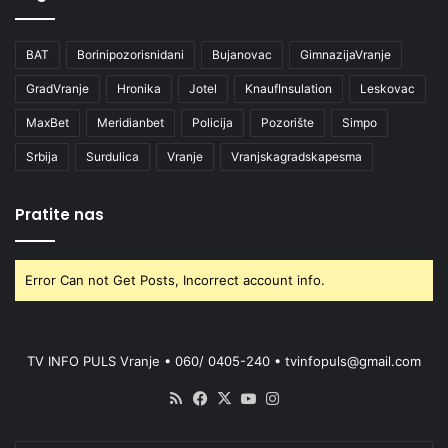
BAT
Borinipozorisnidani
Bujanovac
GimnazijaVranje
GradVranje
Hronika
Jotel
KnaufInsulation
Leskovac
MaxBet
Meridianbet
Policija
Pozorište
Simpo
Srbija
Surdulica
Vranje
Vranjskagradskapesma
Pratite nas
Error Can not Get Posts, Incorrect account info.
TV INFO PULS Vranje • 060/ 0405-240 • tvinfopuls@gmail.com
RSS
Facebook
X
YouTube
Instagram