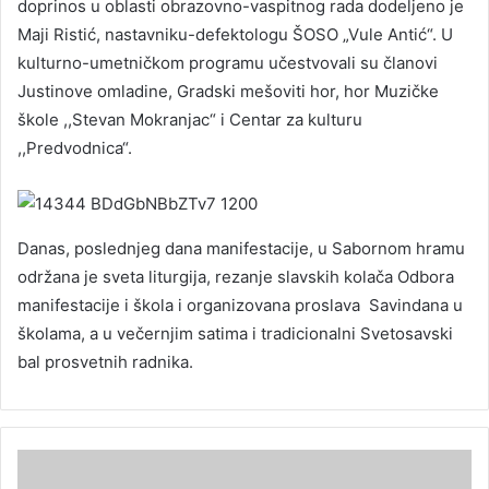
doprinos u oblasti obrazovno-vaspitnog rada dodeljeno je
Maji Ristić, nastavniku-defektologu ŠOSO „Vule Antić“. U
kulturno-umetničkom programu učestvovali su članovi
Justinove omladine, Gradski mešoviti hor, hor Muzičke
škole ,,Stevan Mokranjac“ i Centar za kulturu
,,Predvodnica“.
Danas, poslednjeg dana manifestacije, u Sabornom hramu
održana je sveta liturgija, rezanje slavskih kolača Odbora
manifestacije i škola i organizovana proslava Savindana u
školama, a u večernjim satima i tradicionalni Svetosavski
bal prosvetnih radnika.