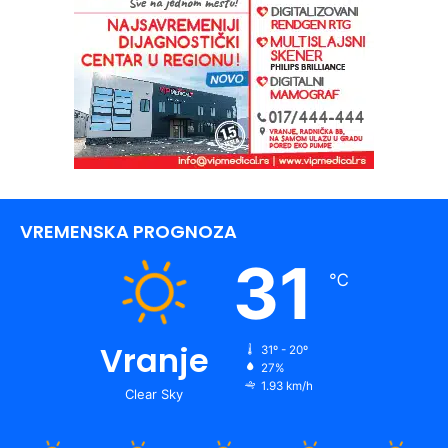
VREMENSKA PROGNOZA
31
℃
Vranje
31º - 20º
27%
1.93 km/h
Clear Sky