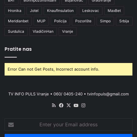
BAT
Borinipozorisnidani
Bujanovac
GradVranje
Hronika
Jotel
KnaufInsulation
Leskovac
MaxBet
Meridianbet
MUP
Policija
Pozorište
Simpo
Srbija
Surdulica
VladičinHan
Vranje
Pratite nas
Error Can not Get Posts, Incorrect account info.
TV INFO PULS Vranje • 060/ 0405-240 • tvinfopuls@gmail.com
RSS
Facebook
X
YouTube
Instagram
Enter
your
Email