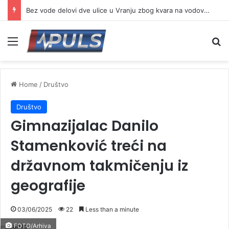
Bez vode delovi dve ulice u Vranju zbog kvara na vodovodnoj mreži
Menu
Se
Home
/
Društvo
Društvo
Gimnazijalac Danilo
Stamenković treći na
državnom takmičenju iz
geografije
03/06/2025
22
Less than a minute
FOTO/Arhiva