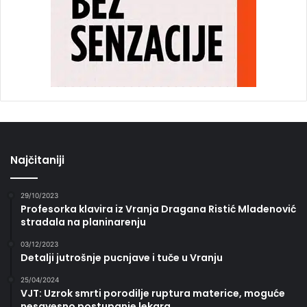
Najčitaniji
29/10/2023
Profesorka klavira iz Vranja Dragana Ristić Mladenović
stradala na planinarenju
03/12/2023
Detalji jutrošnje pucnjave i tuče u Vranju
25/04/2024
VJT: Uzrok smrti porodilje ruptura materice, moguće
nesavesno postupanje lekara