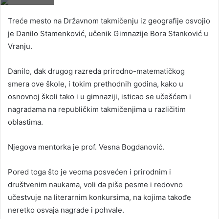
Treće mesto na Državnom takmičenju iz geografije osvojio
je Danilo Stamenković, učenik Gimnazije Bora Stanković u
Vranju.
Danilo, đak drugog razreda prirodno-matematičkog
smera ove škole, i tokim prethodnih godina, kako u
osnovnoj školi tako i u gimnaziji, isticao se učešćem i
nagradama na republičkim takmičenjima u različitim
oblastima.
Njegova mentorka je prof. Vesna Bogdanović.
Pored toga što je veoma posvećen i prirodnim i
društvenim naukama, voli da piše pesme i redovno
učestvuje na literarnim konkursima, na kojima takođe
neretko osvaja nagrade i pohvale.