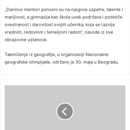
„Danilovi mentori ponosni su na njegove uspehe, talente i
marljivost, a gimnazija kao škola uvek podržava i podstiče
svestranost i darovitost svojih učenika, koja se razvija
vrednim, redovnim i temeljnim radom“, navode iz ove
obrazovne ustanove.
Takmičenje iz geografije, u organizaciji Nacionalne
geografske olimpijade, održano je 30. maja u Beogradu.