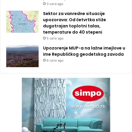
3 сата ago
Sektor za vanredne situacije
upozorava: Od četvrtka stiže
dugotrajan toplotni talas,
temperature do 40 stepeni
5 сати ago
Upozorenje MUP-a na lažne imejlove u
ime Republičkog geodetskog zavoda
6 сати ago