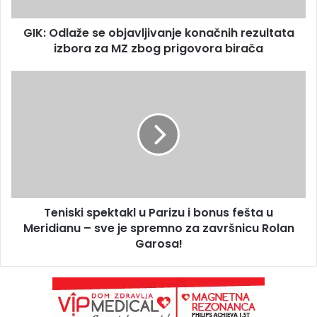
GIK: Odlaže se objavljivanje konačnih rezultata
izbora za MZ zbog prigovora birača
Teniski spektakl u Parizu i bonus fešta u
Meridianu – sve je spremno za završnicu Rolan
Garosa!