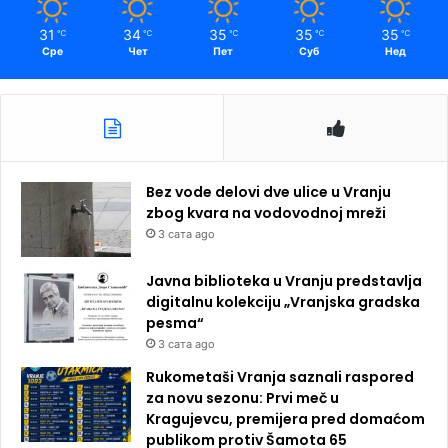
31
34
35
35
35
℃
℃
℃
℃
℃
Сре
Чет
Пет
Суб
Нед
Bez vode delovi dve ulice u Vranju
zbog kvara na vodovodnoj mreži
3 сата ago
Javna biblioteka u Vranju predstavlja
digitalnu kolekciju „Vranjska gradska
pesma“
3 сата ago
Rukometaši Vranja saznali raspored
za novu sezonu: Prvi meč u
Kragujevcu, premijera pred domaćom
publikom protiv Šamota 65