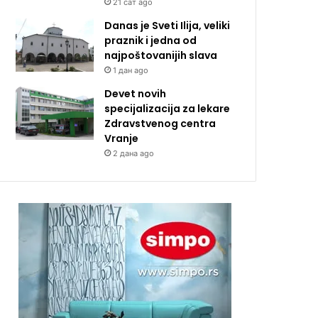
21 сат ago
Danas je Sveti Ilija, veliki
praznik i jedna od
najpoštovanijih slava
1 дан ago
Devet novih
specijalizacija za lekare
Zdravstvenog centra
Vranje
2 дана ago