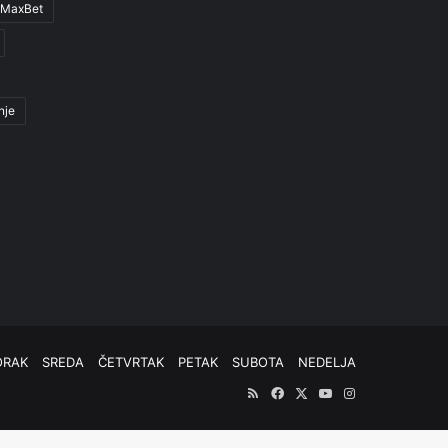
MaxBet
nje
ORAK
SREDA
ČETVRTAK
PETAK
SUBOTA
NEDELJA
RSS
Facebook
X
YouTube
Instagram