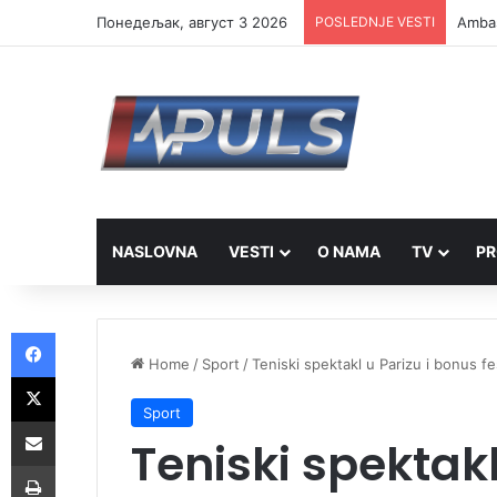
Понедељак, август 3 2026
POSLEDNJE VESTI
Ambas
NASLOVNA
VESTI
O NAMA
TV
PR
Facebook
Home
/
Sport
/
Teniski spektakl u Parizu i bonus f
X
Sport
Share via Email
Teniski spektakl
Print