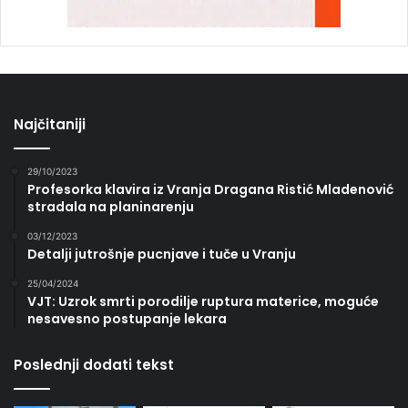
Najčitaniji
29/10/2023
Profesorka klavira iz Vranja Dragana Ristić Mladenović
stradala na planinarenju
03/12/2023
Detalji jutrošnje pucnjave i tuče u Vranju
25/04/2024
VJT: Uzrok smrti porodilje ruptura materice, moguće
nesavesno postupanje lekara
Poslednji dodati tekst