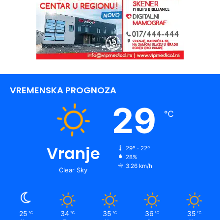
VREMENSKA PROGNOZA
29
℃
Vranje
29º - 22º
28%
3.26 km/h
Clear Sky
25
34
35
36
35
℃
℃
℃
℃
℃