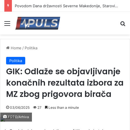
Povodom Dana državnosti Severne Makedonije, Starović i Toškovski u manastiru Prohor Pčinjski
Menu
Se
Home
/
Politika
Politika
GIK: Odlaže se objavljivanje
konačnih rezultata izbora za
MZ zbog prigovora birača
03/06/2025
27
Less than a minute
FOTO/Arhiva