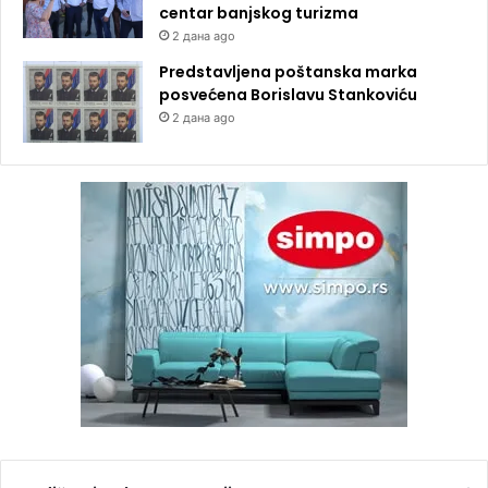
centar banjskog turizma
2 дана ago
Predstavljena poštanska marka
posvećena Borislavu Stankoviću
2 дана ago