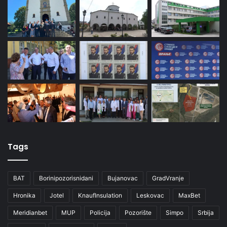
Tags
BAT
Borinipozorisnidani
Bujanovac
GradVranje
Hronika
Jotel
KnaufInsulation
Leskovac
MaxBet
Meridianbet
MUP
Policija
Pozorište
Simpo
Srbija