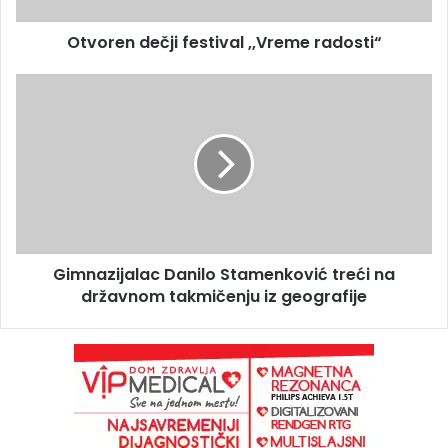
Otvoren dečji festival ,,Vreme radosti“
Gimnazijalac Danilo Stamenković treći na
državnom takmičenju iz geografije