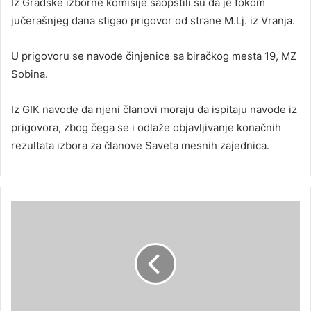
Iz Gradske izborne komisije saopštili su da je tokom
jučerašnjeg dana stigao prigovor od strane M.Lj. iz Vranja.
U prigovoru se navode činjenice sa biračkog mesta 19, MZ
Sobina.
Iz GIK navode da njeni članovi moraju da ispitaju navode iz
prigovora, zbog čega se i odlaže objavljivanje konačnih
rezultata izbora za članove Saveta mesnih zajednica.