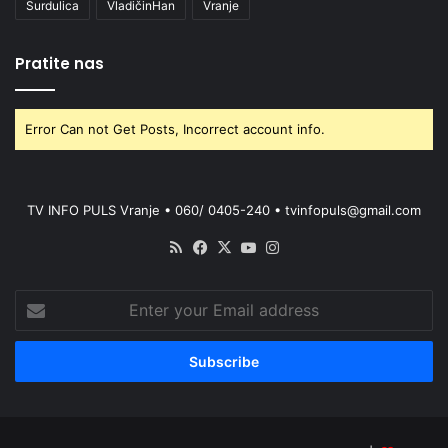
Surdulica
VladičinHan
Vranje
Pratite nas
Error Can not Get Posts, Incorrect account info.
TV INFO PULS Vranje • 060/ 0405-240 • tvinfopuls@gmail.com
RSS
Facebook
X
YouTube
Instagram
Enter
your
Email
address