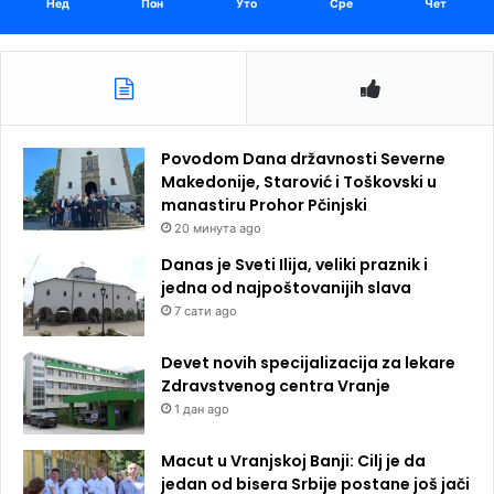
Нед
Пон
Уто
Сре
Чет
Povodom Dana državnosti Severne
Makedonije, Starović i Toškovski u
manastiru Prohor Pčinjski
20 минута ago
Danas je Sveti Ilija, veliki praznik i
jedna od najpoštovanijih slava
7 сати ago
Devet novih specijalizacija za lekare
Zdravstvenog centra Vranje
1 дан ago
Macut u Vranjskoj Banji: Cilj je da
jedan od bisera Srbije postane još jači