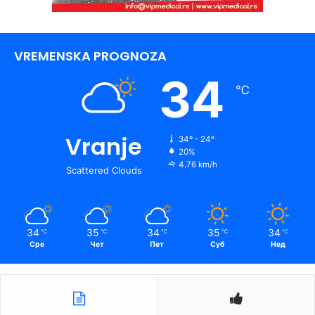
VREMENSKA PROGNOZA
34
℃
Vranje
34º - 24º
20%
4.76 km/h
Scattered Clouds
34
35
34
35
34
℃
℃
℃
℃
℃
Сре
Чет
Пет
Суб
Нед