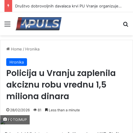
Društvo dobrovoljnih davalaca krvi PU Vranje organizuje akciju na Besnoj kobili
Menu
Se
Home
/
Hronika
Hronika
Policija u Vranju zaplenila
akciznu robu vrednu 1,5
miliona dinara
28/02/2026
81
Less than a minute
FOTO/MUP