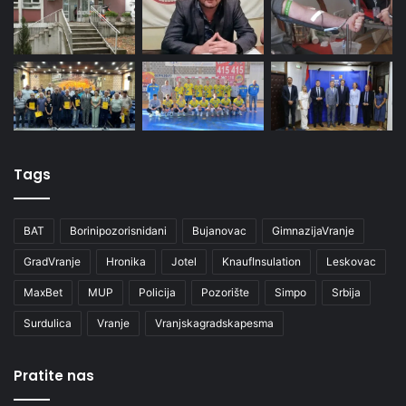
Tags
BAT
Borinipozorisnidani
Bujanovac
GimnazijaVranje
GradVranje
Hronika
Jotel
KnaufInsulation
Leskovac
MaxBet
MUP
Policija
Pozorište
Simpo
Srbija
Surdulica
Vranje
Vranjskagradskapesma
Pratite nas