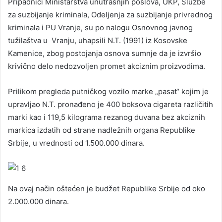
Pripadnici Ministarstva unutrašnjih poslova, UKP, Službe
za suzbijanje kriminala, Odelјenja za suzbijanje privrednog
kriminala i PU Vranje, su po nalogu Osnovnog javnog
tužilaštva u Vranju, uhapsili N.T. (1991) iz Kosovske
Kamenice, zbog postojanja osnova sumnje da je izvršio
krivično delo nedozvolјen promet akciznim proizvodima.
Prilikom pregleda putničkog vozilo marke „pasat“ kojim je
upravlјao N.T. pronađeno je 400 boksova cigareta različitih
marki kao i 119,5 kilograma rezanog duvana bez akciznih
markica izdatih od strane nadležnih organa Republike
Srbije, u vrednosti od 1.500.000 dinara.
Na ovaj način oštećen je budžet Republike Srbije od oko
2.000.000 dinara.