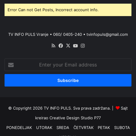
Error Can not Get Posts, Incorrect account info.
TV INFO PULS Vranje • 060/ 0405-240 • tvinfopuls@gmail.com
RSS
Facebook
X
YouTube
Instagram
Enter
your
Email
address
© Copyright 2026 TV INFO PULS. Sva prava zadržana. |
Sajt
kreirao
Creative Design Studio P77
PONEDELJAK
UTORAK
SREDA
ČETVRTAK
PETAK
SUBOTA