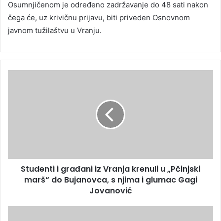
Osumnjičenom je određeno zadržavanje do 48 sati nakon
čega će, uz krivičnu prijavu, biti priveden Osnovnom
javnom tužilaštvu u Vranju.
Studenti i građani iz Vranja krenuli u „Pčinjski
marš“ do Bujanovca, s njima i glumac Gagi
Jovanović