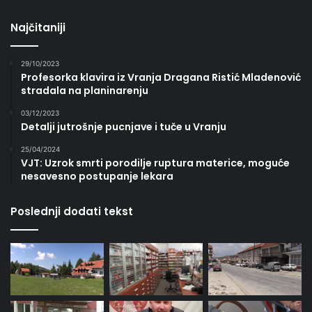
Najčitaniji
29/10/2023
Profesorka klavira iz Vranja Dragana Ristić Mladenović
stradala na planinarenju
03/12/2023
Detalji jutrošnje pucnjave i tuče u Vranju
25/04/2024
VJT: Uzrok smrti porodilje ruptura materice, moguće
nesavesno postupanje lekara
Poslednji dodati tekst