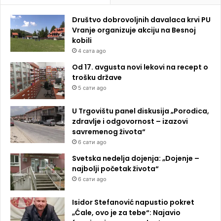
Društvo dobrovoljnih davalaca krvi PU
Vranje organizuje akciju na Besnoj
kobili
4 сата ago
Od 17. avgusta novi lekovi na recept o
trošku države
5 сати ago
U Trgovištu panel diskusija „Porodica,
zdravlje i odgovornost – izazovi
savremenog života“
6 сати ago
Svetska nedelja dojenja: „Dojenje –
najbolji početak života“
6 сати ago
Isidor Stefanović napustio pokret
„Ćale, ovo je za tebe“: Najavio