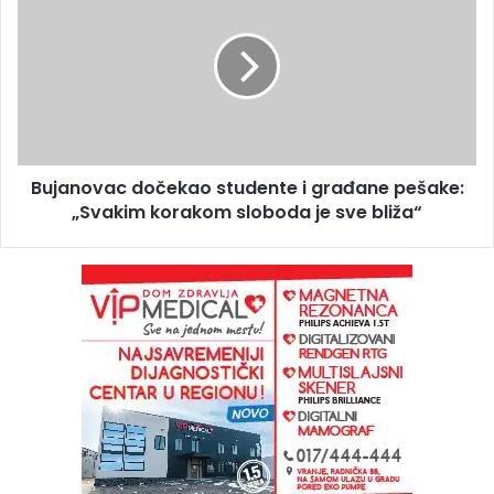
Bujanovac dočekao studente i građane pešake:
„Svakim korakom sloboda je sve bliža“