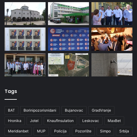
Tags
BAT
Borinipozorisnidani
Bujanovac
GradVranje
Hronika
Jotel
KnaufInsulation
Leskovac
MaxBet
Meridianbet
MUP
Policija
Pozorište
Simpo
Srbija