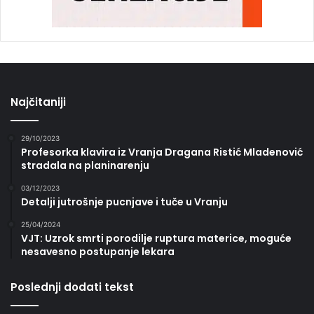
Najčitaniji
29/10/2023
Profesorka klavira iz Vranja Dragana Ristić Mladenović
stradala na planinarenju
03/12/2023
Detalji jutrošnje pucnjave i tuče u Vranju
25/04/2024
VJT: Uzrok smrti porodilje ruptura materice, moguće
nesavesno postupanje lekara
Poslednji dodati tekst