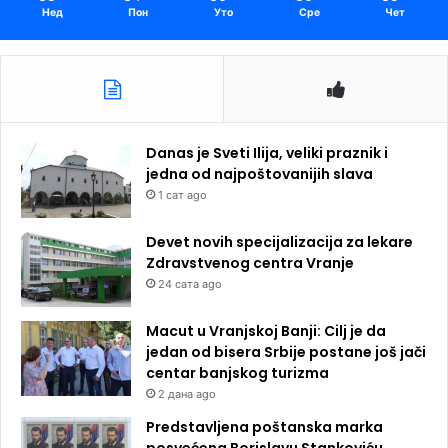
Нед
Пон
Уто
Сре
Чет
Danas je Sveti Ilija, veliki praznik i
jedna od najpoštovanijih slava
1 сат ago
Devet novih specijalizacija za lekare
Zdravstvenog centra Vranje
24 сата ago
Macut u Vranjskoj Banji: Cilj je da
jedan od bisera Srbije postane još jači
centar banjskog turizma
2 дана ago
Predstavljena poštanska marka
posvećena Borislavu Stankoviću