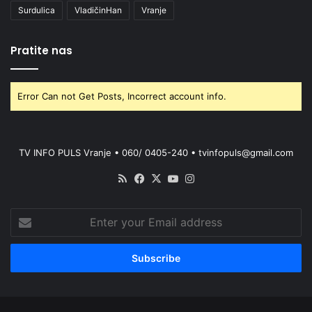
Surdulica
VladičinHan
Vranje
Pratite nas
Error Can not Get Posts, Incorrect account info.
TV INFO PULS Vranje • 060/ 0405-240 • tvinfopuls@gmail.com
RSS
Facebook
X
YouTube
Instagram
Enter
your
Email
address