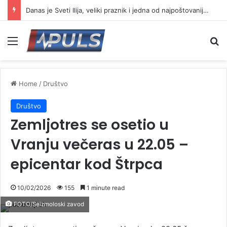
Danas je Sveti Ilija, veliki praznik i jedna od najpoštovanijih slava
Menu
Se
Home
/
Društvo
Društvo
Zemljotres se osetio u
Vranju večeras u 22.05 –
epicentar kod Štrpca
10/02/2026
155
1 minute read
FOTO/Seizmoloski zavod