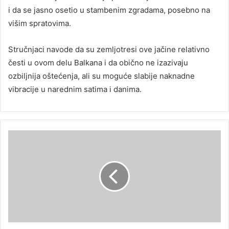
i da se jasno osetio u stambenim zgradama, posebno na
višim spratovima.
Stručnjaci navode da su zemljotresi ove jačine relativno
česti u ovom delu Balkana i da obično ne izazivaju
ozbiljnija oštećenja, ali su moguće slabije naknadne
vibracije u narednim satima i danima.