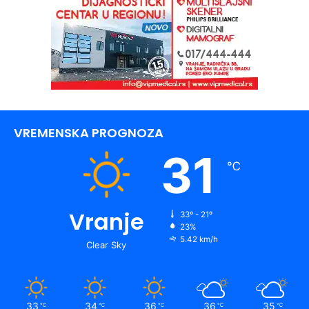
VREMENSKA PROGNOZA
31
℃
Vranje
33º - 21º
23%
5.42 km/h
Clear Sky
33
34
36
36
35
℃
℃
℃
℃
℃