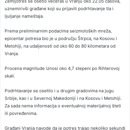
Zemljotres se osetio večeras u Vranju oko 22.05 časova,
uznemirivši građane koji su prijavili podrhtavanje tla i
ljuljanje nameštaja.
Prema preliminarnim podacima seizmoloških mreža,
epicentar potresa bio je u području Štrpca, na Kosovu i
Metohiji, na udaljenosti od oko 60 do 80 kilometara od
Vranja.
Procena magnitude iznosi oko 4,7 stepeni po Rihterovoj
skali.
Podrhtavanje se osetilo i u drugim gradovima na jugu
Srbije, kao i u Severnoj Makedoniji i na Kosovu i Metohiji.
Za sada nema informacija o eventualnoj materijalnoj šteti
ili povređenima.
Građani Vranja navode da je potres trajao nekoliko sekundi