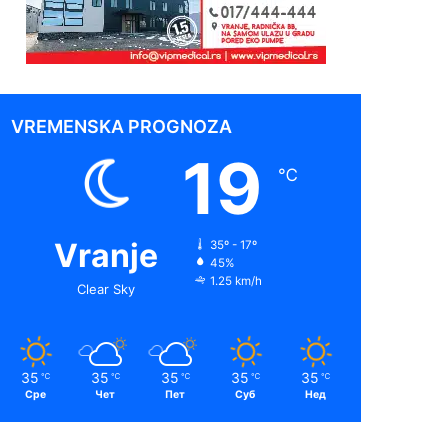
VREMENSKA PROGNOZA
19
℃
Vranje
35º - 17º
45%
1.25 km/h
Clear Sky
35
35
35
35
35
℃
℃
℃
℃
℃
Сре
Чет
Пет
Суб
Нед