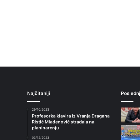
Najčitaniji
Poslednj
29/10/2023
Profesorka klavira iz Vranja Dragana
Ristić Mladenović stradala na
planinarenju
03/12/2023