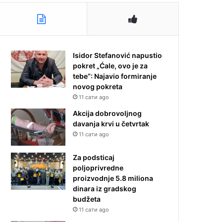
Isidor Stefanović napustio
pokret „Ćale, ovo je za
tebe“: Najavio formiranje
novog pokreta
11 сати ago
Akcija dobrovoljnog
davanja krvi u četvrtak
11 сати ago
Za podsticaj
poljoprivredne
proizvodnje 5.8 miliona
dinara iz gradskog
budžeta
11 сати ago