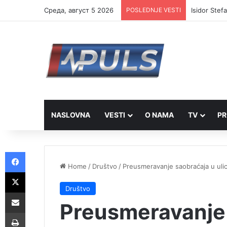
Cреда, август 5 2026
POSLEDNJE VESTI
Isidor Stef
NASLOVNA
VESTI
O NAMA
TV
PR
Facebook
Home
/
Društvo
/
Preusmeravanje saobraćaja u ulic
X
Društvo
Share via Email
Preusmeravanje 
Print