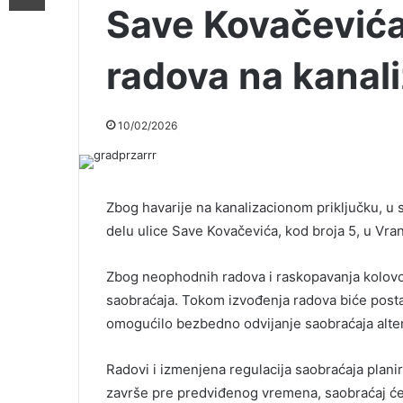
Save Kovačevića
radova na kanali
10/02/2026
Zbog havarije na kanalizacionom priključku, u 
delu ulice Save Kovačevića, kod broja 5, u Vran
Zbog neophodnih radova i raskopavanja kolov
saobraćaja. Tokom izvođenja radova biće posta
omogućilo bezbedno odvijanje saobraćaja alte
Radovi i izmenjena regulacija saobraćaja plani
završe pre predviđenog vremena, saobraćaj će 