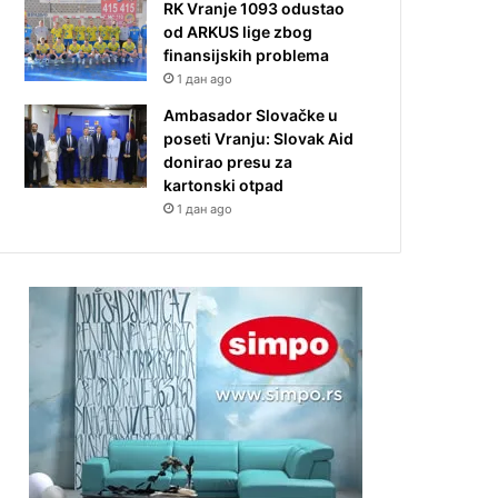
RK Vranje 1093 odustao
od ARKUS lige zbog
finansijskih problema
1 дан ago
Ambasador Slovačke u
poseti Vranju: Slovak Aid
donirao presu za
kartonski otpad
1 дан ago