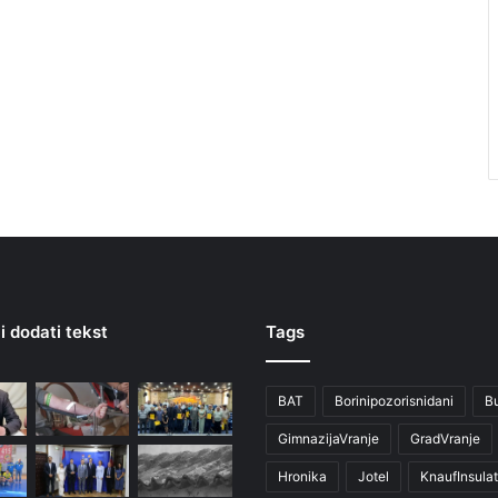
i dodati tekst
Tags
BAT
Borinipozorisnidani
B
GimnazijaVranje
GradVranje
Hronika
Jotel
KnaufInsulat