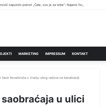
anović napustio pokret „Ćale, ovo je za tebe“: Najavio formiranje novog 
OJEKTI
MARKETING
IMPRESSUM
KONTAKT
i Save Kovačevića u Vranju zbog radova na kanalizaciji
saobraćaja u ulici