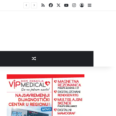
RSS
Facebook
X
YouTube
Instagram
Log In
Sidebar
pokreta
Random Article