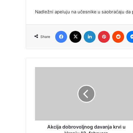
Nadležni apeluju na učesnike u saobraćaju da p
Facebook
X
LinkedIn
Pinterest
Redd
Share
Akcija dobrovoljnog davanja krvi u