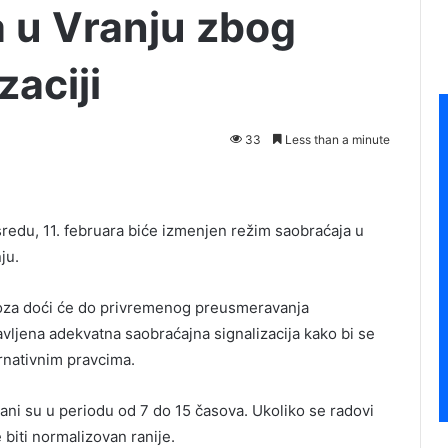
 u Vranju zbog
zaciji
33
Less than a minute
sredu, 11. februara biće izmenjen režim saobraćaja u
ju.
oza doći će do privremenog preusmeravanja
vljena adekvatna saobraćajna signalizacija kako bi se
rnativnim pravcima.
rani su u periodu od 7 do 15 časova. Ukoliko se radovi
biti normalizovan ranije.