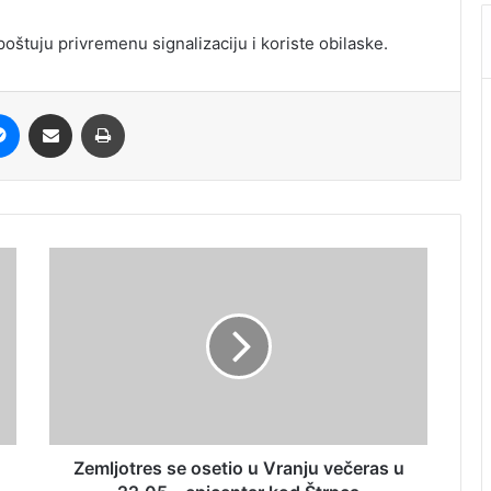
oštuju privremenu signalizaciju i koriste obilaske.
it
Messenger
Share via Email
Print
Zemljotres se osetio u Vranju večeras u