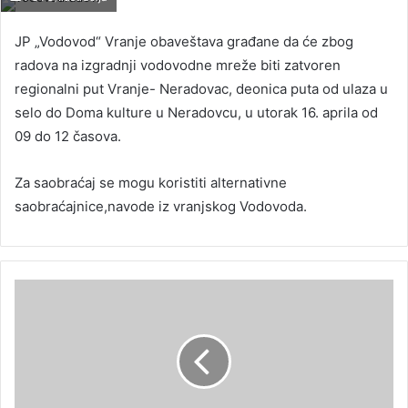
JP „Vodovod“ Vranje obaveštava građane da će zbog
radova na izgradnji vodovodne mreže biti zatvoren
regionalni put Vranje- Neradovac, deonica puta od ulaza u
selo do Doma kulture u Neradovcu, u utorak 16. aprila od
09 do 12 časova.
Za saobraćaj se mogu koristiti alternativne
saobraćajnice,navode iz vranjskog Vodovoda.