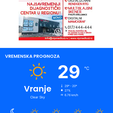
VREMENSKA PROGNOZA
29
℃
Vranje
29º - 20º
27%
6.76 km/h
Clear Sky