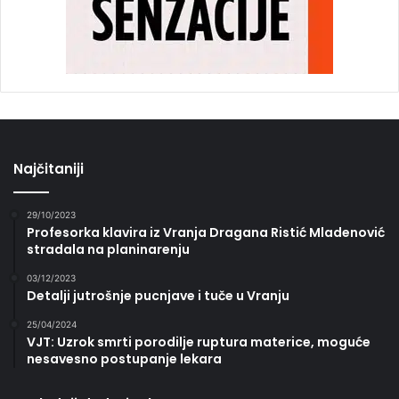
Najčitaniji
29/10/2023
Profesorka klavira iz Vranja Dragana Ristić Mladenović
stradala na planinarenju
03/12/2023
Detalji jutrošnje pucnjave i tuče u Vranju
25/04/2024
VJT: Uzrok smrti porodilje ruptura materice, moguće
nesavesno postupanje lekara