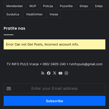
Meridianbet
MUP
Policija
Pozorište
Simpo
Srbija
Surdulica
VladičinHan
Vranje
Pratite nas
Error Can not Get Posts, Incorrect account info.
TV INFO PULS Vranje • 060/ 0405-240 • tvinfopuls@gmail.com
RSS
Facebook
X
YouTube
Instagram
Enter
your
Email
address