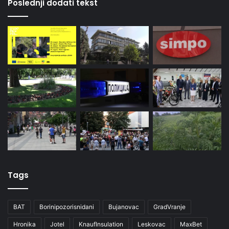
Poslednji dodati tekst
Tags
BAT
Borinipozorisnidani
Bujanovac
GradVranje
Hronika
Jotel
KnaufInsulation
Leskovac
MaxBet