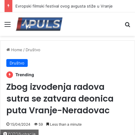
Evropski filmski festival ovog avgusta stiže u Vranje
Menu
Se
Home
/
Društvo
Društvo
Trending
Zbog izvođenja radova
sutra se zatvara deonica
puta Vranje-Neradovac
15/04/2024
59
Less than a minute
FOTO/Ilustracija