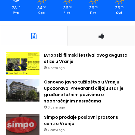
28
34
36
36
36
℃
℃
℃
℃
℃
Уто
Сре
Чет
Пет
Суб
Evropski filmski festival ovog avgusta
stiže u Vranje
4 сата ago
Osnovno javno tužilaštvo u Vranju
upozorava: Prevaranti ciljaju starije
građane lažnim pozivima o
saobraćajnim nesrećama
6 сати ago
Simpo prodaje poslovni prostor u
centru Vranja
7 сати ago