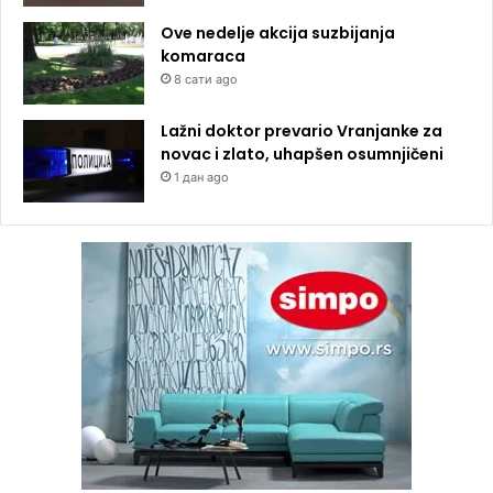
Ove nedelje akcija suzbijanja
komaraca
8 сати ago
Lažni doktor prevario Vranjanke za
novac i zlato, uhapšen osumnjičeni
1 дан ago