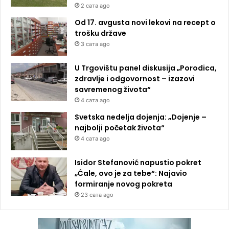
2 сата ago
Od 17. avgusta novi lekovi na recept o
trošku države
3 сата ago
U Trgovištu panel diskusija „Porodica,
zdravlje i odgovornost – izazovi
savremenog života“
4 сата ago
Svetska nedelja dojenja: „Dojenje –
najbolji početak života“
4 сата ago
Isidor Stefanović napustio pokret
„Ćale, ovo je za tebe“: Najavio
formiranje novog pokreta
23 сата ago