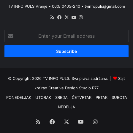
TV INFO PULS Vranje • 060/ 0405-240 • tvinfopuls@gmail.com
RSS
Facebook
X
YouTube
Instagram
Enter
your
Email
address
© Copyright 2026 TV INFO PULS. Sva prava zadržana. |
Sajt
kreirao
Creative Design Studio P77
PONEDELJAK
UTORAK
SREDA
ČETVRTAK
PETAK
SUBOTA
NEDELJA
RSS
Facebook
X
YouTube
Instagram