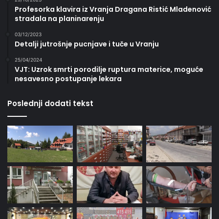
Profesorka klavira iz Vranja Dragana Ristić Mladenović
stradala na planinarenju
03/12/2023
Detalji jutrošnje pucnjave i tuče u Vranju
25/04/2024
VJT: Uzrok smrti porodilje ruptura materice, moguće
nesavesno postupanje lekara
Poslednji dodati tekst