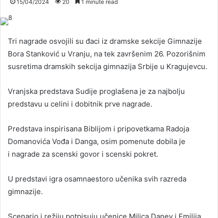
15/04/2024
20
1 minute read
Tri nagrade osvojili su đaci iz dramske sekcije Gimnazije
Bora Stanković u Vranju, na tek završenim 26. Pozorišnim
susretima dramskih sekcija gimnazija Srbije u Kragujevcu.
Vranjska predstava Sudije proglašena je za najbolju
predstavu u celini i dobitnik prve nagrade.
Predstava inspirisana Biblijom i pripovetkama Radoja
Domanovića Vođa i Danga, osim pomenute dobila je
i nagrade za scenski govor i scenski pokret.
U predstavi igra osamnaestoro učenika svih razreda
gimnazije.
Scenario i režiju potpisuju učenice Milica Danev i Emilija