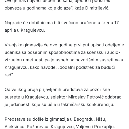
Ovo je naš najveći uspeh do sada, ujedno i podstrek i
obaveza u godinama koje dolaze“, kaže Dimitrijević.
Nagrade će dobitnicima biti svečano uručene u sredu 17.
aprila u Kragujevcu.
Vranjska gimnazija će ove godine prvi put upisati odeljenje
učenika sa posebnim sposobnostima za scensku i audio-
vizuelnu umetnost, pa je uspeh na pozorišnim susretima u
Kragujevcu, kako navode, „dodatni podstrek za budući
rad“.
Od velikog broja prijavljenih predstava za pozorišne
susrete u Kragujevcu, selektor Miroslav Petrović odabrao
je jedanaest, koje su ušle u takmičarsku konkurenciju.
Predstave su došle iz gimnazija u Beogradu, Nišu,
Aleksincu, Požarevcu, Kragujevcu, Valjevu i Prokuplju.