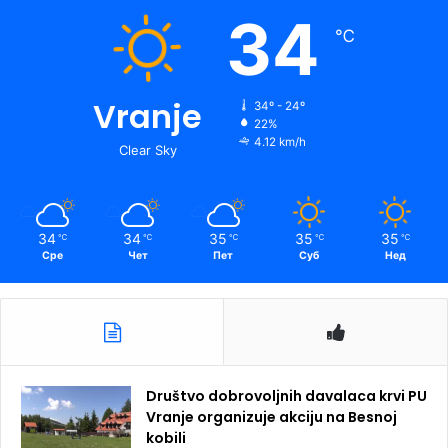
34
℃
Vranje
34º - 24º
22%
4.12 km/h
Clear Sky
34
34
35
35
35
℃
℃
℃
℃
℃
Сре
Чет
Пет
Суб
Нед
Društvo dobrovoljnih davalaca krvi PU
Vranje organizuje akciju na Besnoj
kobili