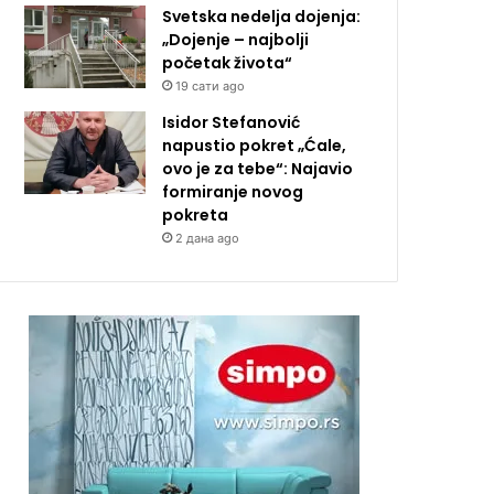
Svetska nedelja dojenja:
„Dojenje – najbolji
početak života“
19 сати ago
Isidor Stefanović
napustio pokret „Ćale,
ovo je za tebe“: Najavio
formiranje novog
pokreta
2 дана ago