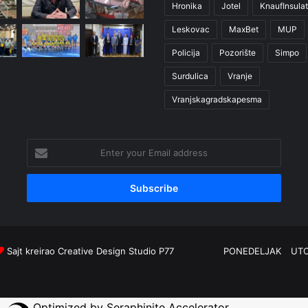
Hronika
Jotel
KnaufInsulat
Leskovac
MaxBet
MUP
Policija
Pozorište
Simpo
Surdulica
Vranje
Vranjskagradskapesma
Enter
your
Email
address
Sajt kreirao
Creative Design Studio P77
PONEDELJAK
UT
Optimized by Seraphinite Accelerator