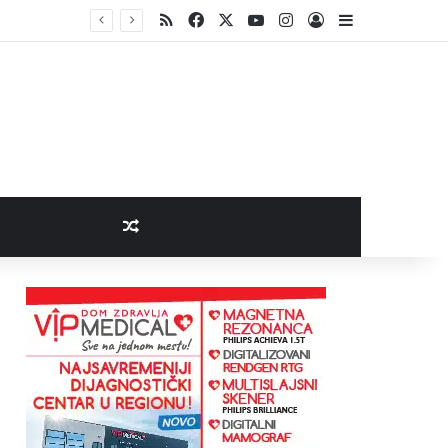
RSS
Facebook
X
YouTube
Instagram
Log In
Sidebar
Random Article