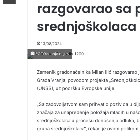
razgovarao sa 
srednjoškolaca
13/08/2024
FOTO/vranje.org.rs
Zamenik gradonačelnika Milan Ilić razgovarao j
Grada Vranja, povodom projekta „Srednjoškolci u
(UNSS), uz podršku Evropske unije.
„Sa zadovoljstvom sam prihvatio poziv da u d
značaja za unapređenje položaja mladih u našoj
srednjoškolaca u procesu donošenja odluka, b
grupa srednjoškolaca“, rekao je ovom prilikom