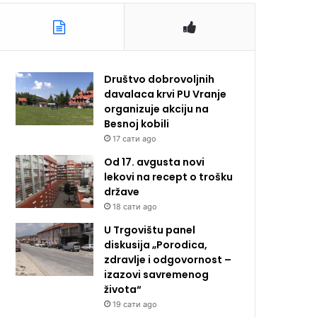
Društvo dobrovoljnih
davalaca krvi PU Vranje
organizuje akciju na
Besnoj kobili
17 сати ago
Od 17. avgusta novi
lekovi na recept o trošku
države
18 сати ago
U Trgovištu panel
diskusija „Porodica,
zdravlje i odgovornost –
izazovi savremenog
života“
19 сати ago