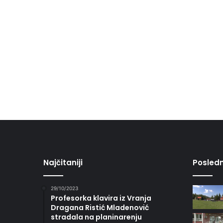
Najčitaniji
Posledn
29/10/2023
Profesorka klavira iz Vranja
Dragana Ristić Mladenović
stradala na planinarenju