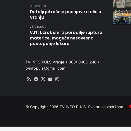
03/12/2023
Detalji jutrošnje pucnjave i tuče u
Vranju
25/04/2024
VJT: Uzrok smrti porodilje ruptura
materice, moguće nesavesno
postupanje lekara
TV INFO PULS Vranje • 060/ 0405-240 •
tvinfopuls@gmail.com
RSS
Facebook
X
YouTube
Instagram
© Copyright 2026 TV INFO PULS. Sva prava zadržana. |