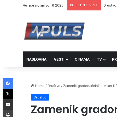
Четвртак, август 6 2026
POSLEDNJE VESTI
Društvo 
NASLOVNA
VESTI
O NAMA
TV
PR
Facebook
Home
/
Društvo
/
Zamenik gradonačelnika Milan Ili
X
Društvo
Share via Email
Zamenik gradona
Print