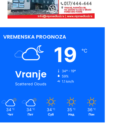
VREMENSKA PROGNOZA
19
℃
Vranje
34º - 19º
59%
1.1 km/h
Scattered Clouds
34
34
34
35
36
℃
℃
℃
℃
℃
Чет
Пет
Суб
Нед
Пон