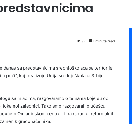
predstavnicima
37
1 minute read
e danas sa predstavnicima srednjoškolaca sa teritorije
 priči“, koji realizuje Unija srednjoškolaca Srbije
ijalogu sa mladima, razgovaramo o temama koje su od
 lokalnoj zajednici. Tako smo razgovarali o učešću
udućem Omladinskom centru i finansiranju neformalnih
 zamenik gradonačelnika.