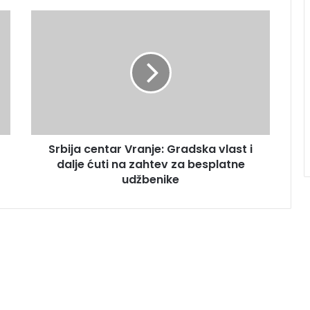
Srbija centar Vranje: Gradska vlast i
dalje ćuti na zahtev za besplatne
udžbenike