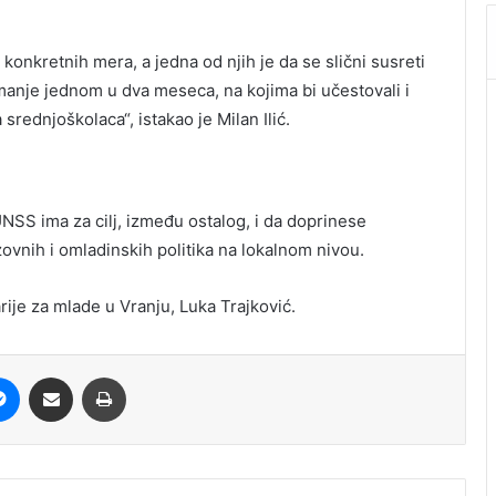
onkretnih mera, a jedna od njih je da se slični susreti
manje jednom u dva meseca, na kojima bi učestovali i
 srednjoškolaca“, istakao je Milan Ilić.
 UNSS ima za cilj, između ostalog, i da doprinese
ovnih i omladinskih politika na lokalnom nivou.
rije za mlade u Vranju, Luka Trajković.
it
Messenger
Share via Email
Print