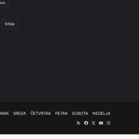
ion
Srbija
ORAK
SREDA
ČETVRTAK
PETAK
SUBOTA
NEDELJA
RSS
Facebook
X
YouTube
Instagram