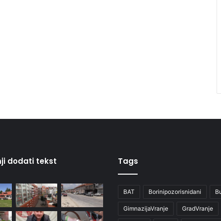
ji dodati tekst
Tags
BAT
Borinipozorisnidani
B
GimnazijaVranje
GradVranje