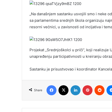
„Na današnjem sastanku usvojili smo i neke od k
sa parlamentima srednjih škola organizuju naj
resorni većnici, u zavisnosti od incijativa i tema
Projekat „Srednjoškolci u priči“, koji realizuje
unapređenju participativnosti u kreiranju obraz
Sastanku je prisustvovao i koordinator Kancela
Facebook
X
LinkedIn
Pinterest
Redd
Share