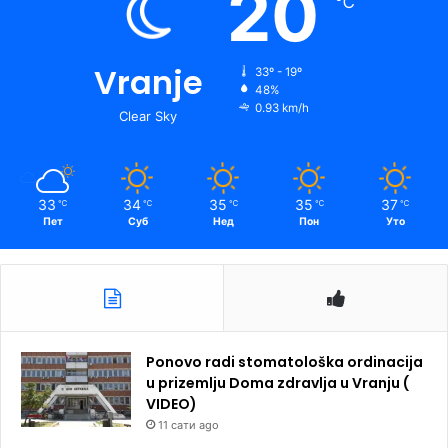
20
℃
Vranje
33º - 19º
48%
0.93 km/h
Clear Sky
33
34
35
35
37
℃
℃
℃
℃
℃
Пет
Суб
Нед
Пон
Уто
Ponovo radi stomatološka ordinacija
u prizemlju Doma zdravlja u Vranju (
VIDEO)
11 сати ago