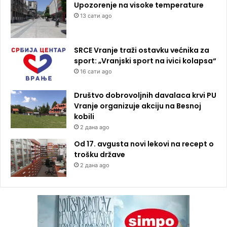
Upozorenje na visoke temperature
13 сати ago
SRCE Vranje traži ostavku većnika za
sport: „Vranjski sport na ivici kolapsa“
16 сати ago
Društvo dobrovoljnih davalaca krvi PU
Vranje organizuje akciju na Besnoj
kobili
2 дана ago
Od 17. avgusta novi lekovi na recept o
trošku države
2 дана ago