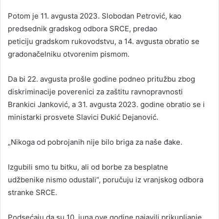
Potom je 11. avgusta 2023. Slobodan Petrović, kao
predsednik gradskog odbora SRCE, predao
peticiju gradskom rukovodstvu, a 14. avgusta obratio se
gradonačelniku otvorenim pismom.
Da bi 22. avgusta prošle godine podneo pritužbu zbog
diskriminacije poverenici za zaštitu ravnopravnosti
Brankici Janković, a 31. avgusta 2023. godine obratio se i
ministarki prosvete Slavici Đukić Dejanović.
„Nikoga od pobrojanih nije bilo briga za naše đake.
Izgubili smo tu bitku, ali od borbe za besplatne
udžbenike nismo odustali“, poručuju iz vranjskog odbora
stranke SRCE.
Podsećaju da su 10. juna ove godine najavili prikupljanje