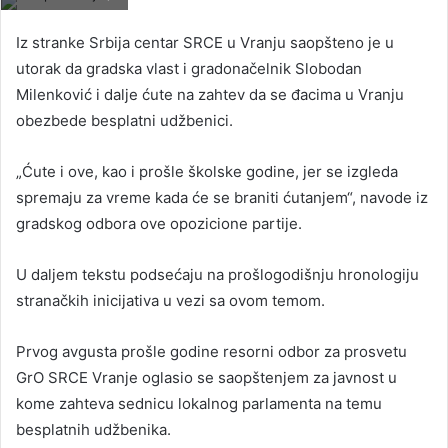
Iz stranke Srbija centar SRCE u Vranju saopšteno je u
utorak da gradska vlast i gradonačelnik Slobodan
Milenković i dalje ćute na zahtev da se đacima u Vranju
obezbede besplatni udžbenici.
„Ćute i ove, kao i prošle školske godine, jer se izgleda
spremaju za vreme kada će se braniti ćutanjem“, navode iz
gradskog odbora ove opozicione partije.
U daljem tekstu podsećaju na prošlogodišnju hronologiju
stranačkih inicijativa u vezi sa ovom temom.
Prvog avgusta prošle godine resorni odbor za prosvetu
GrO SRCE Vranje oglasio se saopštenjem za javnost u
kome zahteva sednicu lokalnog parlamenta na temu
besplatnih udžbenika.