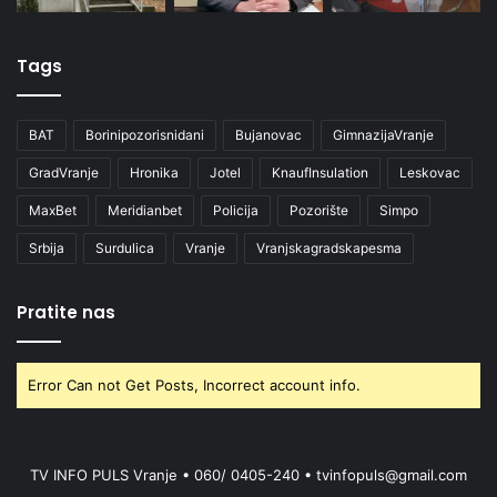
Tags
BAT
Borinipozorisnidani
Bujanovac
GimnazijaVranje
GradVranje
Hronika
Jotel
KnaufInsulation
Leskovac
MaxBet
Meridianbet
Policija
Pozorište
Simpo
Srbija
Surdulica
Vranje
Vranjskagradskapesma
Pratite nas
Error Can not Get Posts, Incorrect account info.
TV INFO PULS Vranje • 060/ 0405-240 • tvinfopuls@gmail.com