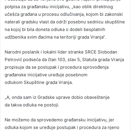
potpisa za građansku inicijativu, „kao oblik direktnog
učešća građana u procesu odlučivanja, kojom bi zakonski
naterali gradsku vlast da održi posebnu sednicu skupštine
na kojoj bi bila doneta odluka o dodeli besplatnih
udžbenika svim đacima na teritoriji grada Vranja“.
Narodni poslanik i lokalni lider stranke SRCE Slobodan
Petrović podseća da član 103, stav 5, Statuta grada Vranja
propisuje da se postupak i procedura sprovođenja
građanske inicijative uređuje posebnom
odlukom Skupštine grada Vranja.
„A, onda sam iz Gradske uprave dobio obaveštenje
da takva odluka ne postoji.
Ne možemo da sprovedemo građansku inicijativu, jer
odluka kojom se uređuje postupak i procedura za njeno