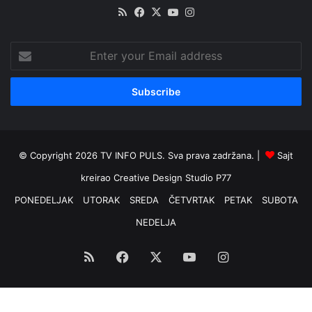
RSS
Facebook
X
YouTube
Instagram
Enter
your
Email
address
© Copyright 2026 TV INFO PULS. Sva prava zadržana. |
Sajt
kreirao
Creative Design Studio P77
PONEDELJAK
UTORAK
SREDA
ČETVRTAK
PETAK
SUBOTA
NEDELJA
RSS
Facebook
X
YouTube
Instagram