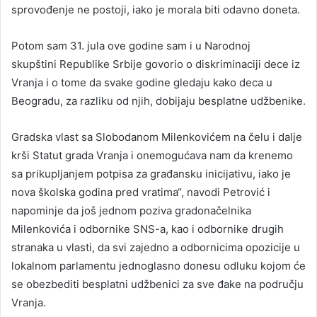
sprovođenje ne postoji, iako je morala biti odavno doneta.
Potom sam 31. jula ove godine sam i u Narodnoj
skupštini Republike Srbije govorio o diskriminaciji dece iz
Vranja i o tome da svake godine gledaju kako deca u
Beogradu, za razliku od njih, dobijaju besplatne udžbenike.
Gradska vlast sa Slobodanom Milenkovićem na čelu i dalje
krši Statut grada Vranja i onemogućava nam da krenemo
sa prikupljanjem potpisa za građansku inicijativu, iako je
nova školska godina pred vratima“, navodi Petrović i
napominje da još jednom poziva gradonačelnika
Milenkovića i odbornike SNS-a, kao i odbornike drugih
stranaka u vlasti, da svi zajedno a odbornicima opozicije u
lokalnom parlamentu jednoglasno donesu odluku kojom će
se obezbediti besplatni udžbenici za sve đake na području
Vranja.