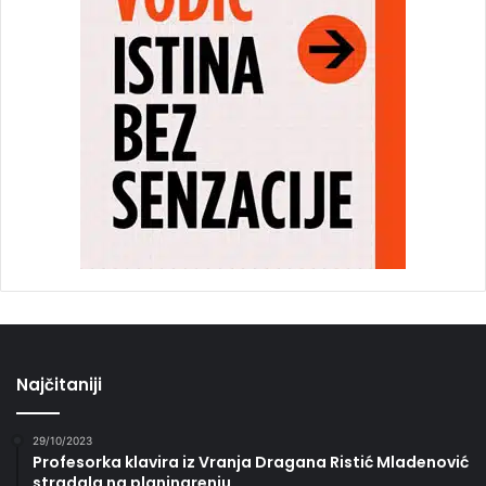
Najčitaniji
29/10/2023
Profesorka klavira iz Vranja Dragana Ristić Mladenović
stradala na planinarenju