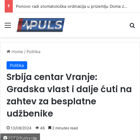
Ponovo radi stomatološka ordinacija u prizemlju Doma zdravlja u Vranju ( VIDEO)
Menu
Se
Home
/
Politika
Politika
Srbija centar Vranje:
Gradska vlast i dalje ćuti na
zahtev za besplatne
udžbenike
13/08/2024
46
2 minutes read
FOTO/Ilustracija