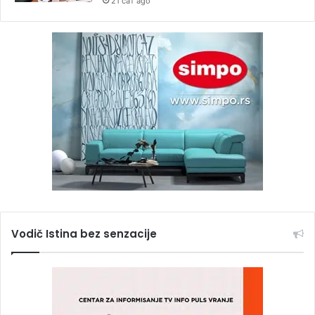
21 сат ago
Vodič Istina bez senzacije