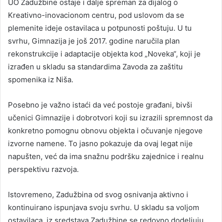
UO Zadužbine ostaje i dalje spreman za dijalog o
Kreativno-inovacionom centru, pod uslovom da se
plemenite ideje ostavilaca u potpunosti poštuju. U tu
svrhu, Gimnazija je još 2017. godine naručila plan
rekonstrukcije i adaptacije objekta kod „Noveka“, koji je
izrađen u skladu sa standardima Zavoda za zaštitu
spomenika iz Niša.
Posebno je važno istaći da već postoje građani, bivši
učenici Gimnazije i dobrotvori koji su izrazili spremnost da
konkretno pomognu obnovu objekta i očuvanje njegove
izvorne namene. To jasno pokazuje da ovaj legat nije
napušten, već da ima snažnu podršku zajednice i realnu
perspektivu razvoja.
Istovremeno, Zadužbina od svog osnivanja aktivno i
kontinuirano ispunjava svoju svrhu. U skladu sa voljom
ostavilaca, iz sredstava Zadužbine se redovno dodeljuju