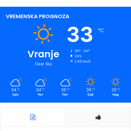
VREMENSKA PROGNOZA
33
℃
Vranje
34º - 24º
24%
2.45 km/h
Clear Sky
34
34
35
35
35
℃
℃
℃
℃
℃
Сре
Чет
Пет
Суб
Нед