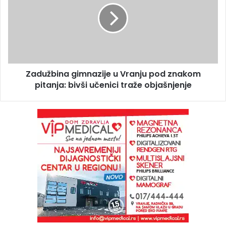
Zadužbina gimnazije u Vranju pod znakom
pitanja: bivši učenici traže objašnjenje