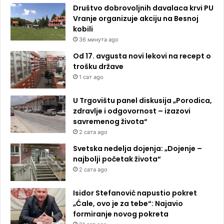
Društvo dobrovoljnih davalaca krvi PU
Vranje organizuje akciju na Besnoj
kobili
36 минута ago
Od 17. avgusta novi lekovi na recept o
trošku države
1 сат ago
U Trgovištu panel diskusija „Porodica,
zdravlje i odgovornost – izazovi
savremenog života“
2 сата ago
Svetska nedelja dojenja: „Dojenje –
najbolji početak života“
2 сата ago
Isidor Stefanović napustio pokret
„Ćale, ovo je za tebe“: Najavio
formiranje novog pokreta