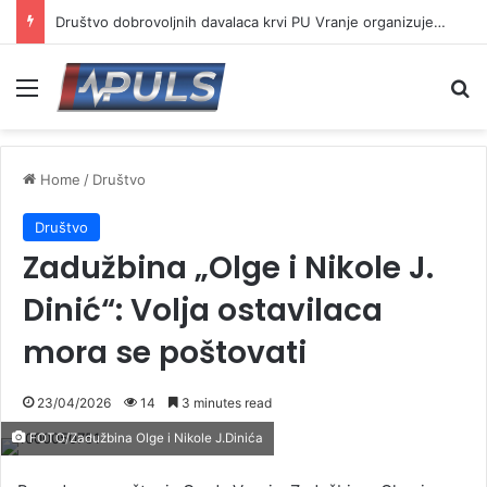
Društvo dobrovoljnih davalaca krvi PU Vranje organizuje akciju na Besnoj kobili
Menu
Se
Home
/
Društvo
Društvo
Zadužbina „Olge i Nikole J.
Dinić“: Volja ostavilaca
mora se poštovati
23/04/2026
14
3 minutes read
FOTO/Zadužbina Olge i Nikole J.Dinića