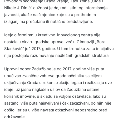
Povodom saopštenja Grada Vranja, Zadužbina „Olge i
Nikole J. Dinić“ dužnost je da, radi istinitog informisanja
javnosti, ukaže na činjenice koje su u prethodnim
izlaganjima prećutane ili netačno predstavljene.
Ideja o formiranju kreativno-inovacionog centra nije
nastala u okviru gradske uprave, već u Gimnaziji „Bora
Stanković“ još 2017. godine. U tom trenutku za tu inicijativu
nije postojalo razumevanje nadležnih gradskih struktura.
Upravni odbor Zadužbine je od 2017. godine više puta
upućivao zvanične zahteve gradonačelniku sa ciljem
uključivanja Grada u rekonstrukciju legata i realizaciju ove
ideje, uz jasno naglašen uslov da Zadužbina ostane
korisnik imovine, u skladu sa voljom ostavilaca. Iako su
sastanci više puta najavljivani i čak zakazivani, do njih nije
došlo, jer su u više navrata otkazivani neposredno pred
održavanje.