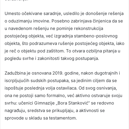
Umesto očekivane saradnje, usledilo je donošenje rešenja
o oduzimanju imovine. Posebno zabrinjava činjenica da se
u navedenom rešenju ne pominje rekonstrukcija
postojećeg objekta, već izgradnja stambeno-poslovnog
objekta, što podrazumeva rušenje postojećeg objekta, iako
je reč o objektu pod zaštitom. To otvara ozbiljna pitanja u
pogledu svrhe i zakonitosti takvog postupanja.
Zadužbina je osnovana 2019. godine, nakon dugotrajnih i
iscrpljujućih sudskih postupaka, sa jedinim ciljem da se
ispoštuje poslednja volja ostavilaca. Od svog osnivanja,
ona ne postoji samo formalno, već aktivno ostvaruje svoju
svrhu: učenici Gimnazije „Bora Stanković“ se redovno
nagrađuju, sredstva se prikupljaju, a aktivnosti se
sprovode u skladu sa testamentom.