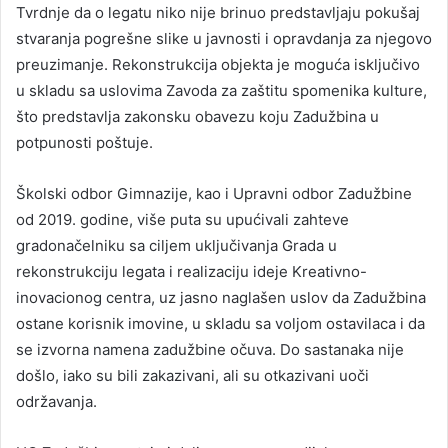
Tvrdnje da o legatu niko nije brinuo predstavljaju pokušaj
stvaranja pogrešne slike u javnosti i opravdanja za njegovo
preuzimanje. Rekonstrukcija objekta je moguća isključivo
u skladu sa uslovima Zavoda za zaštitu spomenika kulture,
što predstavlja zakonsku obavezu koju Zadužbina u
potpunosti poštuje.
Školski odbor Gimnazije, kao i Upravni odbor Zadužbine
od 2019. godine, više puta su upućivali zahteve
gradonačelniku sa ciljem uključivanja Grada u
rekonstrukciju legata i realizaciju ideje Kreativno-
inovacionog centra, uz jasno naglašen uslov da Zadužbina
ostane korisnik imovine, u skladu sa voljom ostavilaca i da
se izvorna namena zadužbine očuva. Do sastanaka nije
došlo, iako su bili zakazivani, ali su otkazivani uoči
održavanja.