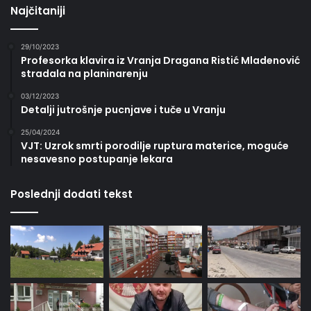
Najčitaniji
29/10/2023
Profesorka klavira iz Vranja Dragana Ristić Mladenović
stradala na planinarenju
03/12/2023
Detalji jutrošnje pucnjave i tuče u Vranju
25/04/2024
VJT: Uzrok smrti porodilje ruptura materice, moguće
nesavesno postupanje lekara
Poslednji dodati tekst