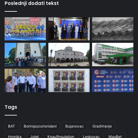
Poslednji dodati tekst
Tags
BAT
Borinipozorisnidani
Bujanovac
GradVranje
Hronika
Jotel
KnaufInsulation
Leskovac
MaxBet