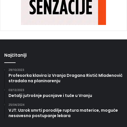
Najčitaniji
29/10/2023
Profesorka klavira iz Vranja Dragana Ristić Mladenović
stradala na planinarenju
03/12/2023
Detalji jutrošnje pucnjave i tuče u Vranju
25/04/2024
VJT: Uzrok smrti porodilje ruptura materice, moguće
nesavesno postupanje lekara