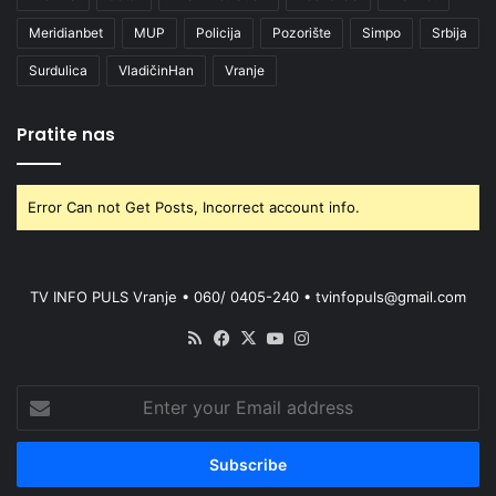
Meridianbet
MUP
Policija
Pozorište
Simpo
Srbija
Surdulica
VladičinHan
Vranje
Pratite nas
Error Can not Get Posts, Incorrect account info.
TV INFO PULS Vranje • 060/ 0405-240 • tvinfopuls@gmail.com
RSS
Facebook
X
YouTube
Instagram
Enter
your
Email
address