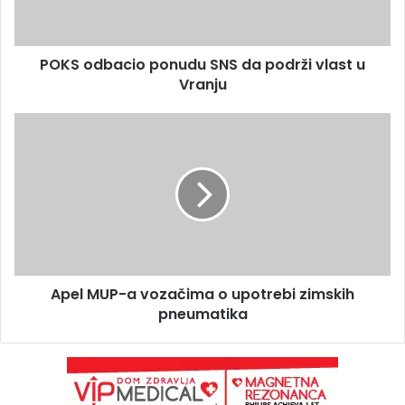
POKS odbacio ponudu SNS da podrži vlast u
Vranju
Apel MUP-a vozačima o upotrebi zimskih
pneumatika