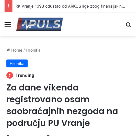
RK Vranje 1093 odustao od ARKUS lige zbog finansijskih problema
Menu
Se
Home
/
Hronika
Hronika
Trending
Za dane vikenda
registrovano osam
saobraćajnih nezgoda na
području PU Vranje