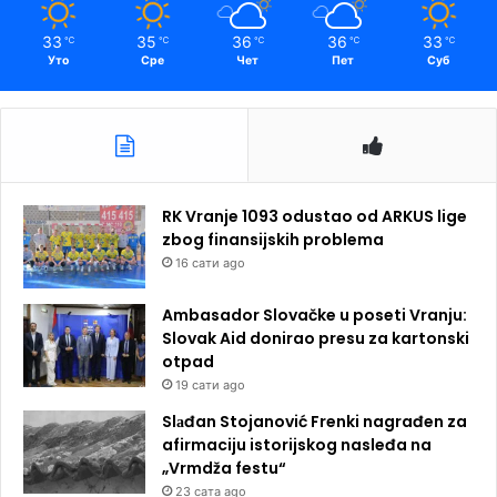
33
35
36
36
33
℃
℃
℃
℃
℃
Уто
Сре
Чет
Пет
Суб
RK Vranje 1093 odustao od ARKUS lige
zbog finansijskih problema
16 сати ago
Ambasador Slovačke u poseti Vranju:
Slovak Aid donirao presu za kartonski
otpad
19 сати ago
Slаđan Stojanović Frenki nagrađen za
afirmaciju istorijskog nasleđa na
„Vrmdža festu“
23 сата ago