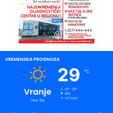
VREMENSKA PROGNOZA
29
℃
Vranje
33º - 23º
30%
1.57 km/h
Clear Sky