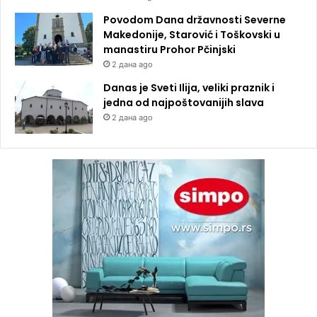
Povodom Dana državnosti Severne
Makedonije, Starović i Toškovski u
manastiru Prohor Pčinjski
2 дана ago
Danas je Sveti Ilija, veliki praznik i
jedna od najpoštovanijih slava
2 дана ago