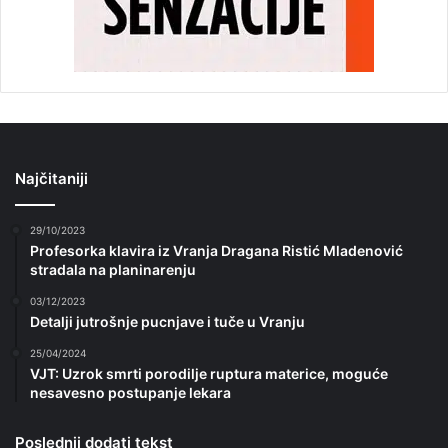
Najčitaniji
29/10/2023
Profesorka klavira iz Vranja Dragana Ristić Mladenović
stradala na planinarenju
03/12/2023
Detalji jutrošnje pucnjave i tuče u Vranju
25/04/2024
VJT: Uzrok smrti porodilje ruptura materice, moguće
nesavesno postupanje lekara
Poslednji dodati tekst