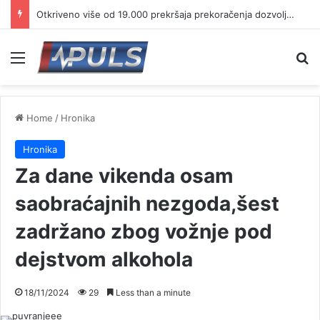
Otkriveno više od 19.000 prekršaja prekoračenja dozvoljene brzine
Menu
Se
Home
/
Hronika
Hronika
Za dane vikenda osam
saobraćajnih nezgoda,šest
zadržano zbog vožnje pod
dejstvom alkohola
18/11/2024
29
Less than a minute