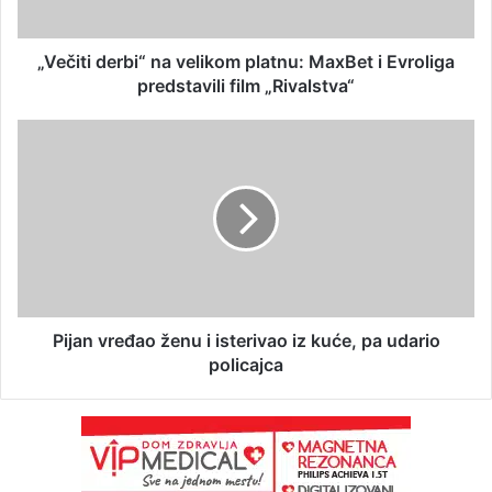
„Večiti derbi“ na velikom platnu: MaxBet i Evroliga
predstavili film „Rivalstva“
Pijan vređao ženu i isterivao iz kuće, pa udario
policajca