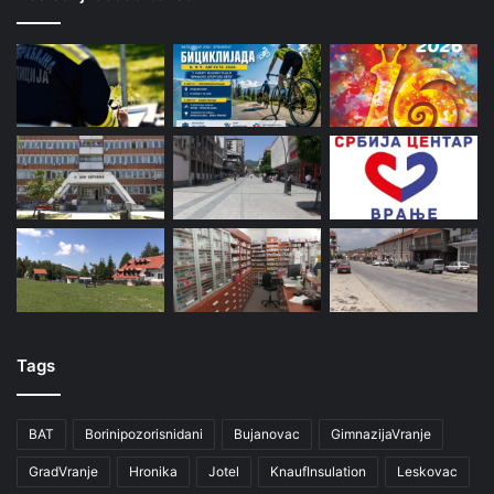
Tags
BAT
Borinipozorisnidani
Bujanovac
GimnazijaVranje
GradVranje
Hronika
Jotel
KnaufInsulation
Leskovac