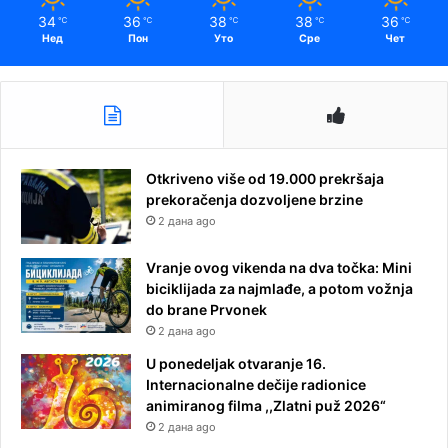
34
36
38
38
36
℃
℃
℃
℃
℃
Нед
Пон
Уто
Сре
Чет
Otkriveno više od 19.000 prekršaja
prekoračenja dozvoljene brzine
2 дана ago
Vranje ovog vikenda na dva točka: Mini
biciklijada za najmlađe, a potom vožnja
do brane Prvonek
2 дана ago
U ponedeljak otvaranje 16.
Internacionalne dečije radionice
animiranog filma ,,Zlatni puž 2026“
2 дана ago