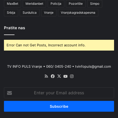
MaxBet
Meridianbet
Policija
Pozorište
Simpo
Srbija
Surdulica
Vranje
Vranjskagradskapesma
Pratite nas
Error Can not Get Posts, Incorrect account info.
TV INFO PULS Vranje • 060/ 0405-240 • tvinfopuls@gmail.com
RSS
Facebook
X
YouTube
Instagram
Enter
your
Email
address