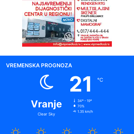
VREMENSKA PROGNOZA
21
℃
Vranje
34º - 19º
70%
1.35 km/h
Clear Sky