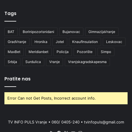
Tags
BAT
Borinipozorisnidani
Bujanovac
GimnazijaVranje
GradVranje
Hronika
Jotel
KnaufInsulation
Leskovac
MaxBet
Meridianbet
Policija
Pozorište
Simpo
Srbija
Surdulica
Vranje
Vranjskagradskapesma
Pratite nas
Error Can not Get Posts, Incorrect account info.
TV INFO PULS Vranje • 060/ 0405-240 • tvinfopuls@gmail.com