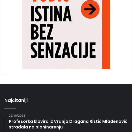
Najčitaniji
29/10/2023
Profesorka klavira iz Vranja Dragana Ristić Mladenović
stradala na planinarenju