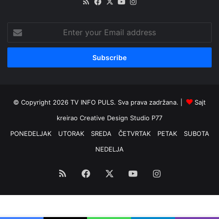
RSS
Facebook
X
YouTube
Instagram
Enter
your
Email
address
© Copyright 2026 TV INFO PULS. Sva prava zadržana. |
Sajt
kreirao
Creative Design Studio P77
PONEDELJAK
UTORAK
SREDA
ČETVRTAK
PETAK
SUBOTA
NEDELJA
RSS
Facebook
X
YouTube
Instagram