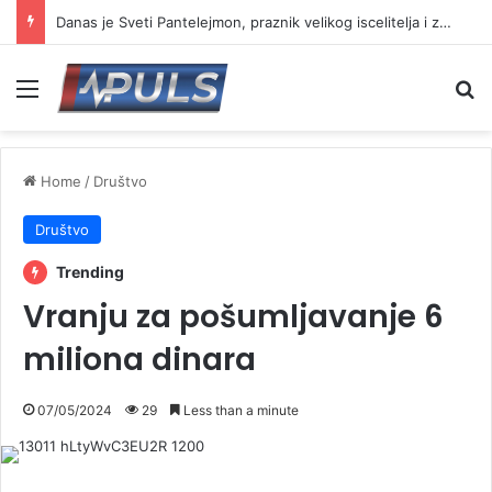
Danas je Sveti Pantelejmon, praznik velikog iscelitelja i zaštitnika bolesnih
Menu
Se
Home
/
Društvo
Društvo
Trending
Vranju za pošumljavanje 6
miliona dinara
07/05/2024
29
Less than a minute