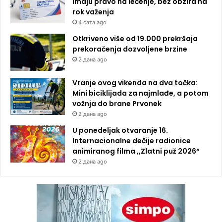
imaju pravo na lečenje, bez obzira na
rok važenja
4 сата ago
Otkriveno više od 19.000 prekršaja
prekoračenja dozvoljene brzine
2 дана ago
Vranje ovog vikenda na dva točka:
Mini biciklijada za najmlađe, a potom
vožnja do brane Prvonek
2 дана ago
U ponedeljak otvaranje 16.
Internacionalne dečije radionice
animiranog filma ,,Zlatni puž 2026“
2 дана ago