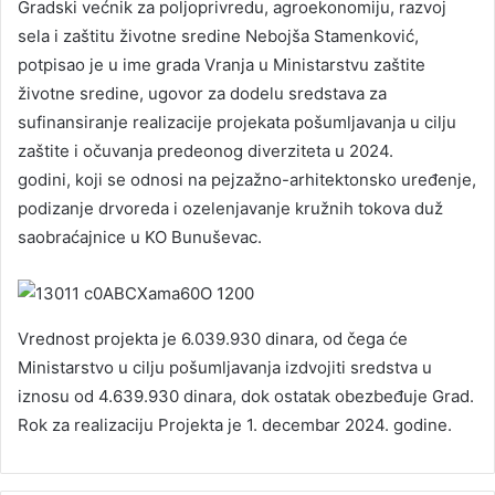
Gradski većnik za poljoprivredu, agroekonomiju, razvoj
sela i zaštitu životne sredine Nebojša Stamenković,
potpisao je u ime grada Vranja u Ministarstvu zaštite
životne sredine, ugovor za dodelu sredstava za
sufinansiranje realizacije projekata pošumljavanja u cilju
zaštite i očuvanja predeonog diverziteta u 2024.
godini, koji se odnosi na pejzažno-arhitektonsko uređenje,
podizanje drvoreda i ozelenjavanje kružnih tokova duž
saobraćajnice u KO Bunuševac.
Vrednost projekta je 6.039.930 dinara, od čega će
Ministarstvo u cilju pošumljavanja izdvojiti sredstva u
iznosu od 4.639.930 dinara, dok ostatak obezbeđuje Grad.
Rok za realizaciju Projekta je 1. decembar 2024. godine.