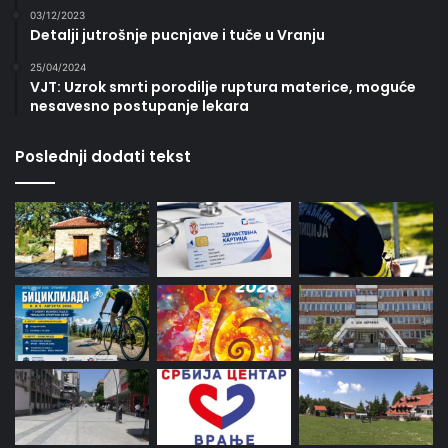
03/12/2023
Detalji jutrošnje pucnjave i tuče u Vranju
25/04/2024
VJT: Uzrok smrti porodilje ruptura materice, moguće
nesavesno postupanje lekara
Poslednji dodati tekst