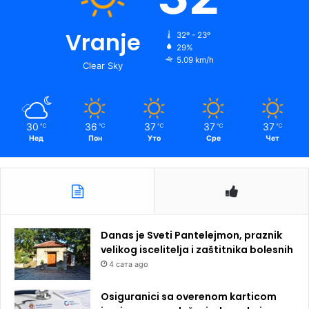
Vranje
32º - 23º
29%
5.09 km/h
Clear Sky
30
36
37
37
37
℃
℃
℃
℃
℃
Нед
Пон
Уто
Сре
Чет
Danas je Sveti Pantelejmon, praznik
velikog iscelitelja i zaštitnika bolesnih
4 сата ago
Osiguranici sa overenom karticom