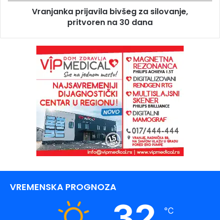
Vranjanka prijavila bivšeg za silovanje,
pritvoren na 30 dana
VREMENSKA PROGNOZA
32
℃