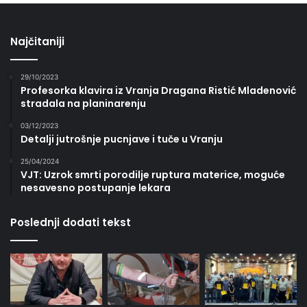
Najčitaniji
29/10/2023
Profesorka klavira iz Vranja Dragana Ristić Mladenović
stradala na planinarenju
03/12/2023
Detalji jutrošnje pucnjave i tuče u Vranju
25/04/2024
VJT: Uzrok smrti porodilje ruptura materice, moguće
nesavesno postupanje lekara
Poslednji dodati tekst