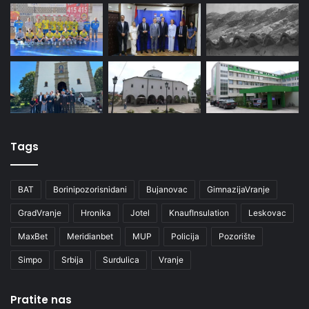
Tags
BAT
Borinipozorisnidani
Bujanovac
GimnazijaVranje
GradVranje
Hronika
Jotel
KnaufInsulation
Leskovac
MaxBet
Meridianbet
MUP
Policija
Pozorište
Simpo
Srbija
Surdulica
Vranje
Pratite nas