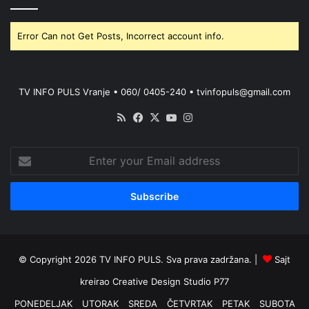
Error Can not Get Posts, Incorrect account info.
TV INFO PULS Vranje • 060/ 0405-240 • tvinfopuls@gmail.com
RSS
Facebook
X
YouTube
Instagram
Enter
your
Email
address
© Copyright 2026 TV INFO PULS. Sva prava zadržana. |
Sajt
kreirao
Creative Design Studio P77
PONEDELJAK
UTORAK
SREDA
ČETVRTAK
PETAK
SUBOTA