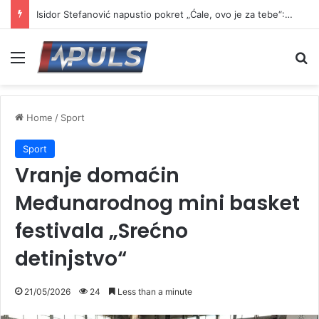
Isidor Stefanović napustio pokret „Ćale, ovo je za tebe“: Najavio formiranje novog pokreta
Menu
Se
Home
/
Sport
Sport
Vranje domaćin
Međunarodnog mini basket
festivala „Srećno
detinjstvo“
21/05/2026
24
Less than a minute