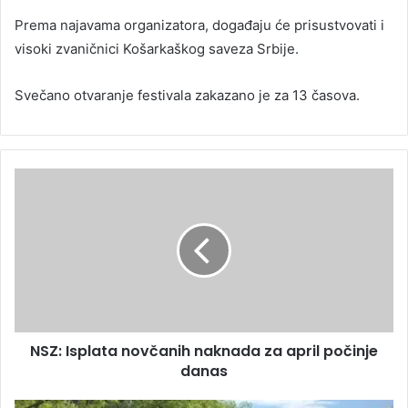
Prema najavama organizatora, događaju će prisustvovati i
visoki zvaničnici Košarkaškog saveza Srbije.
Svečano otvaranje festivala zakazano je za 13 časova.
NSZ: Isplata novčanih naknada za april počinje
danas