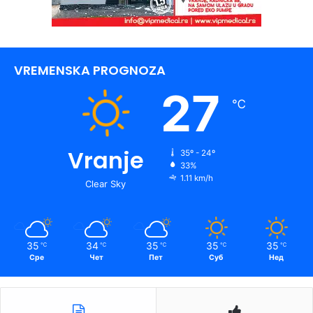
VREMENSKA PROGNOZA
27
℃
Vranje
35º - 24º
33%
1.11 km/h
Clear Sky
35
34
35
35
35
℃
℃
℃
℃
℃
Сре
Чет
Пет
Суб
Нед