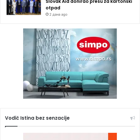
Slovak Aid donirao presu za kartonski
otpad
2 дана ago
Vodič Istina bez senzacije