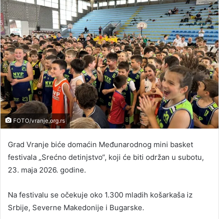
FOTO/vranje.org.rs
Grad Vranje biće domaćin Međunarodnog mini basket
festivala „Srećno detinjstvo“, koji će biti održan u subotu,
23. maja 2026. godine.
Na festivalu se očekuje oko 1.300 mladih košarkaša iz
Srbije, Severne Makedonije i Bugarske.