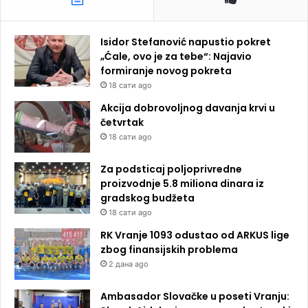
Isidor Stefanović napustio pokret
„Ćale, ovo je za tebe“: Najavio
formiranje novog pokreta
18 сати ago
Akcija dobrovoljnog davanja krvi u
četvrtak
18 сати ago
Za podsticaj poljoprivredne
proizvodnje 5.8 miliona dinara iz
gradskog budžeta
18 сати ago
RK Vranje 1093 odustao od ARKUS lige
zbog finansijskih problema
2 дана ago
Ambasador Slovačke u poseti Vranju: