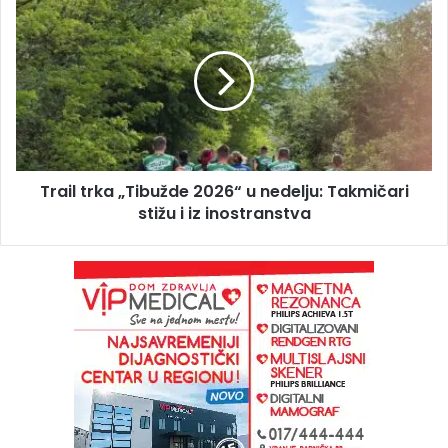
Trail trka „Tibužde 2026“ u nedelju: Takmičari
stižu i iz inostranstva