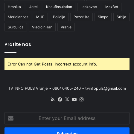
Hronika
Jotel
KnaufInsulation
Leskovac
MaxBet
Meridianbet
MUP
Policija
Pozorište
Simpo
Srbija
Surdulica
VladičinHan
Vranje
Pratite nas
Error Can not Get Posts, Incorrect account info.
TV INFO PULS Vranje • 060/ 0405-240 • tvinfopuls@gmail.com
RSS
Facebook
X
YouTube
Instagram
Enter
your
Email
address