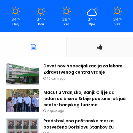
34
34
36
34
34
℃
℃
℃
℃
℃
Нед
Пон
Уто
Сре
Чет
Devet novih specijalizacija za lekare
Zdravstvenog centra Vranje
15 сати ago
Macut u Vranjskoj Banji: Cilj je da
jedan od bisera Srbije postane još jači
centar banjskog turizma
2 дана ago
Predstavljena poštanska marka
posvećena Borislavu Stankoviću