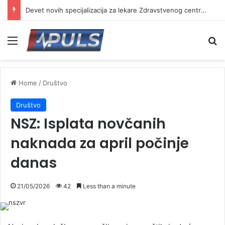
Devet novih specijalizacija za lekare Zdravstvenog centra Vranje
Menu
Se
Home
/
Društvo
Društvo
NSZ: Isplata novčanih
naknada za april počinje
danas
21/05/2026
42
Less than a minute