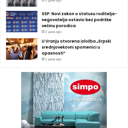
2 дана ago
SSP: Novi zakon o statusu roditelja-
negovatelja ostavio bez podrške
većinu porodica
2 дана ago
U Vranju otvorena izložba „Srpski
srednjovekovni spomenici u
opasnosti“
2 дана ago