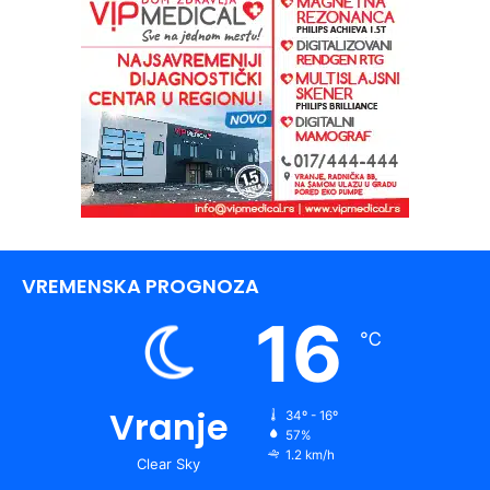
VREMENSKA PROGNOZA
16
℃
Vranje
34º - 16º
57%
1.2 km/h
Clear Sky