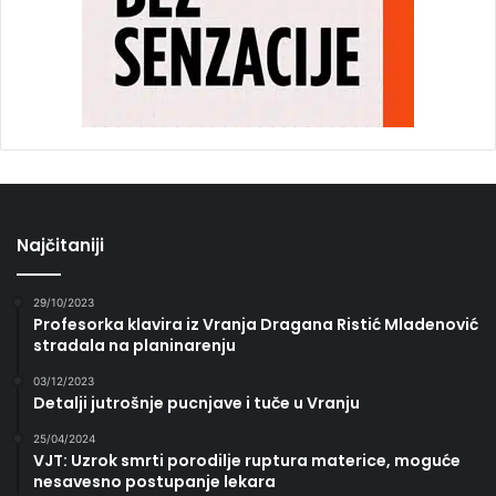
Najčitaniji
29/10/2023
Profesorka klavira iz Vranja Dragana Ristić Mladenović
stradala na planinarenju
03/12/2023
Detalji jutrošnje pucnjave i tuče u Vranju
25/04/2024
VJT: Uzrok smrti porodilje ruptura materice, moguće
nesavesno postupanje lekara