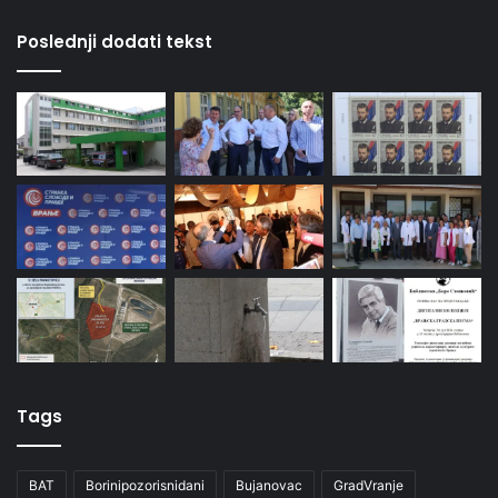
Poslednji dodati tekst
Tags
BAT
Borinipozorisnidani
Bujanovac
GradVranje