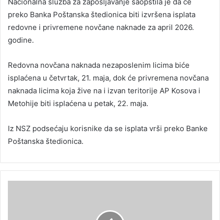
Nacionalna služba za zapošljavanje saopštila je da će
preko Banka Poštanska štedionica biti izvršena isplata
redovne i privremene novčane naknade za april 2026.
godine.
Redovna novčana naknada nezaposlenim licima biće
isplaćena u četvrtak, 21. maja, dok će privremena novčana
naknada licima koja žive na i izvan teritorije AP Kosova i
Metohije biti isplaćena u petak, 22. maja.
Iz NSZ podsećaju korisnike da se isplata vrši preko Banke
Poštanska štedionica.