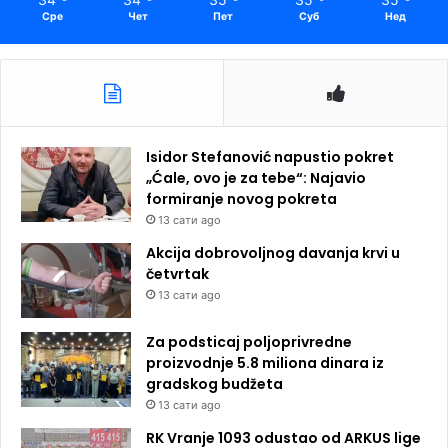
Сре
Чет
Пет
Суб
Нед
Isidor Stefanović napustio pokret
„Ćale, ovo je za tebe“: Najavio
formiranje novog pokreta
13 сати ago
Akcija dobrovoljnog davanja krvi u
četvrtak
13 сати ago
Za podsticaj poljoprivredne
proizvodnje 5.8 miliona dinara iz
gradskog budžeta
13 сати ago
RK Vranje 1093 odustao od ARKUS lige