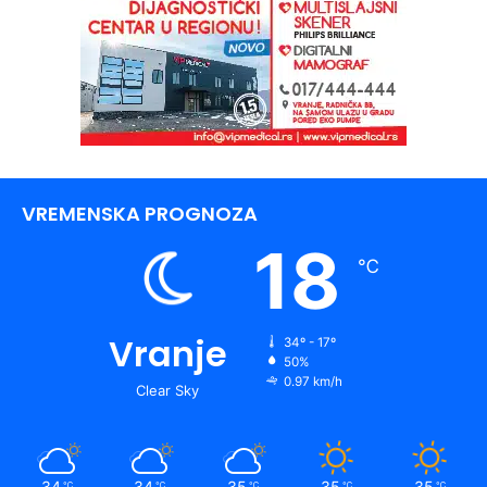
VREMENSKA PROGNOZA
18
℃
Vranje
34º - 17º
50%
0.97 km/h
Clear Sky
34
34
35
35
35
℃
℃
℃
℃
℃