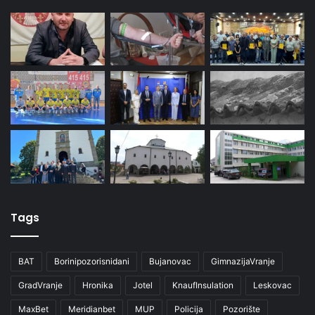
Tags
BAT
Borinipozorisnidani
Bujanovac
GimnazijaVranje
GradVranje
Hronika
Jotel
KnaufInsulation
Leskovac
MaxBet
Meridianbet
MUP
Policija
Pozorište