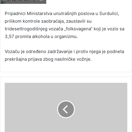
Pripadnici Ministarstva unutrašnjih poslova u Surdulici,
prilikom kontrole saobraćaja, zaustavili su
tridesettrogodišnjeg vozača „folksvagena“ koji je vozio sa
3,57 promila alkohola u organizmu.
Vozaču je određeno zadržavanje i protiv njega je podneta
prekršajna prijava zbog nasilničke vožnje.