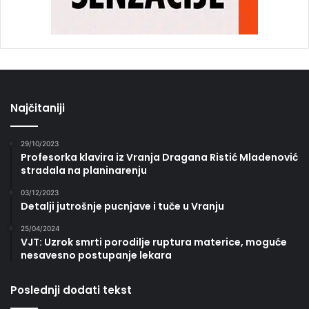
Najčitaniji
29/10/2023
Profesorka klavira iz Vranja Dragana Ristić Mladenović
stradala na planinarenju
03/12/2023
Detalji jutrošnje pucnjave i tuče u Vranju
25/04/2024
VJT: Uzrok smrti porodilje ruptura materice, moguće
nesavesno postupanje lekara
Poslednji dodati tekst