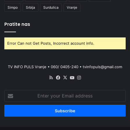
Simpo
Srbija
Surdulica
Vranje
Pratite nas
Error Can not Get Posts, Incorrect account info.
TV INFO PULS Vranje • 060/ 0405-240 • tvinfopuls@gmail.com
RSS
Facebook
X
YouTube
Instagram
Enter
your
Email
address