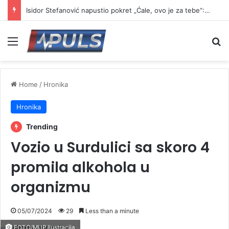
Isidor Stefanović napustio pokret „Ćale, ovo je za tebe“: Najavio formiranje novog pokreta
Menu
Se
Home
/
Hronika
Hronika
Trending
Vozio u Surdulici sa skoro 4
promila alkohola u
organizmu
05/07/2024
29
Less than a minute
FOTO/MUP Ilustracija