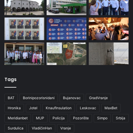
Tags
BAT
Borinipozorisnidani
Bujanovac
GradVranje
Hronika
Jotel
KnaufInsulation
Leskovac
MaxBet
Meridianbet
MUP
Policija
Pozorište
Simpo
Srbija
Surdulica
VladičinHan
Vranje