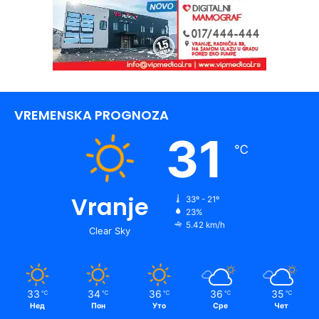
VREMENSKA PROGNOZA
31
℃
Vranje
33º - 21º
23%
5.42 km/h
Clear Sky
33
34
36
36
35
℃
℃
℃
℃
℃
Нед
Пон
Уто
Сре
Чет