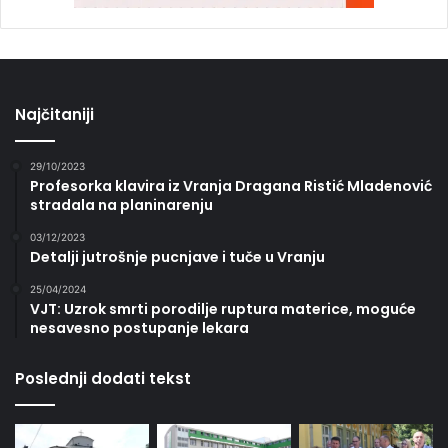
Najčitaniji
29/10/2023
Profesorka klavira iz Vranja Dragana Ristić Mladenović
stradala na planinarenju
03/12/2023
Detalji jutrošnje pucnjave i tuče u Vranju
25/04/2024
VJT: Uzrok smrti porodilje ruptura materice, moguće
nesavesno postupanje lekara
Poslednji dodati tekst