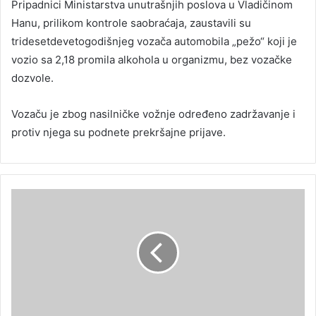
Pripadnici Ministarstva unutrašnjih poslova u Vladičinom
Hanu, prilikom kontrole saobraćaja, zaustavili su
tridesetdevetogodišnjeg vozača automobila „pežo“ koji je
vozio sa 2,18 promila alkohola u organizmu, bez vozačke
dozvole.
Vozaču je zbog nasilničke vožnje određeno zadržavanje i
protiv njega su podnete prekršajne prijave.