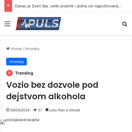
Danas je Sveti Ilija, veliki praznik i jedna od najpoštovanijih slava
Menu
Se
Home
/
Hronika
Hronika
Trending
Vozio bez dozvole pod
dejstvom alkohola
29/05/2024
37
Less than a minute