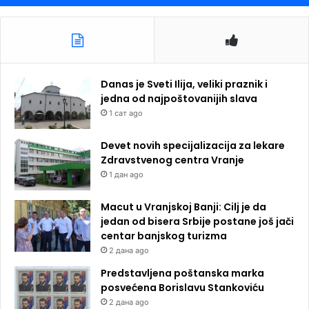
Danas je Sveti Ilija, veliki praznik i
jedna od najpoštovanijih slava
1 сат ago
Devet novih specijalizacija za lekare
Zdravstvenog centra Vranje
1 дан ago
Macut u Vranjskoj Banji: Cilj je da
jedan od bisera Srbije postane još jači
centar banjskog turizma
2 дана ago
Predstavljena poštanska marka
posvećena Borislavu Stankoviću
2 дана ago