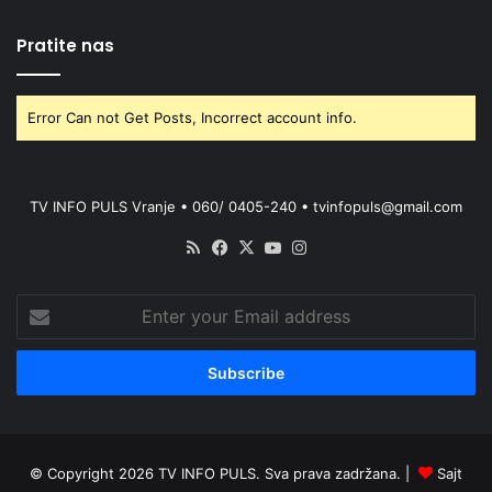
Pratite nas
Error Can not Get Posts, Incorrect account info.
TV INFO PULS Vranje • 060/ 0405-240 • tvinfopuls@gmail.com
RSS
Facebook
X
YouTube
Instagram
Enter
your
Email
address
© Copyright 2026 TV INFO PULS. Sva prava zadržana. |
Sajt