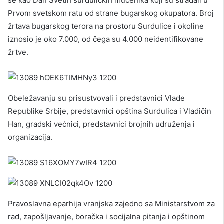
se kao Dan Svetih surduličkih mučenika koji su stradali u
Prvom svetskom ratu od strane bugarskog okupatora. Broj
žrtava bugarskog terora na prostoru Surdulice i okoline
iznosio je oko 7.000, od čega su 4.000 neidentifikovane
žrtve.
Obeležavanju su prisustvovali i predstavnici Vlade
Republike Srbije, predstavnici opština Surdulica i Vladičin
Han, gradski većnici, predstavnici brojnih udruženja i
organizacija.
Pravoslavna eparhija vranjska zajedno sa Ministarstvom za
rad, zapošljavanje, boračka i socijalna pitanja i opštinom