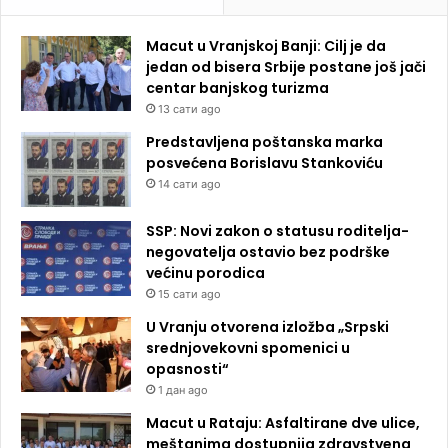
Macut u Vranjskoj Banji: Cilj je da
jedan od bisera Srbije postane još jači
centar banjskog turizma
13 сати ago
Predstavljena poštanska marka
posvećena Borislavu Stankoviću
14 сати ago
SSP: Novi zakon o statusu roditelja-
negovatelja ostavio bez podrške
većinu porodica
15 сати ago
U Vranju otvorena izložba „Srpski
srednjovekovni spomenici u
opasnosti“
1 дан ago
Macut u Rataju: Asfaltirane dve ulice,
meštanima dostupnija zdravstvena