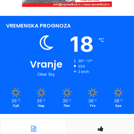
VREMENSKA PROGNOZA
18
℃
Vranje
35º - 17º
50%
2 km/h
Clear Sky
35
35
35
36
38
℃
℃
℃
℃
℃
Суб
Нед
Пон
Уто
Сре