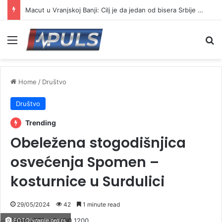
Macut u Vranjskoj Banji: Cilj je da jedan od bisera Srbije postane još jači centar banjskog turizma
Menu
Se
Home
/
Društvo
Društvo
Trending
Obeležena stogodišnjica
osvećenja Spomen –
kosturnice u Surdulici
29/05/2024
42
1 minute read
FOTO/vranje.org.rs