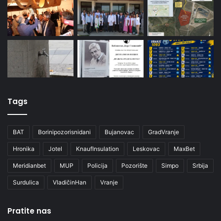
Tags
BAT
Borinipozorisnidani
Bujanovac
GradVranje
Hronika
Jotel
KnaufInsulation
Leskovac
MaxBet
Meridianbet
MUP
Policija
Pozorište
Simpo
Srbija
Surdulica
VladičinHan
Vranje
Pratite nas