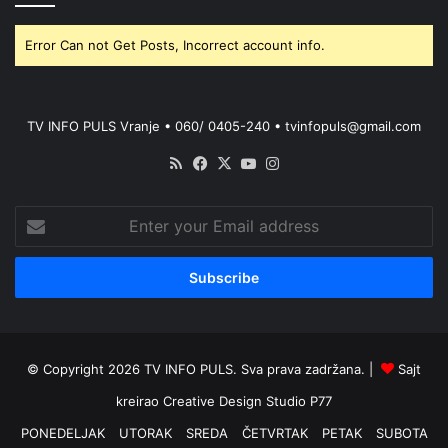
Error Can not Get Posts, Incorrect account info.
TV INFO PULS Vranje • 060/ 0405-240 • tvinfopuls@gmail.com
RSS
Facebook
X
YouTube
Instagram
Enter
your
Email
address
© Copyright 2026 TV INFO PULS. Sva prava zadržana. |
Sajt
kreirao
Creative Design Studio P77
PONEDELJAK
UTORAK
SREDA
ČETVRTAK
PETAK
SUBOTA