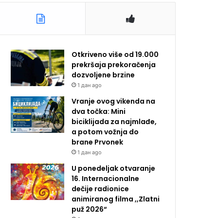
Otkriveno više od 19.000
prekršaja prekoračenja
dozvoljene brzine
1 дан ago
Vranje ovog vikenda na
dva točka: Mini
biciklijada za najmlađe,
a potom vožnja do
brane Prvonek
1 дан ago
U ponedeljak otvaranje
16. Internacionalne
dečije radionice
animiranog filma ,,Zlatni
puž 2026“