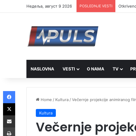
Недеља, август 9 2026
POSLEDNJE VESTI
Otkriveno
NASLOVNA
VESTI
O NAMA
TV
PR
Facebook
Home
/
Kultura
/
Večernje projekcije animiranog fi
X
Kultura
Share via Email
Večernje projek
Print