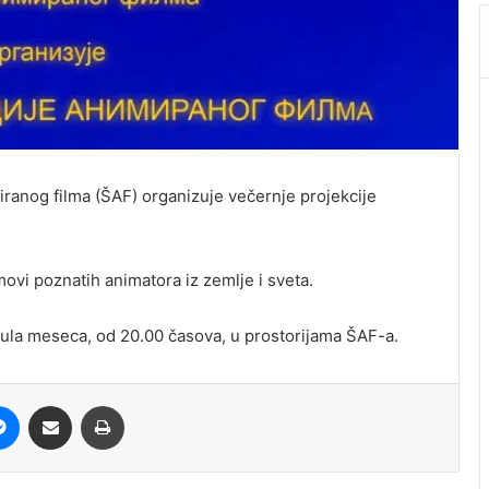
miranog filma (ŠAF) organizuje večernje projekcije
lmovi poznatih animatora iz zemlje i sveta.
jula meseca, od 20.00 časova, u prostorijama ŠAF-a.
it
Messenger
Share via Email
Print