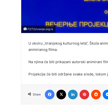
FOTO/vranje.org.rs
U okviru „Vranjskog kulturnog leta“, Škola ani
animiranog filma.
Na njima će biti prikazani autorski animirani fi
Projekcije će biti održane svake srede, tokom 
Facebook
X
LinkedIn
Pinterest
Redd
Share