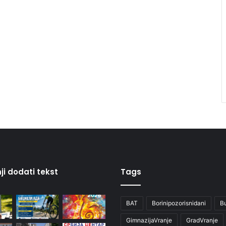
ji dodati tekst
Tags
BAT
Borinipozorisnidani
B
GimnazijaVranje
GradVranje