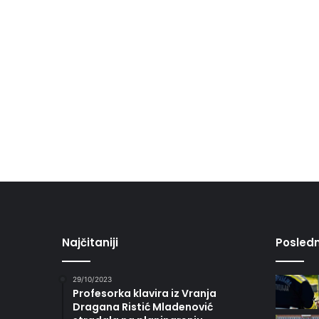
Najčitaniji
Posledn
29/10/2023
Profesorka klavira iz Vranja
Dragana Ristić Mladenović