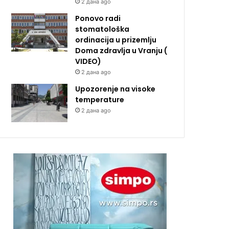
2 дана ago
Ponovo radi
stomatološka
ordinacija u prizemlju
Doma zdravlja u Vranju (
VIDEO)
2 дана ago
Upozorenje na visoke
temperature
2 дана ago