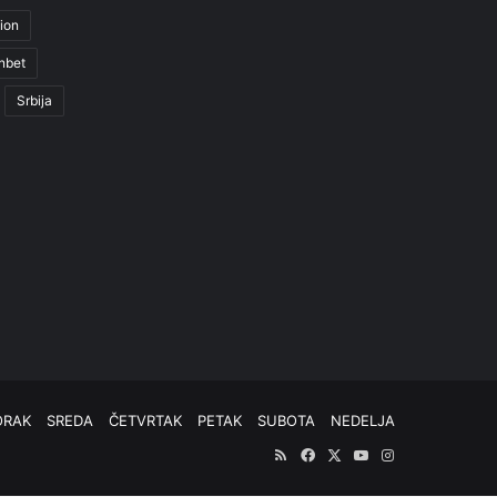
ion
nbet
Srbija
ORAK
SREDA
ČETVRTAK
PETAK
SUBOTA
NEDELJA
RSS
Facebook
X
YouTube
Instagram