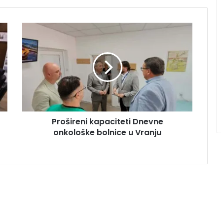
Prošireni kapaciteti Dnevne
onkološke bolnice u Vranju