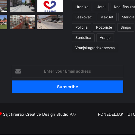
Hronika
Jotel
KnaufInsulat
Leskovac
MaxBet
Meridia
Policija
Pozorište
Simpo
Surdulica
Vranje
Vranjskagradskapesma
Enter
your
Email
address
Sajt kreirao
Creative Design Studio P77
PONEDELJAK
UT