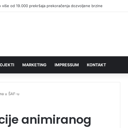
 više od 19.000 prekršaja prekoračenja dozvoljene brzine
OJEKTI
MARKETING
IMPRESSUM
KONTAKT
lma u ŠAF-u
cije animiranog