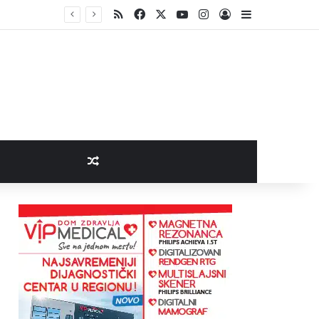
RSS
Facebook
X
YouTube
Instagram
Log In
Sidebar
Random Article