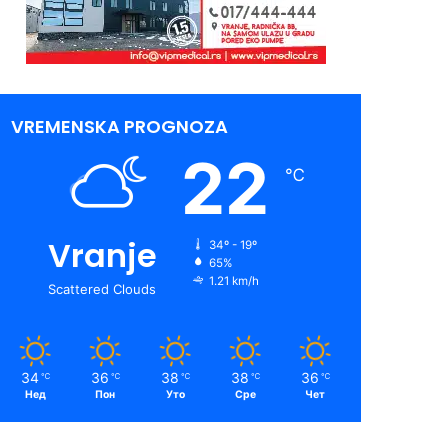
VREMENSKA PROGNOZA
22
℃
Vranje
34º - 19º
65%
1.21 km/h
Scattered Clouds
34
36
38
38
36
℃
℃
℃
℃
℃
Нед
Пон
Уто
Сре
Чет