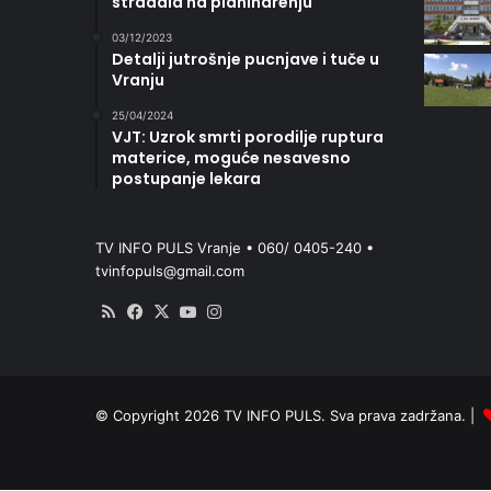
stradala na planinarenju
03/12/2023
Detalji jutrošnje pucnjave i tuče u
Vranju
25/04/2024
VJT: Uzrok smrti porodilje ruptura
materice, moguće nesavesno
postupanje lekara
TV INFO PULS Vranje • 060/ 0405-240 •
tvinfopuls@gmail.com
RSS
Facebook
X
YouTube
Instagram
© Copyright 2026 TV INFO PULS. Sva prava zadržana. |