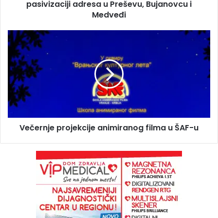
pasivizaciji adresa u Preševu, Bujanovcu i
Medveđi
Večernje projekcije animiranog filma u ŠAF-u