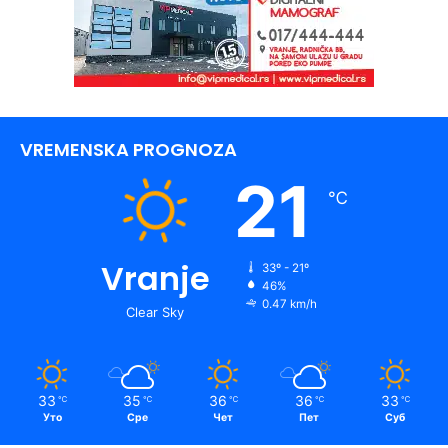
VREMENSKA PROGNOZA
21
℃
Vranje
33º - 21º
46%
0.47 km/h
Clear Sky
33
35
36
36
33
℃
℃
℃
℃
℃
Уто
Сре
Чет
Пет
Суб