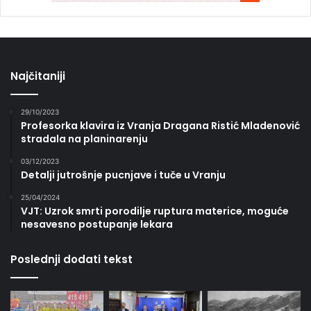
Najčitaniji
29/10/2023
Profesorka klavira iz Vranja Dragana Ristić Mladenović
stradala na planinarenju
03/12/2023
Detalji jutrošnje pucnjave i tuče u Vranju
25/04/2024
VJT: Uzrok smrti porodilje ruptura materice, moguće
nesavesno postupanje lekara
Poslednji dodati tekst