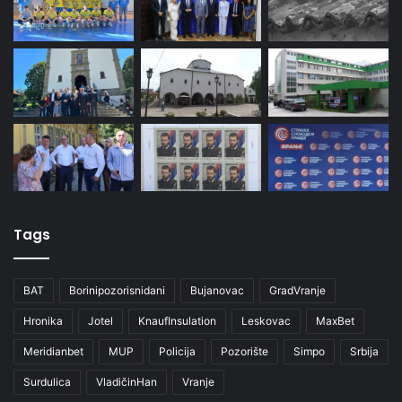
Tags
BAT
Borinipozorisnidani
Bujanovac
GradVranje
Hronika
Jotel
KnaufInsulation
Leskovac
MaxBet
Meridianbet
MUP
Policija
Pozorište
Simpo
Srbija
Surdulica
VladičinHan
Vranje