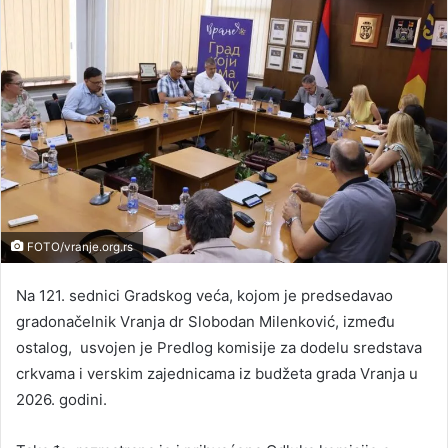
FOTO/vranje.org.rs
Na 121. sednici Gradskog veća, kojom je predsedavao
gradonačelnik Vranja dr Slobodan Milenković, između
ostalog, usvojen je Predlog komisije za dodelu sredstava
crkvama i verskim zajednicama iz budžeta grada Vranja u
2026. godini.