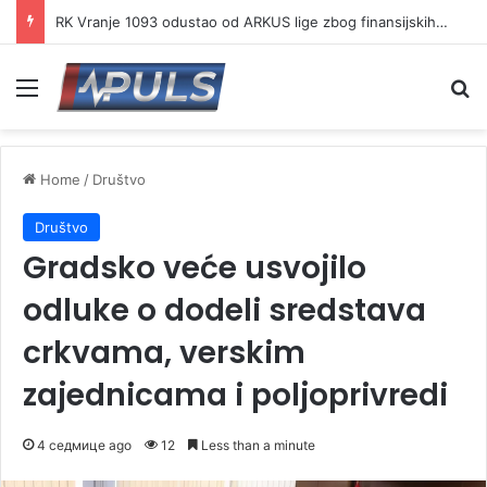
RK Vranje 1093 odustao od ARKUS lige zbog finansijskih problema
Menu
Se
Home
/
Društvo
Društvo
Gradsko veće usvojilo
odluke o dodeli sredstava
crkvama, verskim
zajednicama i poljoprivredi
4 седмице ago
12
Less than a minute