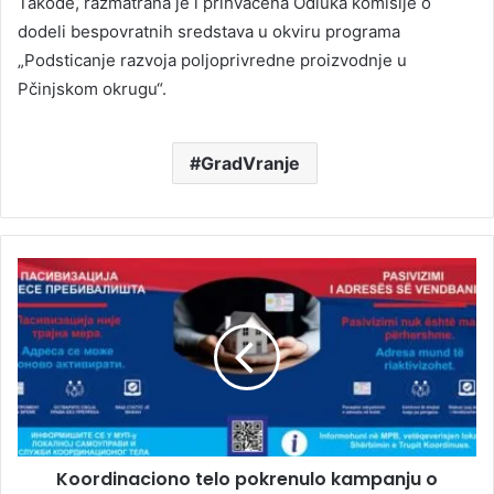
Takođe, razmatrana je i prihvaćena Odluka komisije o
dodeli bespovratnih sredstava u okviru programa
„Podsticanje razvoja poljoprivredne proizvodnje u
Pčinjskom okrugu“.
GradVranje
Koordinaciono telo pokrenulo kampanju o