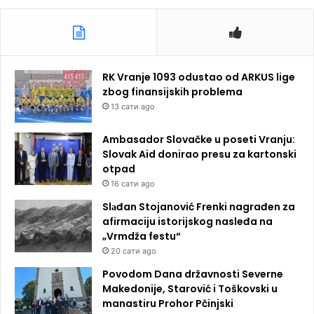
RK Vranje 1093 odustao od ARKUS lige
zbog finansijskih problema
13 сати ago
Ambasador Slovačke u poseti Vranju:
Slovak Aid donirao presu za kartonski
otpad
16 сати ago
Slаđan Stojanović Frenki nagrađen za
afirmaciju istorijskog nasleđa na
„Vrmdža festu“
20 сати ago
Povodom Dana državnosti Severne
Makedonije, Starović i Toškovski u
manastiru Prohor Pčinjski