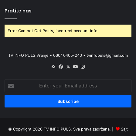
Pratite nas
Error Can not Get Posts, Incorrect account info.
TV INFO PULS Vranje • 060/ 0405-240 • tvinfopuls@gmail.com
RSS
Facebook
X
YouTube
Instagram
Enter
your
Email
address
© Copyright 2026 TV INFO PULS. Sva prava zadržana. |
Sajt