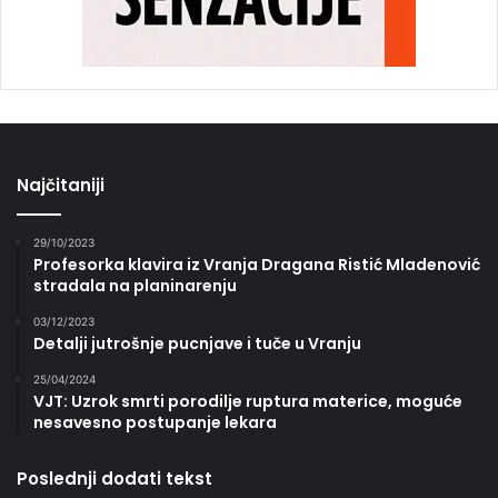
Najčitaniji
29/10/2023
Profesorka klavira iz Vranja Dragana Ristić Mladenović
stradala na planinarenju
03/12/2023
Detalji jutrošnje pucnjave i tuče u Vranju
25/04/2024
VJT: Uzrok smrti porodilje ruptura materice, moguće
nesavesno postupanje lekara
Poslednji dodati tekst