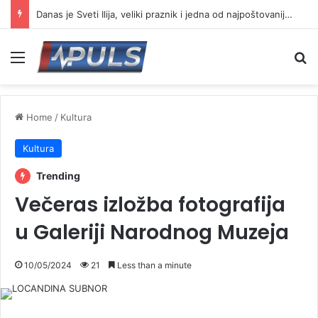
Danas je Sveti Ilija, veliki praznik i jedna od najpoštovanijih slava
Menu
Se
Home
/
Kultura
Kultura
Trending
Večeras izložba fotografija
u Galeriji Narodnog Muzeja
10/05/2024
21
Less than a minute