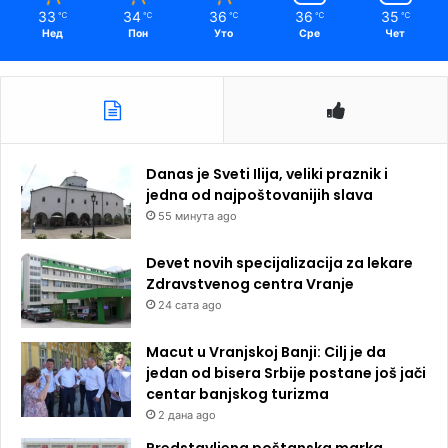
33
34
36
36
35
℃
℃
℃
℃
℃
Нед
Пон
Уто
Сре
Чет
Danas je Sveti Ilija, veliki praznik i
jedna od najpoštovanijih slava
55 минута ago
Devet novih specijalizacija za lekare
Zdravstvenog centra Vranje
24 сата ago
Macut u Vranjskoj Banji: Cilj je da
jedan od bisera Srbije postane još jači
centar banjskog turizma
2 дана ago
Predstavljena poštanska marka