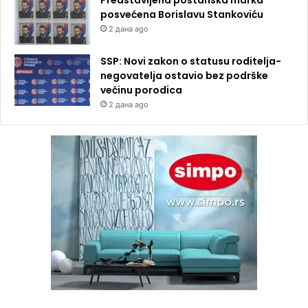
posvećena Borislavu Stankoviću
2 дана ago
SSP: Novi zakon o statusu roditelja-
negovatelja ostavio bez podrške
većinu porodica
2 дана ago