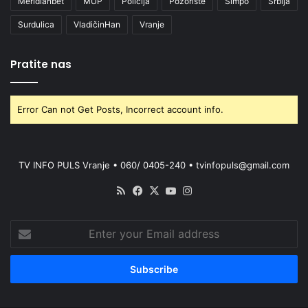
Meridianbet
MUP
Policija
Pozorište
Simpo
Srbija
Surdulica
VladičinHan
Vranje
Pratite nas
Error Can not Get Posts, Incorrect account info.
TV INFO PULS Vranje • 060/ 0405-240 • tvinfopuls@gmail.com
RSS
Facebook
X
YouTube
Instagram
Enter
your
Email
address