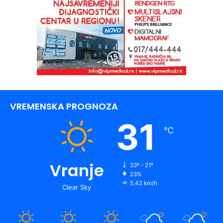
VREMENSKA PROGNOZA
31
℃
Vranje
33º - 21º
23%
5.42 km/h
Clear Sky