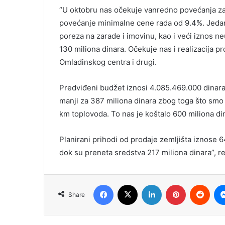
“U oktobru nas očekuje vanredno povećanja za
povećanje minimalne cene rada od 9.4%. Jedan 
poreza na zarade i imovinu, kao i veći iznos n
130 miliona dinara. Očekuje nas i realizacija p
Omladinskog centra i drugi.
Predviđeni budžet iznosi 4.085.469.000 dinara,
manji za 387 miliona dinara zbog toga što smo 
km toplovoda. To nas je koštalo 600 miliona di
Planirani prihodi od prodaje zemljišta iznose 6
dok su preneta sredstva 217 miliona dinara”, re
Facebook
X
LinkedIn
Pinterest
Redd
Share