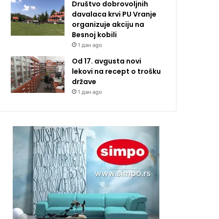
Društvo dobrovoljnih
davalaca krvi PU Vranje
organizuje akciju na
Besnoj kobili
1 дан ago
Od 17. avgusta novi
lekovi na recept o trošku
države
1 дан ago