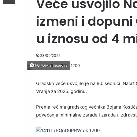
Veće usvojilo N
izmeni i dopuni
u iznosu od 4 mi
23/09/2025
FOTO/vranje.org.rs
Gradsko veće usvojilo je na 80. sednici Nacrt
Vranja za 2025. godinu.
Prema rečima gradskog većnika Bojana Kostića,
povećanja minimalne zarade i zarada u zdravstvu