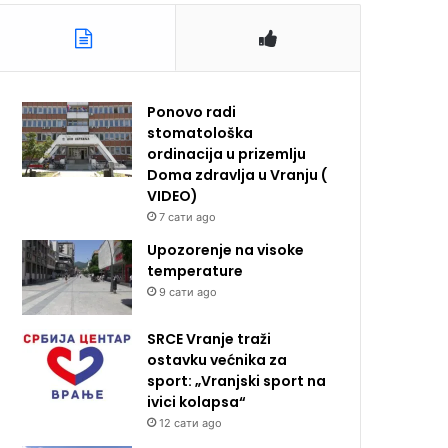
Ponovo radi
stomatološka
ordinacija u prizemlju
Doma zdravlja u Vranju (
VIDEO)
7 сати ago
Upozorenje na visoke
temperature
9 сати ago
SRCE Vranje traži
ostavku većnika za
sport: „Vranjski sport na
ivici kolapsa“
12 сати ago