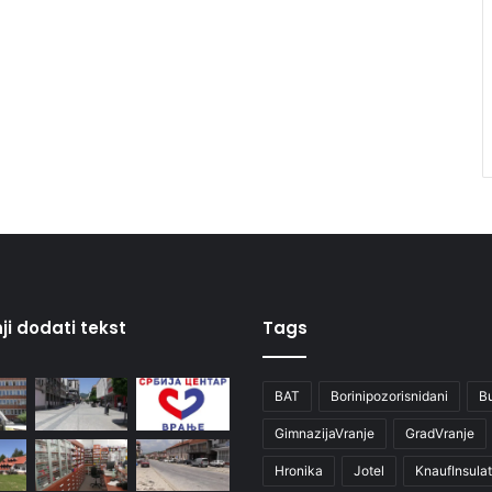
ji dodati tekst
Tags
BAT
Borinipozorisnidani
B
GimnazijaVranje
GradVranje
Hronika
Jotel
KnaufInsulat