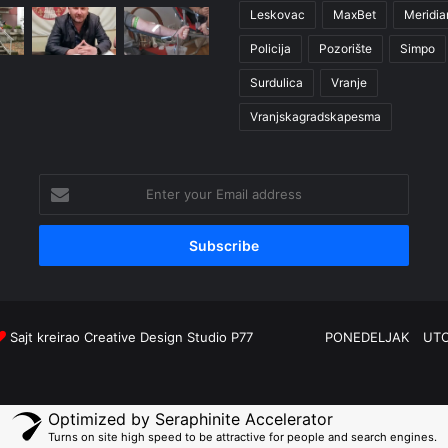
Leskovac
MaxBet
Meridia
Policija
Pozorište
Simpo
Surdulica
Vranje
Vranjskagradskapesma
Enter
your
Email
address
Sajt kreirao
Creative Design Studio P77
PONEDELJAK
UT
Optimized by Seraphinite Accelerator
Turns on site high speed to be attractive for people and search engines.