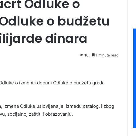
acrt Odluke o
 Odluke o budžetu
lijarde dinara
16
1 minute read
 Odluke o izmeni i dopuni Odluke o budžetu grada
 izmena Odluke uslovljena je, između ostalog, i zbog
, socijalnoj zaštiti i obrazovanju.