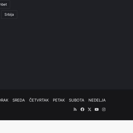
nbet
Srbija
ORAK
SREDA
ČETVRTAK
PETAK
SUBOTA
NEDELJA
RSS
Facebook
X
YouTube
Instagram