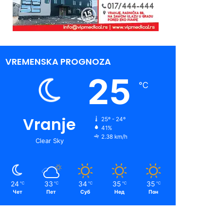
VREMENSKA PROGNOZA
25
℃
Vranje
25º - 24º
41%
2.38 km/h
Clear Sky
24
33
34
35
35
℃
℃
℃
℃
℃
Чет
Пет
Суб
Нед
Пон