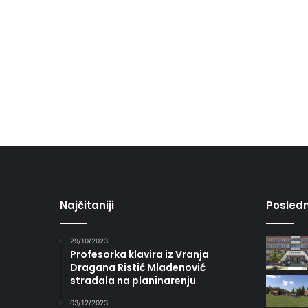
Najčitaniji
Posledn
29/10/2023
Profesorka klavira iz Vranja
Dragana Ristić Mladenović
stradala na planinarenju
03/12/2023