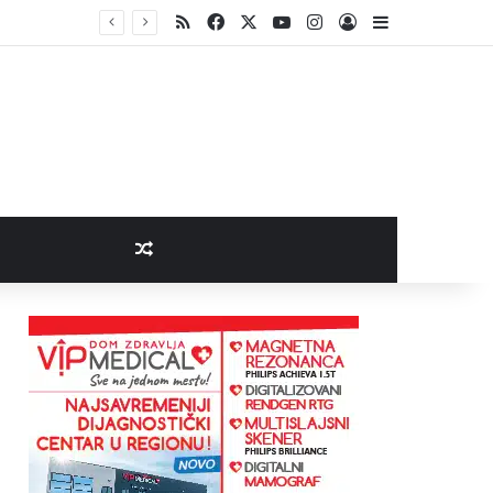
RSS
Facebook
X
YouTube
Instagram
Log In
Sidebar
Random Article