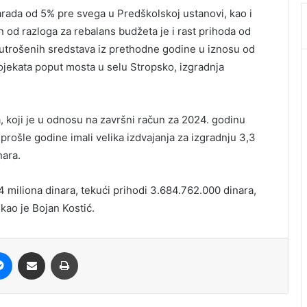
rada od 5% pre svega u Predškolskoj ustanovi, kao i
od razloga za rebalans budžeta je i rast prihoda od
eutrošenih sredstava iz prethodne godine u iznosu od
rojekata poput mosta u selu Stropsko, izgradnja
 koji je u odnosu na završni račun za 2024. godinu
prošle godine imali velika izdvajanja za izgradnju 3,3
nara.
4 miliona dinara, tekući prihodi 3.684.762.000 dinara,
kao je Bojan Kostić.
it
Messenger
Share via Email
Print