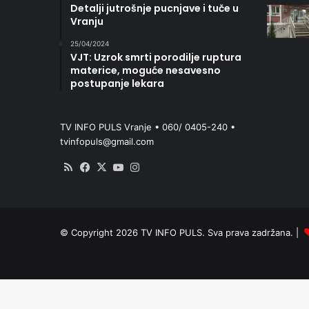
Detalji jutrošnje pucnjave i tuče u
Vranju
25/04/2024
VJT: Uzrok smrti porodilje ruptura
materice, moguće nesavesno
postupanje lekara
TV INFO PULS Vranje • 060/ 0405-240 •
tvinfopuls@gmail.com
RSS
Facebook
X
YouTube
Instagram
© Copyright 2026 TV INFO PULS. Sva prava zadržana. |