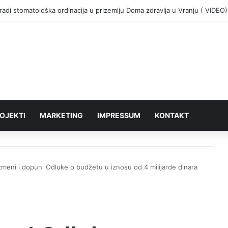
adi stomatološka ordinacija u prizemlju Doma zdravlja u Vranju ( VIDEO)
OJEKTI
MARKETING
IMPRESSUM
KONTAKT
zmeni i dopuni Odluke o budžetu u iznosu od 4 milijarde dinara