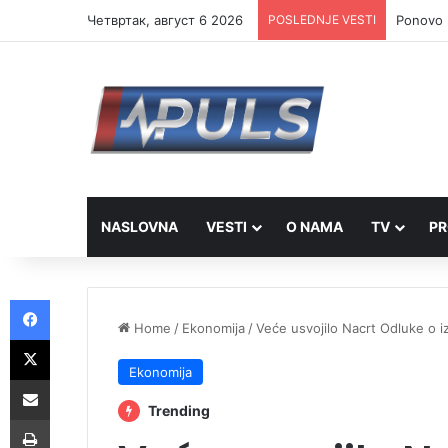
Четвртак, август 6 2026
POSLEDNJE VESTI
Ponovo r
NASLOVNA
VESTI
O NAMA
TV
PR
Facebook
Home
/
Ekonomija
/
Veće usvojilo Nacrt Odluke o i
X
Ekonomija
Share via Email
Trending
Print