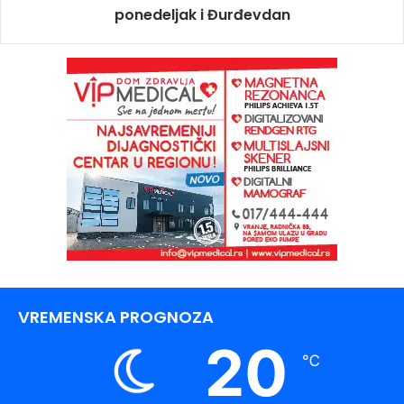
ponedeljak i Đurđevdan
VREMENSKA PROGNOZA
20
℃