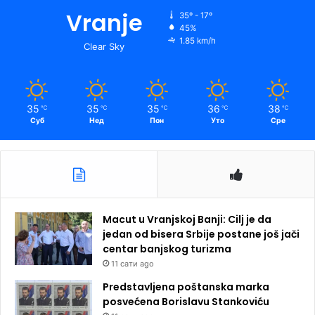
Vranje
35º - 17º
45%
1.85 km/h
Clear Sky
35
35
35
36
38
℃
℃
℃
℃
℃
Суб
Нед
Пон
Уто
Сре
Macut u Vranjskoj Banji: Cilj je da
jedan od bisera Srbije postane još jači
centar banjskog turizma
11 сати ago
Predstavljena poštanska marka
posvećena Borislavu Stankoviću