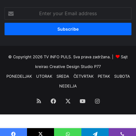
Enter
your
Email
address
© Copyright 2026 TV INFO PULS. Sva prava zadržana. |
Sajt
kreirao
Creative Design Studio P77
PONEDELJAK
UTORAK
SREDA
ČETVRTAK
PETAK
SUBOTA
NEDELJA
RSS
Facebook
X
YouTube
Instagram
Optimized by Seraphinite Accelerator