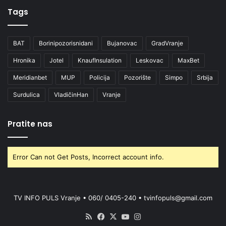
Tags
BAT
Borinipozorisnidani
Bujanovac
GradVranje
Hronika
Jotel
KnaufInsulation
Leskovac
MaxBet
Meridianbet
MUP
Policija
Pozorište
Simpo
Srbija
Surdulica
VladičinHan
Vranje
Pratite nas
Error Can not Get Posts, Incorrect account info.
TV INFO PULS Vranje • 060/ 0405-240 • tvinfopuls@gmail.com
RSS
Facebook
X
YouTube
Instagram