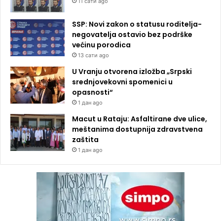
11 сати ago
SSP: Novi zakon o statusu roditelja-
negovatelja ostavio bez podrške
većinu porodica
13 сати ago
U Vranju otvorena izložba „Srpski
srednjovekovni spomenici u
opasnosti“
1 дан ago
Macut u Rataju: Asfaltirane dve ulice,
meštanima dostupnija zdravstvena
zaštita
1 дан ago