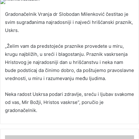
Gradonačelnik Vranja dr Slobodan Milenković čestitao je
svim sugrađanima najradosniji i najveći hrišćanski praznik,
Uskrs.
„Želim vam da predstojeće praznike provedete u miru,
krugu najbližih, u sreći i blagostanju. Praznik vaskrsenja
Hristovog je najradosniji dan u hrišćanstvu i neka nam
bude podsticaj da činimo dobro, da poštujemo pravoslavne
vrednosti, u miru i razumevanju među ljudima.
Neka radost Uskrsa podari zdravlje, sreću i ljubav svakome
od vas, Mir Božji, Hristos vaskrse“, poručio je
gradonačelnik.