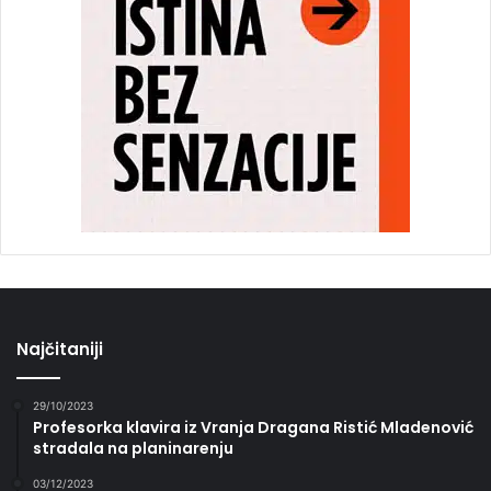
Najčitaniji
29/10/2023
Profesorka klavira iz Vranja Dragana Ristić Mladenović
stradala na planinarenju
03/12/2023