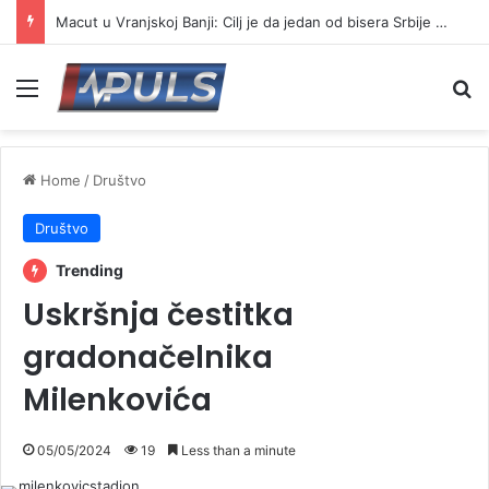
Macut u Vranjskoj Banji: Cilj je da jedan od bisera Srbije postane još jači centar banjskog turizma
Menu
Se
Home
/
Društvo
Društvo
Trending
Uskršnja čestitka
gradonačelnika
Milenkovića
05/05/2024
19
Less than a minute