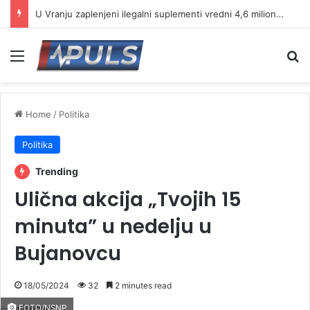
U Vranju zaplenjeni ilegalni suplementi vredni 4,6 miliona dinara, uhapšen muškarac iz Prištine
Menu
Se
Home
/
Politika
Politika
Trending
Ulična akcija „Tvojih 15
minuta” u nedelju u
Bujanovcu
18/05/2024
32
2 minutes read
FOTO/NSNP