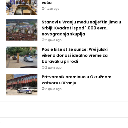
veća
1 дан ago
Stanovi u Vranju među najjeftinijima u
Srbiji: Kvadrat ispod 1.000 evra,
novogradnja skuplja
2 дана ago
Posle kiše stiže sunce: Prvi julski
vikend donosi idealno vreme za
boravak u prirodi
2 дана ago
Pritvorenik preminuo u Okružnom
zatvoru u Vranju
2 дана ago