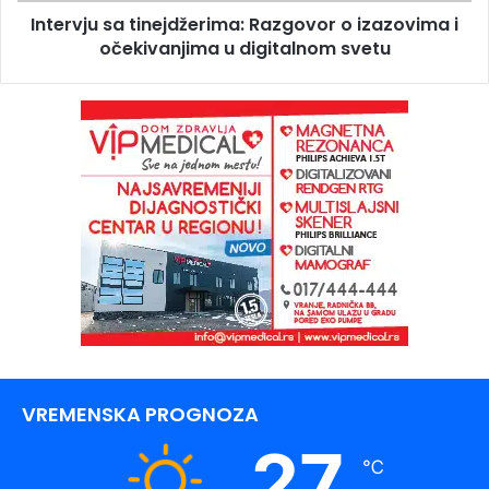
Intervju sa tinejdžerima: Razgovor o izazovima i
očekivanjima u digitalnom svetu
VREMENSKA PROGNOZA
27
℃