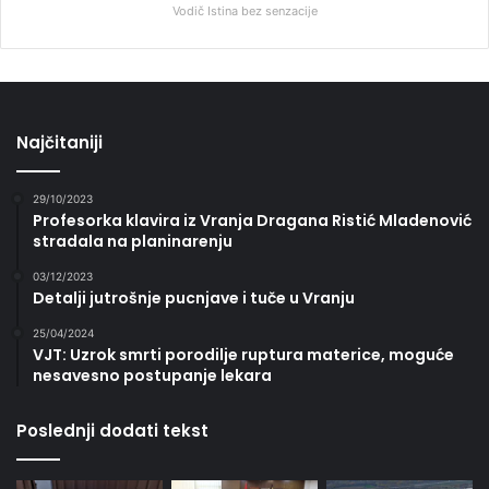
Vodič Istina bez senzacije
Najčitaniji
29/10/2023
Profesorka klavira iz Vranja Dragana Ristić Mladenović
stradala na planinarenju
03/12/2023
Detalji jutrošnje pucnjave i tuče u Vranju
25/04/2024
VJT: Uzrok smrti porodilje ruptura materice, moguće
nesavesno postupanje lekara
Poslednji dodati tekst