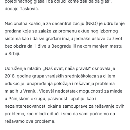
pojedinačnog glasa i da odluči kome želi da da glas”,
dodaje Tasković.
Nacionalna koalicija za decentralizaciju (NKD) je udruženje
građana koje se zalaže za promenu aktuelnog izbornog
sistema kao i da svi građani imaju jednake uslove za život
bez obzira da li žive u Beogradu ili nekom manjem mestu
u Srbiji.
Udruženje mladih „Naš svet, naša pravila“ osnovala je
2018. godine grupa vranjskih srednjoškolaca sa ciljem
edukacije, unapređenja položaja i rešavanja problema
mladih u Vranju. Videvši nedostatak mogućnosti za mlade
u Pčinjskom okrugu, pasivnost i apatiju, kao i
nezainteresovanost lokalne samouprave za rešavanje ovih
problema, kao mladi odlučili smo da sami počnemo da
rešavamo ove probleme.