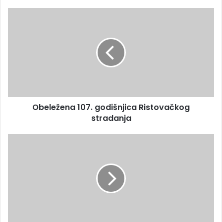
Obeležena 107. godišnjica Ristovačkog
stradanja