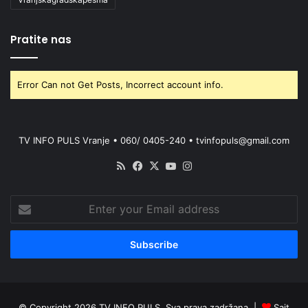
Pratite nas
Error Can not Get Posts, Incorrect account info.
TV INFO PULS Vranje • 060/ 0405-240 • tvinfopuls@gmail.com
RSS
Facebook
X
YouTube
Instagram
Enter
your
Email
address
© Copyright 2026 TV INFO PULS. Sva prava zadržana. |
Sajt