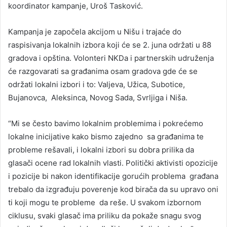
koordinator kampanje, Uroš Tasković.
Kampanja je započela akcijom u Nišu i trajaće do
raspisivanja lokalnih izbora koji će se 2. juna održati u 88
gradova i opština. Volonteri NKDa i partnerskih udruženja
će razgovarati sa građanima osam gradova gde će se
održati lokalni izbori i to: Valjeva, Užica, Subotice,
Bujanovca, Aleksinca, Novog Sada, Svrljiga i Niša.
“Mi se često bavimo lokalnim problemima i pokrećemo
lokalne inicijative kako bismo zajedno sa građanima te
probleme rešavali, i lokalni izbori su dobra prilika da
glasači ocene rad lokalnih vlasti. Politički aktivisti opozicije
i pozicije bi nakon identifikacije gorućih problema građana
trebalo da izgrađuju poverenje kod birača da su upravo oni
ti koji mogu te probleme da reše. U svakom izbornom
ciklusu, svaki glasač ima priliku da pokaže snagu svog