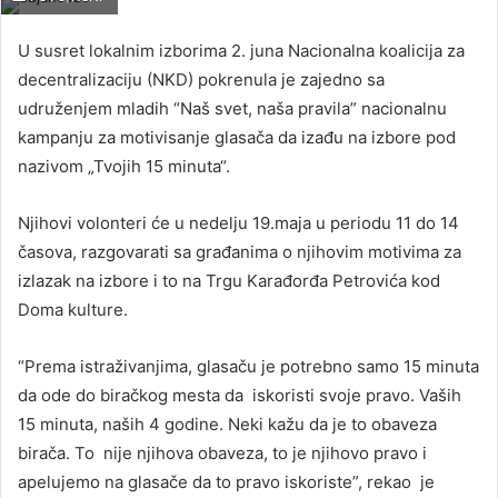
U susret lokalnim izborima 2. juna Nacionalna koalicija za
decentralizaciju (NKD) pokrenula je zajedno sa
udruženjem mladih “Naš svet, naša pravila” nacionalnu
kampanju za motivisanje glasača da izađu na izbore pod
nazivom „Tvojih 15 minuta“.
Njihovi volonteri će u nedelju 19.maja u periodu 11 do 14
časova, razgovarati sa građanima o njihovim motivima za
izlazak na izbore i to na Trgu Karađorđa Petrovića kod
Doma kulture.
“Prema istraživanjima, glasaču je potrebno samo 15 minuta
da ode do biračkog mesta da iskoristi svoje pravo. Vaših
15 minuta, naših 4 godine. Neki kažu da je to obaveza
birača. To nije njihova obaveza, to je njihovo pravo i
apelujemo na glasače da to pravo iskoriste”, rekao je