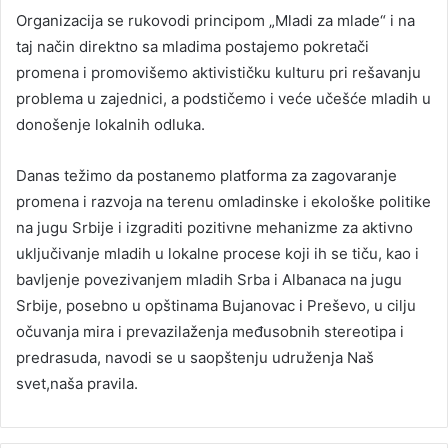
Organizacija se rukovodi principom „Mladi za mlade“ i na
taj način direktno sa mladima postajemo pokretači
promena i promovišemo aktivističku kulturu pri rešavanju
problema u zajednici, a podstičemo i veće učešće mladih u
donošenje lokalnih odluka.
Danas težimo da postanemo platforma za zagovaranje
promena i razvoja na terenu omladinske i ekološke politike
na jugu Srbije i izgraditi pozitivne mehanizme za aktivno
uključivanje mladih u lokalne procese koji ih se tiču, kao i
bavljenje povezivanjem mladih Srba i Albanaca na jugu
Srbije, posebno u opštinama Bujanovac i Preševo, u cilju
očuvanja mira i prevazilaženja međusobnih stereotipa i
predrasuda, navodi se u saopštenju udruženja Naš
svet,naša pravila.