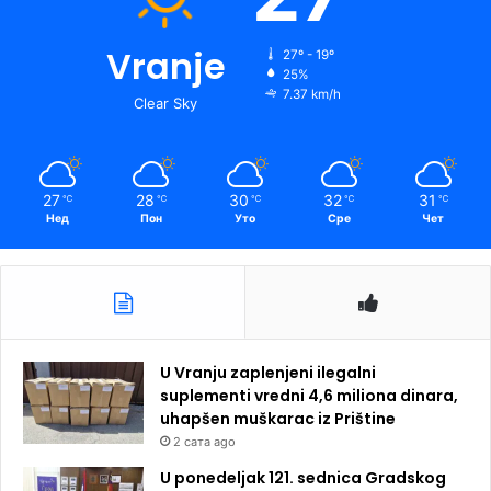
Vranje
27º - 19º
25%
7.37 km/h
Clear Sky
27
28
30
32
31
℃
℃
℃
℃
℃
Нед
Пон
Уто
Сре
Чет
U Vranju zaplenjeni ilegalni
suplementi vredni 4,6 miliona dinara,
uhapšen muškarac iz Prištine
2 сата ago
U ponedeljak 121. sednica Gradskog