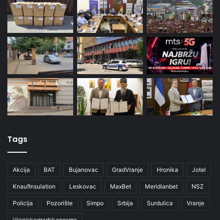
Tags
Akcija
BAT
Bujanovac
GradVranje
Hronika
Jotel
KnaufInsulation
Leskovac
MaxBet
Meridianbet
NSZ
Policija
Pozorište
Simpo
Srbija
Surdulica
Vranje
Vranjskagradskapesma