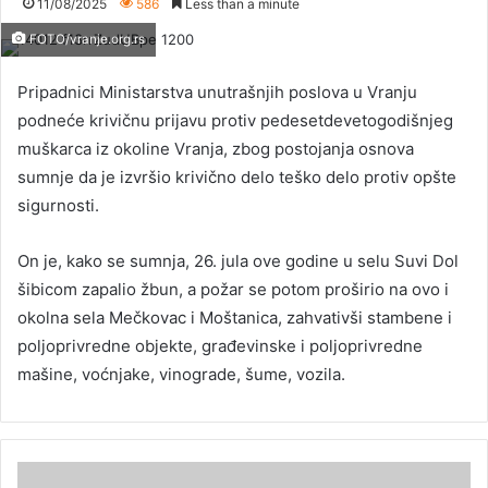
11/08/2025
586
Less than a minute
FOTO/vranje.org.rs
Pripadnici Ministarstva unutrašnjih poslova u Vranju
podneće krivičnu prijavu protiv pedesetdevetogodišnjeg
muškarca iz okoline Vranja, zbog postojanja osnova
sumnje da je izvršio krivično delo teško delo protiv opšte
sigurnosti.
On je, kako se sumnja, 26. jula ove godine u selu Suvi Dol
šibicom zapalio žbun, a požar se potom proširio na ovo i
okolna sela Mečkovac i Moštanica, zahvativši stambene i
poljoprivredne objekte, građevinske i poljoprivredne
mašine, voćnjake, vinograde, šume, vozila.