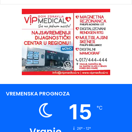
VREMENSKA PROGNOZA
15
℃
Vranje
26º - 12º