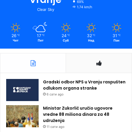
69%
1.74 km/h
Clear Sky
26
17
24
32
31
℃
℃
℃
℃
℃
Чет
Пет
Суб
Нед
Пон
Gradski odbor NPS u Vranju raspušten
odlukom organa stranke
6 сати ago
Ministar Zukorlić uručio ugovore
vredne 88 miliona dinara za 48
udruženja
11 сати ago