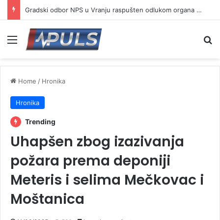
Gradski odbor NPS u Vranju raspušten odlukom organa stranke
Menu
Se
Home
/
Hronika
Hronika
Trending
Uhapšen zbog izazivanja
požara prema deponiji
Meteris i selima Mečkovac i
Moštanica