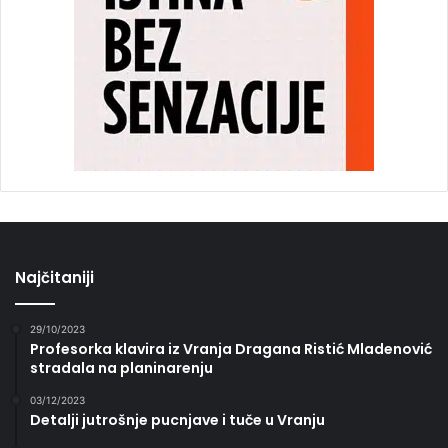
Najčitaniji
29/10/2023
Profesorka klavira iz Vranja Dragana Ristić Mladenović
stradala na planinarenju
03/12/2023
Detalji jutrošnje pucnjave i tuče u Vranju