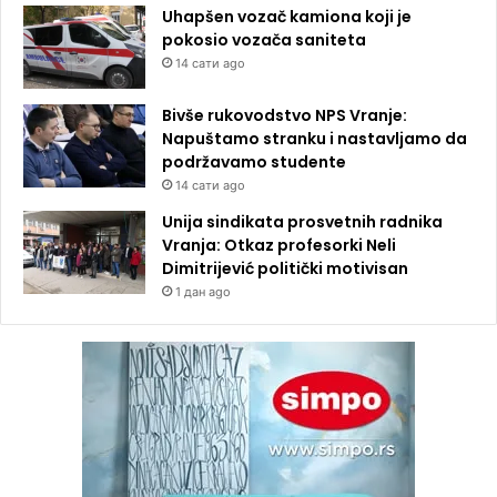
Uhapšen vozač kamiona koji je
pokosio vozača saniteta
14 сати ago
Bivše rukovodstvo NPS Vranje:
Napuštamo stranku i nastavljamo da
podržavamo studente
14 сати ago
Unija sindikata prosvetnih radnika
Vranja: Otkaz profesorki Neli
Dimitrijević politički motivisan
1 дан ago