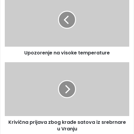
Upozorenje na visoke temperature
Krivična prijava zbog krađe satova iz srebrnare
u Vranju