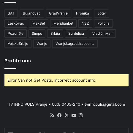
BAT
Bujanovac
GradVranje
Hronika
Jotel
Leskovac
MaxBet
Meridianbet
NSZ
Policija
Pozorište
Simpo
Srbija
Surdulica
VladičinHan
VojskaSrbije
Vranje
Vranjskagradskapesma
Pratite nas
Error Can not Get Posts, Incorrect account info.
TV INFO PULS Vranje • 060/ 0405-240 • tvinfopuls@gmail.com
RSS
Facebook
X
YouTube
Instagram
Enter