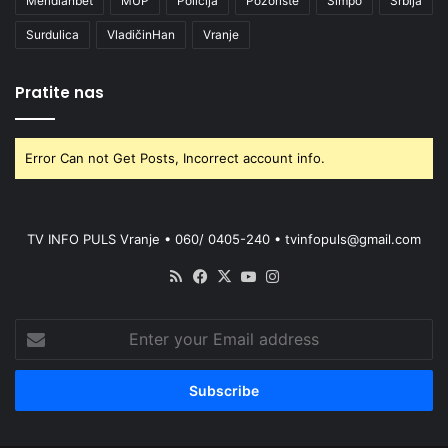
Meridianbet
MUP
Policija
Pozorište
Simpo
Srbija
Surdulica
VladičinHan
Vranje
Pratite nas
Error Can not Get Posts, Incorrect account info.
TV INFO PULS Vranje • 060/ 0405-240 • tvinfopuls@gmail.com
RSS
Facebook
X
YouTube
Instagram
Enter
your
Email
address