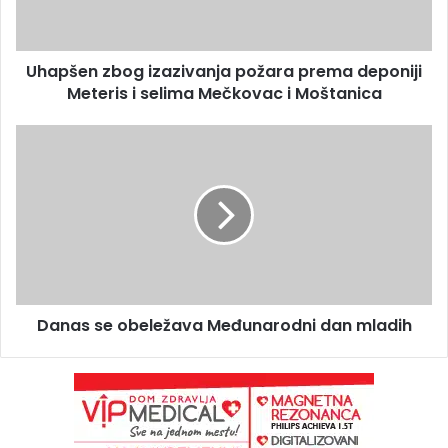
Uhapšen zbog izazivanja požara prema deponiji
Meteris i selima Mečkovac i Moštanica
Danas se obeležava Međunarodni dan mladih