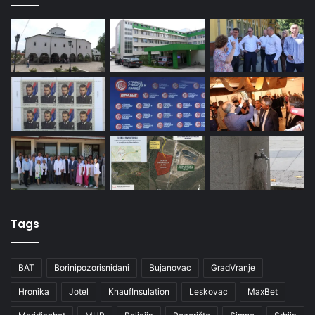
Tags
BAT
Borinipozorisnidani
Bujanovac
GradVranje
Hronika
Jotel
KnaufInsulation
Leskovac
MaxBet