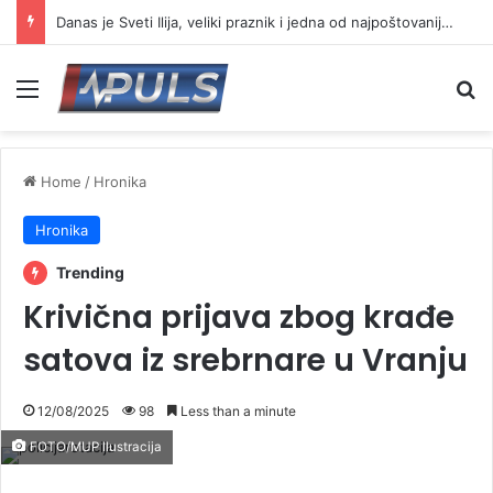
Danas je Sveti Ilija, veliki praznik i jedna od najpoštovanijih slava
Menu
Se
Home
/
Hronika
Hronika
Trending
Krivična prijava zbog krađe
satova iz srebrnare u Vranju
12/08/2025
98
Less than a minute
FOTO/MUP Ilustracija