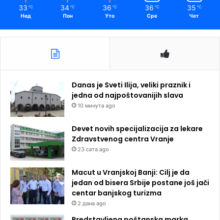
33
34
36
36
35
℃
℃
℃
℃
℃
Нед
Пон
Уто
Сре
Чет
Danas je Sveti Ilija, veliki praznik i
jedna od najpoštovanijih slava
10 минута ago
Devet novih specijalizacija za lekare
Zdravstvenog centra Vranje
23 сата ago
Macut u Vranjskoj Banji: Cilj je da
jedan od bisera Srbije postane još jači
centar banjskog turizma
2 дана ago
Predstavljena poštanska marka