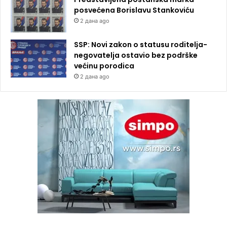
posvećena Borislavu Stankoviću
2 дана ago
SSP: Novi zakon o statusu roditelja-
negovatelja ostavio bez podrške
većinu porodica
2 дана ago