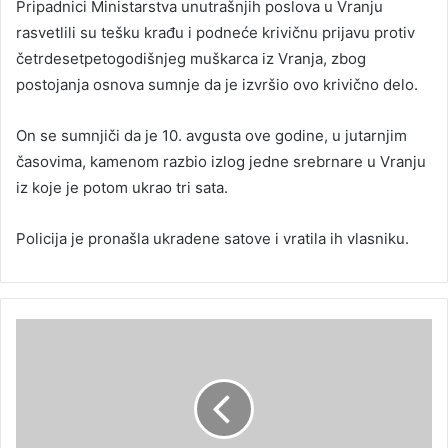
Pripadnici Ministarstva unutrašnjih poslova u Vranju
rasvetlili su tešku krađu i podneće krivičnu prijavu protiv
četrdesetpetogodišnjeg muškarca iz Vranja, zbog
postojanja osnova sumnje da je izvršio ovo krivično delo.
On se sumnjiči da je 10. avgusta ove godine, u jutarnjim
časovima, kamenom razbio izlog jedne srebrnare u Vranju
iz koje je potom ukrao tri sata.
Policija je pronašla ukradene satove i vratila ih vlasniku.