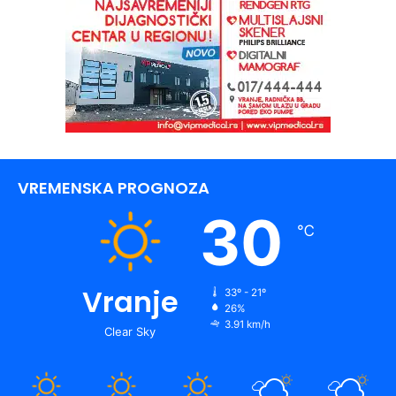
VREMENSKA PROGNOZA
30
℃
Vranje
33º - 21º
26%
3.91 km/h
Clear Sky