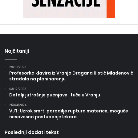
Najčitaniji
29/10/2023
Profesorka klavira iz Vranja Dragana Ristić Mladenović
stradala na planinarenju
03/12/2023
Detalji jutrošnje pucnjave i tuče u Vranju
25/04/2024
VJT: Uzrok smrti porodilje ruptura materice, moguće
nesavesno postupanje lekara
Poslednji dodati tekst