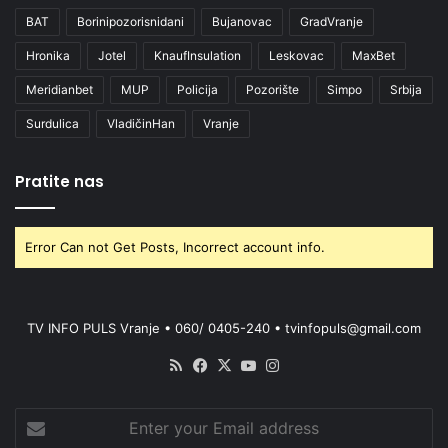
BAT
Borinipozorisnidani
Bujanovac
GradVranje
Hronika
Jotel
KnaufInsulation
Leskovac
MaxBet
Meridianbet
MUP
Policija
Pozorište
Simpo
Srbija
Surdulica
VladičinHan
Vranje
Pratite nas
Error Can not Get Posts, Incorrect account info.
TV INFO PULS Vranje • 060/ 0405-240 • tvinfopuls@gmail.com
RSS
Facebook
X
YouTube
Instagram
Enter
your