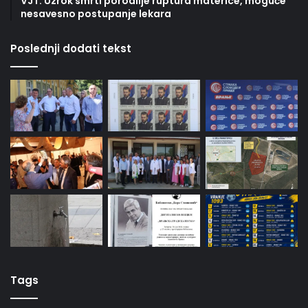
VJT: Uzrok smrti porodilje ruptura materice, moguće
nesavesno postupanje lekara
Poslednji dodati tekst
Tags