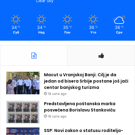
Clear Sky
34
34
35
36
36
℃
℃
℃
℃
℃
Суб
Нед
Пон
Уто
Сре
Macut u Vranjskoj Banji: Cilj je da
jedan od bisera Srbije postane još jači
centar banjskog turizma
18 сати ago
Predstavljena poštanska marka
posvećena Borislavu Stankoviću
18 сати ago
SSP: Novi zakon o statusu roditelja-