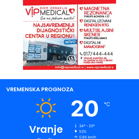
VREMENSKA PROGNOZA
20
℃
Vranje
34º - 20º
53%
0.84 km/h