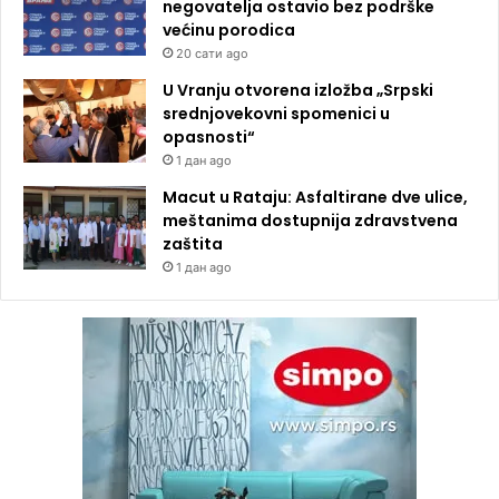
negovatelja ostavio bez podrške
većinu porodica
20 сати ago
U Vranju otvorena izložba „Srpski
srednjovekovni spomenici u
opasnosti“
1 дан ago
Macut u Rataju: Asfaltirane dve ulice,
meštanima dostupnija zdravstvena
zaštita
1 дан ago