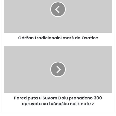
Održan tradicionalni marš do Osatice
Pored puta u Suvom Dolu pronađeno 300
epruveta sa tečnošću nalik na krv