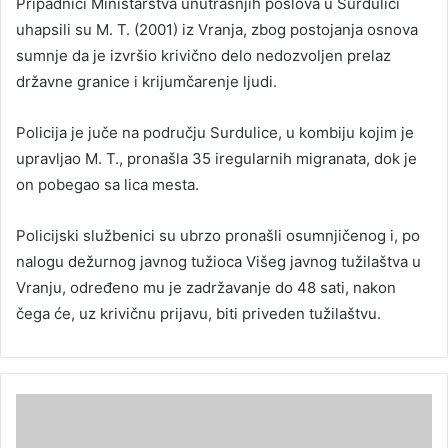
Pripadnici Ministarstva unutrašnjih poslova u Surdulici
uhapsili su M. T. (2001) iz Vranja, zbog postojanja osnova
sumnje da je izvršio krivično delo nedozvoljen prelaz
državne granice i krijumčarenje ljudi.
Policija je juče na području Surdulice, u kombiju kojim je
upravljao M. T., pronašla 35 iregularnih migranata, dok je
on pobegao sa lica mesta.
Policijski službenici su ubrzo pronašli osumnjičenog i, po
nalogu dežurnog javnog tužioca Višeg javnog tužilaštva u
Vranju, određeno mu je zadržavanje do 48 sati, nakon
čega će, uz krivičnu prijavu, biti priveden tužilaštvu.