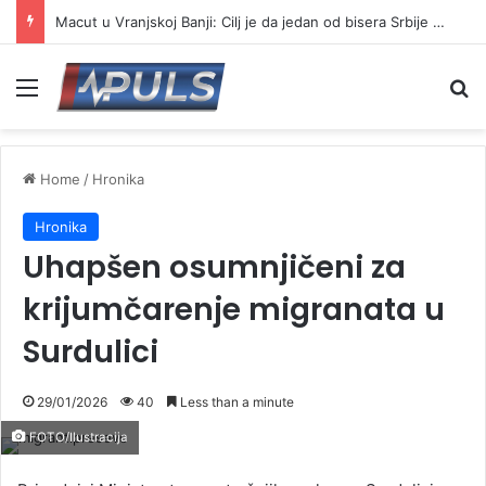
Macut u Vranjskoj Banji: Cilj je da jedan od bisera Srbije postane još jači centar banjskog turizma
Menu
Se
Home
/
Hronika
Hronika
Uhapšen osumnjičeni za
krijumčarenje migranata u
Surdulici
29/01/2026
40
Less than a minute
FOTO/Ilustracija