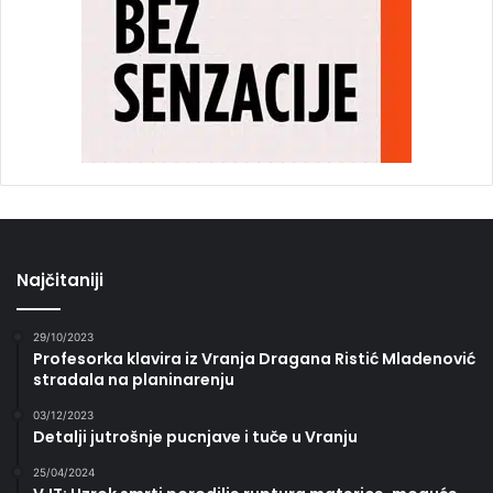
Najčitaniji
29/10/2023
Profesorka klavira iz Vranja Dragana Ristić Mladenović
stradala na planinarenju
03/12/2023
Detalji jutrošnje pucnjave i tuče u Vranju
25/04/2024